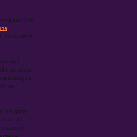
 immediatamente
una
, salvo palesi
ere aiuti
lla già citata
come strategica
e forme
 le singole
ro con più
e altamente
isamente