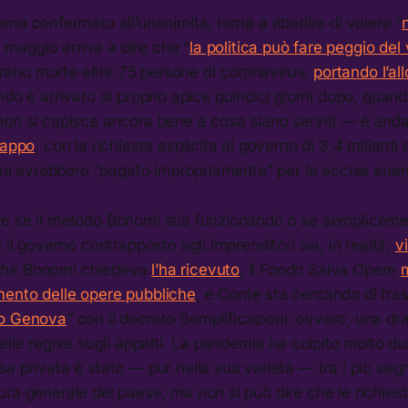
ena confermato all’unanimità, torna a ribadire di volere “
31 maggio arriva a dire che “
la politica può fare peggio del 
, erano morte altre 75 persone di coronavirus,
portando l’all
endo è arrivato al proprio apice quindici giorni dopo, quando
non si capisce ancora bene a cosa siano serviti — è and
rappo
, con la richiesta esplicita al governo di 3,4 miliardi 
iani avrebbero “pagato impropriamente” per le accise ener
e se il metodo Bonomi stia funzionando o se sempliceme
 il governo contrapposto agli imprenditori sia, in realtà,
v
ap che Bonomi chiedeva
l’ha ricevuto
, il Fondo Salva Opere
m
ento delle opere pubbliche
, e Conte sta cercando di tras
o Genova
” con il decreto Semplificazioni: ovvero, una dr
elle regole sugli appalti. La pandemia ha colpito molto dur
a privata è stato — pur nella sua varietà — tra i più segn
ra generale del paese, ma non si può dire che le richiest