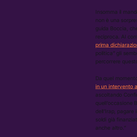
Insomma il manda
non è una sorpre
guida Boccia, che 
reciproca. Al con
prima dichiarazi
politica” gli sem
percorrere quest
Da quel momento, 
in un intervento 
ascoltando Confi
quell’occasione 
dell’Irap, pagare
soldi già finanzia
anche altro.”