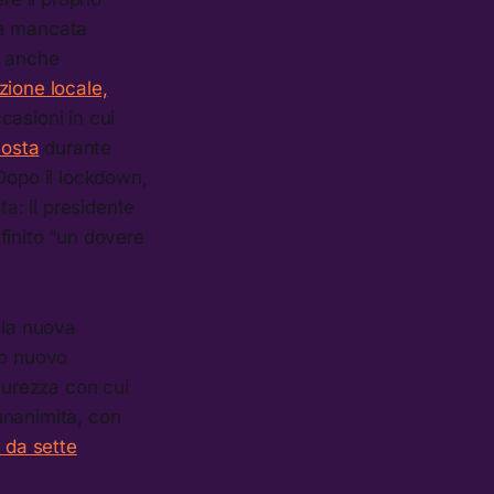
lla mancata
o anche
zione locale,
casioni in cui
sosta
durante
. Dopo il lockdown,
ta: il presidente
finito “un dovere
lla nuova
io nuovo
urezza con cui
’unanimità, con
 da sette