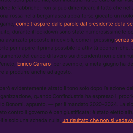
iudere le fabbriche: non si può dimenticare il fatto che ne
 zona rossa nella bergamasca abbia forse giocato un ruol
ergamo,
come traspare dalle parole dal presidente della se
guito, durante il lockdown sono state numerosissime le oc
ha avanzato proposte irricevibili, come il pressing
senza
prile per riaprire il prima possibile le attività economiche
l’aumento del carico di lavoro sui dipendenti non è diminui
 Veneto,
Enrico Carraro
, per esempio, a metà giugno ha de
re a produrre anche ad agosto.
però evidentemente alzato il tono solo dopo l’elezione de
rganizzazione, quando Confindustria ha espresso il propr
lo Bonomi, appunto, — per il mandato 2020–2024. La sic
to contro il governo è ben giustificata: è stato eletto all
li e solo una scheda nulla,
un risultato che non si vedeva