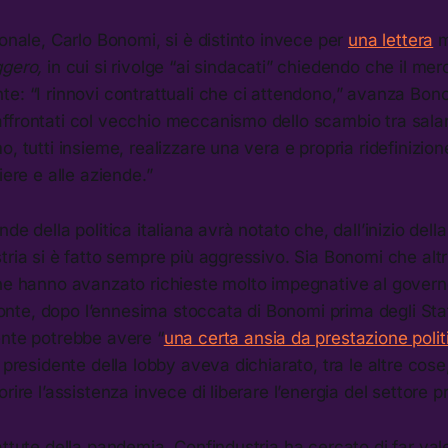
ionale, Carlo Bonomi, si è distinto invece per
una lettera
m
gero,
in cui si rivolge “ai sindacati” chiedendo che il mer
e: “I rinnovi contrattuali che ci attendono,” avanza Bon
frontati col vecchio meccanismo dello scambio tra salari
, tutti insieme, realizzare una vera e propria ridefinizion
iere e alle aziende.”
de della politica italiana avrà notato che, dall’inizio dell
tria si è fatto sempre più aggressivo. Sia Bonomi che altr
ne hanno avanzato richieste molto impegnative al governo
e, dopo l’ennesima stoccata di Bonomi prima degli Stati 
ente potrebbe avere “
una certa ansia da prestazione polit
 presidente della lobby aveva dichiarato, tra le altre cose, 
rire l’assistenza invece di liberare l’energia del settore pr
attute della pandemia, Confindustria ha cercato di far vale