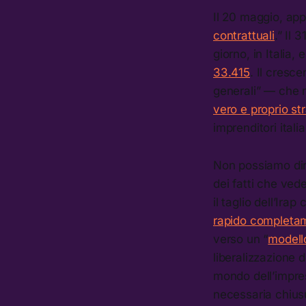
Il 20 maggio, app
contrattuali
.” Il 
giorno, in Italia
33.415
. Il cresc
generali” — che 
vero e proprio st
imprenditori ital
Non possiamo dir
dei fatti che vede
il taglio dell’Ir
rapido completam
verso un “
modell
liberalizzazione d
mondo dell’impres
necessaria chiusu