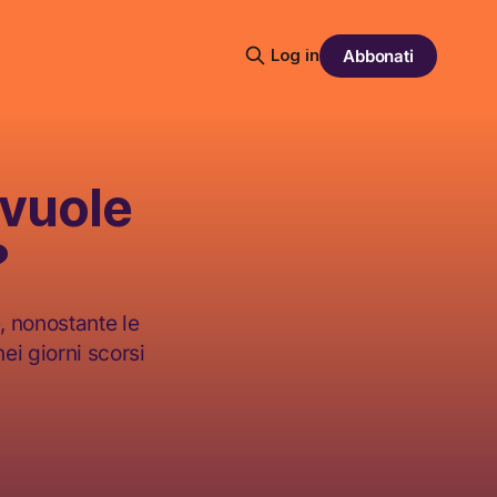
Log in
Abbonati
 vuole
?
, nonostante le
ei giorni scorsi