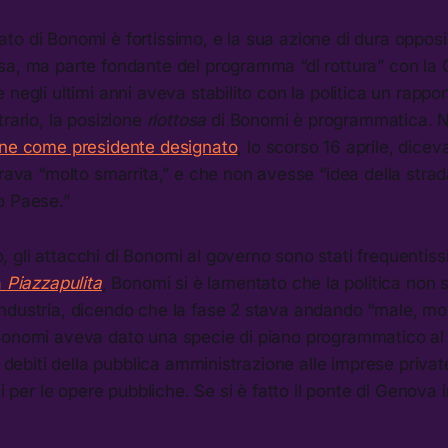
to di Bonomi è fortissimo, e la sua azione di dura oppos
sa, ma parte fondante del programma “di rottura” con la 
negli ultimi anni aveva stabilito con la politica un rappor
trario, la posizione
riottosa
di Bonomi è programmatica. Ne
one come presidente designato
, lo scorso 16 aprile, dicev
brava “molto smarrita,” e che non avesse “idea della stra
o Paese.”
gli attacchi di Bonomi al governo sono stati frequentissi
a
Piazzapulita
, Bonomi si è lamentato che la politica non 
ndustria, dicendo che la fase 2 stava andando “male, mol
Bonomi aveva dato una specie di piano programmatico al 
 i debiti della pubblica amministrazione alle imprese privat
ti per le opere pubbliche. Se si è fatto il ponte di Genova 