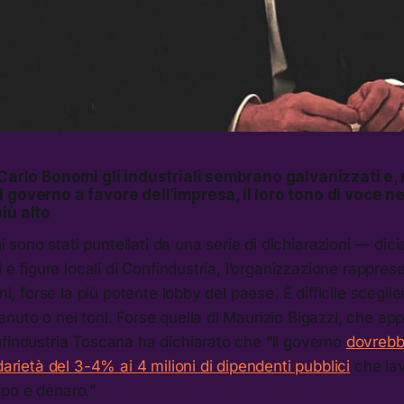
 Carlo Bonomi gli industriali sembrano galvanizzati e,
 governo a favore dell’impresa, il loro tono di voce nei
iù alto
rni sono stati puntellati da una serie di dichiarazioni — d
i e figure locali di Confindustria, l’organizzazione rappres
ani, forse la più potente lobby del paese. È difficile sceglie
nuto o nei toni. Forse quella di Maurizio Bigazzi, che ap
findustria Toscana ha dichiarato che “il governo
dovrebb
darietà del 3-4% ai 4 milioni di dipendenti pubblici
che la
po e denaro.”