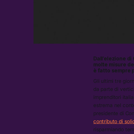
Dall’elezione di
molte misure del
è fatto sempre p
Gli ultimi tre gio
da parte di vertic
imprenditori itali
estrema nel conte
presidente di Con
contributo di soli
risparmiando tem