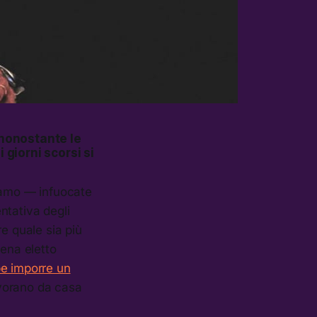
 nonostante le
 giorni scorsi si
iciamo — infuocate
entativa degli
re quale sia più
pena eletto
e imporre un
vorano da casa