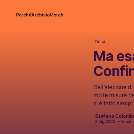
Perché
Archivio
Merch
ITALIA
Ma es
Confi
Dall’elezione di
molte misure del
si è fatto sempr
Stefano Colomb
2 lug 2020
—
5 minut