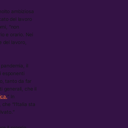
olto ambiziosa
cato del lavoro
omi, “non
o e orario. Nei
e del lavoro,
a pandemia, il
i esponenti
, tanto da far
generali, che il
ica.
” In
che “l’Italia sta
ivato.”
re il proprio