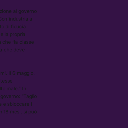
izione al governo
Confindustria a
to di fiducia
lla propria
a che “la classe
da che deve
mi. Il 6 maggio,
stesse
to male.” In
governo: “Taglio
e e sbloccare i
in 18 mesi, si può