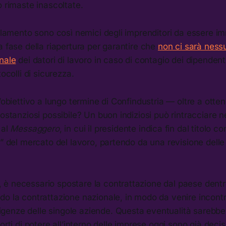
o rimaste inascoltate.
parlamento sono così nemici degli imprenditori da essere
a fase della riapertura per garantire che
non ci sarà ness
nale
dei datori di lavoro in caso di contagio dei dipendenti
tocolli di sicurezza.
’obiettivo a lungo termine di Confindustria — oltre a otten
ostanziosi possibile? Un buon indiziosi può rintracciare ne
 al
Messaggero
, in cui il presidente indica fin dal titolo 
e” del mercato del lavoro, partendo da una revisione dell
è necessario spostare la contrattazione dal paese dentro
do la contrattazione nazionale, in modo da venire incont
sigenze delle singole aziende. Questa eventualità sarebb
porti di potere all’interno delle imprese oggi sono già dec