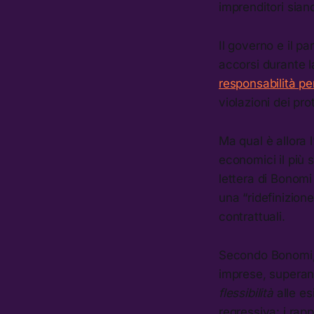
imprenditori sian
Il governo e il 
accorsi durante l
responsabilità pe
violazioni dei pro
Ma qual è allora l
economici il più s
lettera di Bonomi
una “ridefinizion
contrattuali.
Secondo Bonomi, 
imprese, superan
flessibilità
alle e
regressiva: i rap