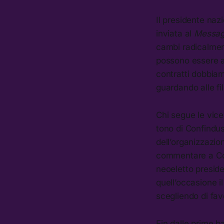
Il presidente naz
inviata al
Messag
cambi radicalment
possono essere af
contratti dobbiamo
guardando alle fil
Chi segue le vicen
tono di Confindus
dell’organizzazio
commentare a Cont
neoeletto presid
quell’occasione il
scegliendo di favo
Fin dalle prime b