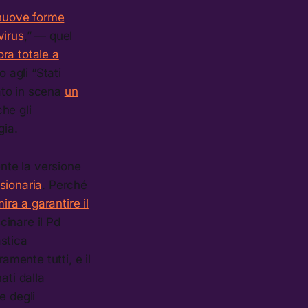
nuove forme
virus
,” — quel
ora totale a
 agli “Stati
ato in scena
un
che gli
gia.
nte la versione
isionaria
. Perché
ira a garantire il
cinare il Pd
astica
amente tutti, e il
ati dalla
e degli