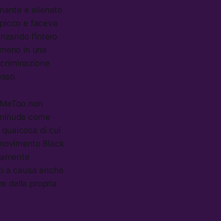
enante e alienato
 picco e faceva
enzando l’intero
lmeno in una
iscriminazione
esso.
#MeToo non
eminuda come
 qualcosa di cui
l movimento Black
ivamente
ti a causa anche
e dalla propria