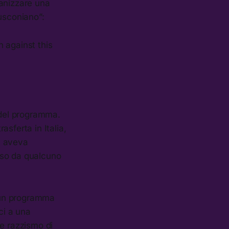
ganizzare una
usconiano”:
 against this
 del programma.
trasferta in Italia,
t aveva
orso da qualcuno
a un programma
ci a una
 e razzismo di