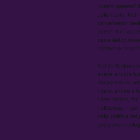
questo genere? I
dalla realtà. Nel
da cemento ideolog
paese. Nei succe
parte dell’opinion
razziale e di ge
Nel 2016, quando a
aveva ancora bu
madre natura semb
ridere, anche all
Lives Matter, fa
nell’acqua — per
della politica de
posizione ideolog