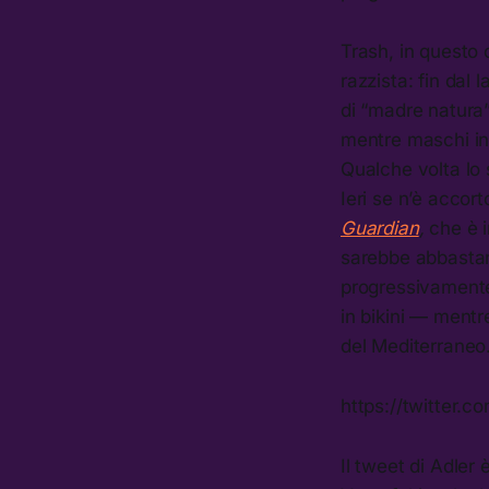
Trash, in questo 
razzista: fin dal 
di “madre natura
mentre maschi into
Qualche volta lo s
Ieri se n’è accor
Guardian
,
che è 
sarebbe abbastan
progressivamente
in bikini — mentr
del Mediterraneo
https://twitter.
Il tweet di Adler 