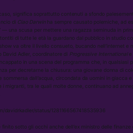
caso, significa soprattutto contenuti a sfondo palesemen
lancio di
Ciao Darwin
ha sempre causato polemiche, ad ese
” — una scusa per mettere una ragazza seminuda in prim
ntiti di tutte le età la guardano dal pubblico in studio co
how va oltre il livello consueto, bucando nell’internet e ne
to David Adler, coordinatore di
Progressive International
incappato in una scena del programma che, in qualsiasi p
za per decretarne la chiusura: una giovane donna di col
 sommersa dall’acqua, circondata da uomini in giacca e
e i migranti, tra le quali molte donne, continuano ad ann
.
com/davidrkadler/status/1281166567418535936
è finito sotto gli occhi anche dell’ex ministro delle finanz