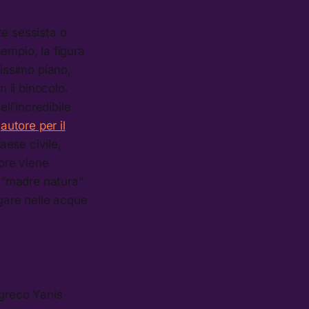
te sessista o
mpio, la figura
issimo piano,
n il binocolo.
ll’incredibile.
e
autore per il
aese civile,
ore viene
 “madre natura”
egare nelle acque
e greco Yanis