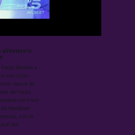
all’estero lo
s
 Paolo Bonolis e
ue nel corso
o show nasce da
ani del terzo
bordare nel trash
i da Mediaset
Duemila, con la
utori del