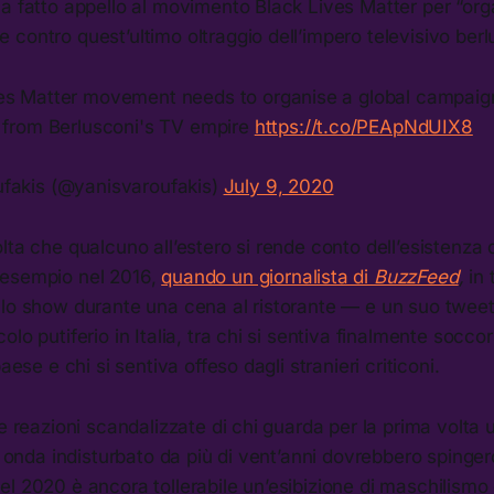
ha fatto appello al movimento Black Lives Matter per “or
contro quest’ultimo oltraggio dell’impero televisivo berl
es Matter movement needs to organise a global campaign
e from Berlusconi's TV empire
https://t.co/PEApNdUIX8
fakis (@yanisvaroufakis)
July 9, 2020
lta che qualcuno all’estero si rende conto dell’esistenza
 esempio nel 2016,
quando un giornalista di
BuzzFeed
,
in 
llo show durante una cena al ristorante — e un suo twee
olo putiferio in Italia, tra chi si sentiva finalmente socc
paese e chi si sentiva offeso dagli stranieri criticoni.
le reazioni scandalizzate di chi guarda per la prima volt
in onda indisturbato da più di vent’anni dovrebbero spinger
l 2020 è ancora tollerabile un’esibizione di maschilismo