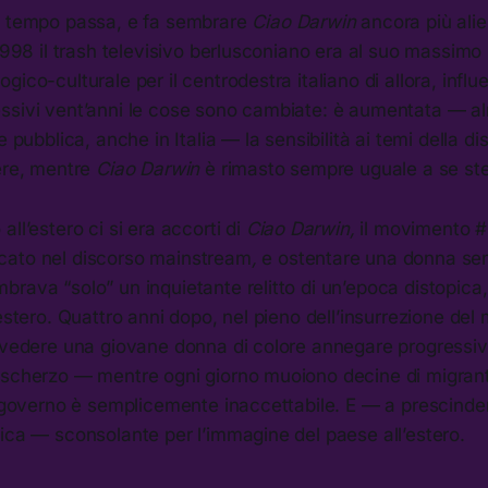
l tempo passa, e fa sembrare
Ciao Darwin
ancora più ali
 1998 il trash televisivo berlusconiano era al suo massimo
ico-culturale per il centrodestra italiano di allora, influ
ssivi vent’anni le cose sono cambiate: è aumentata — a
e pubblica, anche in Italia — la sensibilità ai temi della d
nere, mentre
Ciao Darwin
è rimasto sempre uguale a se st
ll’estero ci si era accorti di
Ciao Darwin,
il movimento 
cato nel discorso mainstream
,
e ostentare una donna s
rava “solo” un inquietante relitto di un’epoca distopica,
’estero. Quattro anni dopo, nel pieno dell’insurrezione de
r vedere una giovane donna di colore annegare progress
 scherzo — mentre ogni giorno muoiono decine di migran
l governo è semplicemente inaccettabile. E — a prescinder
ica — sconsolante per l’immagine del paese all’estero.