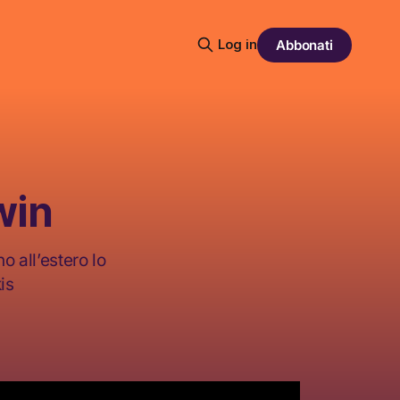
Log in
Abbonati
win
o all’estero lo
is