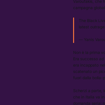
Varoufakis, che 
campagna globale 
The Black Liv
latest outrag
— Yanis Varou
Non è la prima vo
Era successo ad
era incappato ne
scatenato un picc
fuori dalla bolla-
Scherzi a parte, 
che in Italia va 
domanda seria: ne