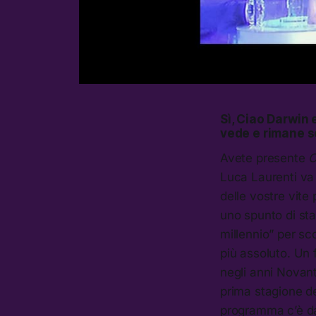
Sì, Ciao Darwin 
vede e rimane s
Avete presente
C
Luca Laurenti va 
delle vostre vit
uno spunto di sta
millennio” per sc
più assoluto. Un 
negli anni Novant
prima stagione d
programma c’è da