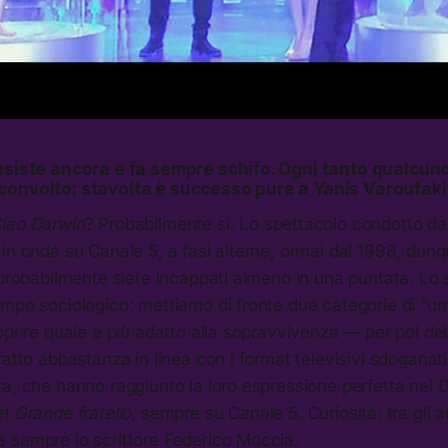
esiste ancora e fa sempre schifo. Ogni tanto qualcuno 
convolto: stavolta è successo pure a Yanis Varoufaki
iao Darwin
? Probabilmente sì. Lo spettacolo condotto da
in onda su Canale 5, a fasi alterne, ormai dal 1998, dunq
e probabilmente siete incappati almeno in una puntata. L
mpo sociologico: mettiamo di fronte due categorie di “um
oprire quale è più adatto alla sopravvivenza — per poi de
fatto abbastanza in linea con i format televisivi sdoganat
a, che hanno raggiunto la loro espressione perfetta nel 
el
Grande fratello,
sempre su Canale 5
.
Curiosità: tra gli a
 sempre lo scrittore Federico Moccia.