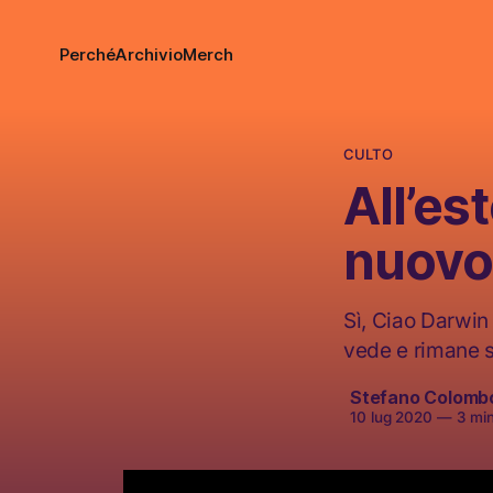
Perché
Archivio
Merch
CULTO
All’es
nuovo
Sì, Ciao Darwin 
vede e rimane s
Stefano Colomb
10 lug 2020
—
3 minu