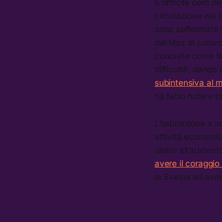
È difficile però 
circolazione del 
sono soffermate so
dal Mes al coinvo
concrete come la 
difficoltà, dando
subintensiva al 
ha fatto notare 
L’ostinazione a n
attività economic
dietro all’aument
avere il coraggio
la Svezia ad ave