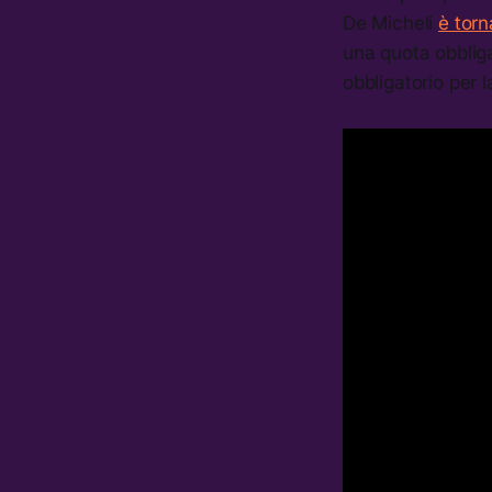
De Micheli
è torn
una quota obbliga
obbligatorio per 