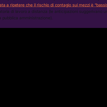
ata a ripetere che il rischio di contagio sui mezzi è “bass
toria di lavoro a distanza (le anticipazioni suggerivano 
la pubblica amministrazione).