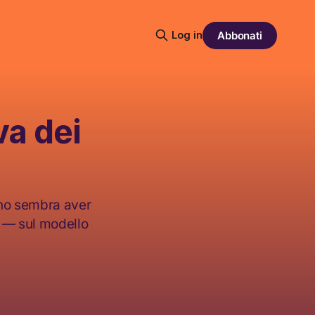
Log in
Abbonati
va dei
rno sembra aver
a — sul modello