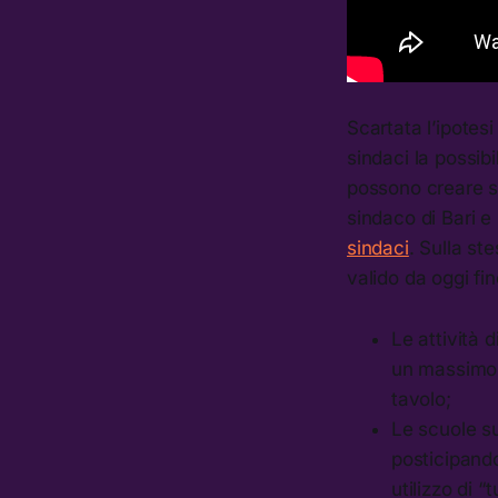
Scartata l’ipotes
sindaci la possibi
possono creare s
sindaco di Bari e
sindaci
. Sulla st
valido da oggi f
Le attività 
un massimo d
tavolo;
Le scuole su
posticipand
utilizzo di 