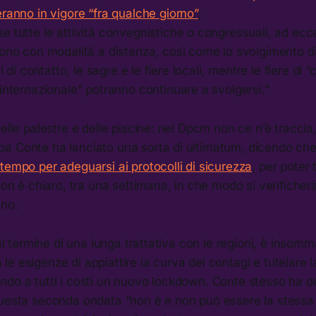
ranno in vigore “fra qualche giorno”
;
 tutte le attività convegnistiche o congressuali, ad ecce
ono con modalità a distanza, così come lo svolgimento di
ci di contatto, le sagre e le fiere locali, mentre le fiere di “
internazionale” potranno continuare a svolgersi.”
delle palestre e delle piscine: nel Dpcm non ce n’è traccia
a Conte ha lanciato una sorta di ultimatum, dicendo che
tempo per adeguarsi ai protocolli di sicurezza
, per poter 
Non è chiaro, tra una settimana, in che modo si verificherà
 no.
o al termine di una lunga trattativa con le regioni, è insom
e esigenze di appiattire la curva dei contagi e tutelare l
do a tutti i costi un nuovo lockdown. Conte stesso ha de
questa seconda ondata “non è e non può essere la stessa 