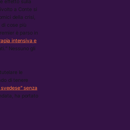
 effetto sulla
ivolto a Conte si
mici della crisi,
 di cose più
premier è parso in
erapia intensiva e
ti.” Nessuno gli
tutelare le
ado di tenere
lo svedese” senza
ndata, ha portato