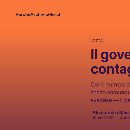
Perché
Archivio
Merch
LOTTA
Il gov
contag
Con il numero d
scelto comunque 
svedese — il p
Alessandro Mas
19 ott 2020
—
4 minu