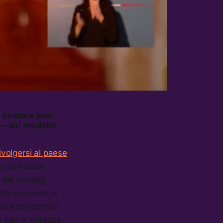
o sembra aver
 — sul modello
ivolgersi al paese
to le misure
 dei contagi
vità concrete, e
te dai giornali:
(ieri la ministra