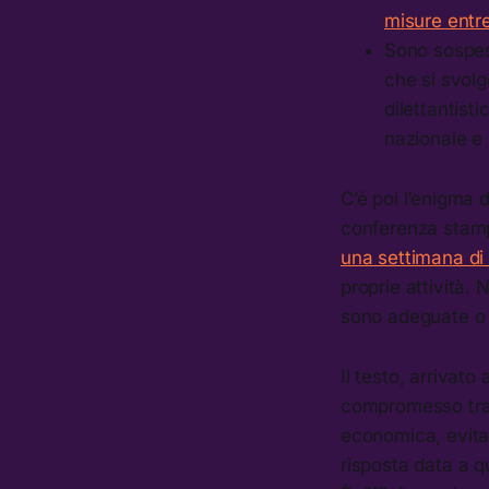
misure entre
Sono sospese
che si svolg
dilettantisti
nazionale e 
C’è poi l’enigma 
conferenza stamp
una settimana di 
proprie attività. 
sono adeguate o
Il testo, arrivat
compromesso tra l
economica, evitan
risposta data a 