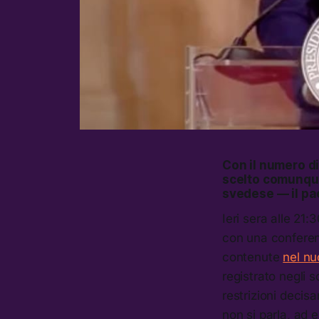
Con il numero d
scelto comunque 
svedese — il pa
Ieri sera alle 21
con una confere
contenute
nel n
registrato negli s
restrizioni decis
non si parla, ad e