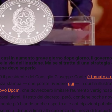
i casi in aumento grave giorno dopo giorno, il govern
la via dell’inazione. Ma se si tratta di una strategia
ese deve saperlo
:30 il presidente del Consiglio Giuseppe Conte
è tornato a r
nza stampa — che potete rivedere
qui
— in cui ha illustra
uovo Dpcm
, che dovrebbero limitare l’aumento vertiginoso
corsi giorni. Il testo del decreto, però, contiene poche no
amente più blande anche rispetto alle anticipazioni pubblica
sempio, di nuovi limiti alla capienza dei mezzi di trasporto 