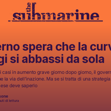
erno spera che la cur
i si abbassi da sola
i casi in aumento grave giorno dopo giorno, il gove
la via dell’inazione. Ma se si tratta di una strategi
aese deve saperlo
sone
ti di lettura