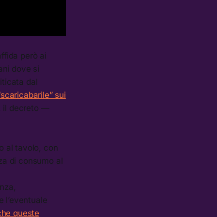
ffida però ai
ani dove si
ticata dal
“scaricabarile” sui
o, il decreto —
o al tavolo, con
nza di consumo al
anza,
e l’eventuale
che queste