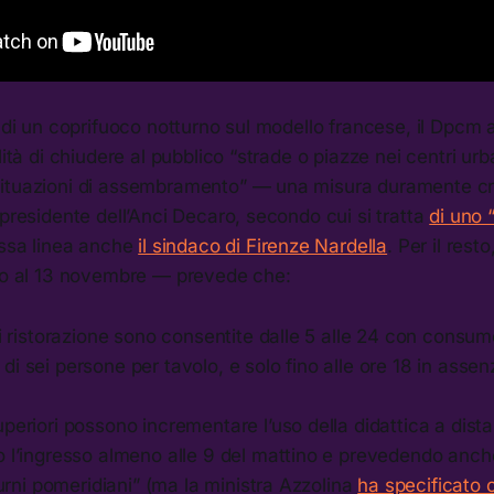
i di un coprifuoco notturno sul modello francese, il Dpcm a
lità di chiudere al pubblico “strade o piazze nei centri urb
ituazioni di assembramento” — una misura duramente cri
 presidente dell’Anci Decaro, secondo cui si tratta
di uno 
essa linea anche
il sindaco di Firenze Nardella
. Per il rest
ino al 13 novembre — prevede che:
di ristorazione sono consentite dalle 5 alle 24 con consum
i sei persone per tavolo, e solo fino alle ore 18 in asse
periori possono incrementare l’uso della didattica a dist
o l’ingresso almeno alle 9 del mattino e prevedendo anch
“turni pomeridiani” (ma la ministra Azzolina
ha specificato 