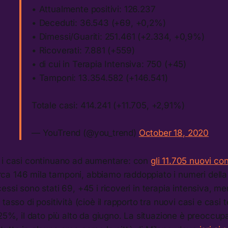
• Attualmente positivi: 126.237
• Deceduti: 36.543 (+69, +0,2%)
• Dimessi/Guariti: 251.461 (+2.334, +0,9%)
• Ricoverati: 7.881 (+559)
• di cui in Terapia Intensiva: 750 (+45)
• Tamponi: 13.354.582 (+146.541)
Totale casi: 414.241 (+11.705, +2,91%)
— YouTrend (@you_trend)
October 18, 2020
 i casi continuano ad aumentare: con
gli 11.705 nuovi con
circa 146 mila tamponi, abbiamo raddoppiato i numeri dell
essi sono stati 69, +45 i ricoveri in terapia intensiva, m
tasso di positività (cioè il rapporto tra nuovi casi e casi te
25%, il dato più alto da giugno. La situazione è preoccupan