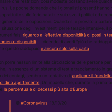
pensare che restrizioni così modeste possano avere qualche
virus. Le poche domande che i giornalisti presenti hanno r
prattutto sulle ferie natalizie sui risvolti politici ed econo
lgimento delle opposizioni. Quando si è provato a parlare
situazione degli investimenti per le terapie intensive, il 
 numeri falsi
riguardo all’effettiva disponibilità di posti in t
momento disponibili
— dicendo di averli “più che raddoppia
che questo raddoppio
è ancora solo sulla carta
.
on porre nessun limite alla circolazione delle persone per 
he, in assenza di un sistema di test e tracciamento in gr
o dei contagi, sembra un tentativo di
applicare il “model
 di dirlo apertamente
. Un modello che, durante la prima o
re
la percentuale di decessi più alta d’Europa
.
🔴
#Coronavirus
, 18/10/20