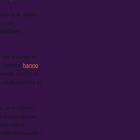
zione di quelle
 sport
carattere
, ma durante la
 i gestori
hanno
tenere aperte le
 se le palestre si
ma un evidente
a timida ripresa
tto che la
della primavera.”