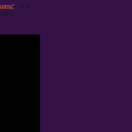
issimo”
), né di
un 75%