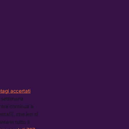
tagi accertati
a settimana
entre continua a
stati), che ieri si
te in tutto il