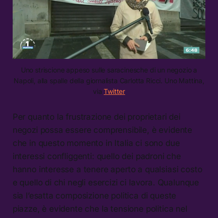
Uno striscione appeso sulle saracinesche di un negozio a
Napoli, alla spalle della giornalista Carlotta Ricci. Uno Mattina,
via
Twitter
Per quanto la frustrazione dei proprietari dei
negozi possa essere comprensibile, è evidente
che in questo momento in Italia ci sono due
interessi confliggenti: quello dei padroni che
hanno interesse a tenere aperto a qualsiasi costo
e quello di chi negli esercizi ci lavora. Qualunque
sia l’esatta composizione politica di queste
piazze, è evidente che la tensione politica nel