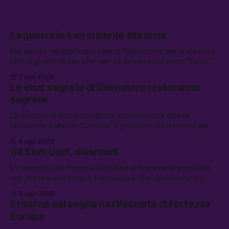
La guerra in Iran si perde alle urne
Nel partito repubblicano cresce l’agitazione per le elezioni,
con la guerra in Iran che non va da nessuna parte. Tra le
altre notizie: due alti dirigenti del Mossad hanno perso il
7 ago 2026
lavoro, Schlein prova a mettere in sicurezza la coalizione, e
Le chat segrete di Delmastro resteranno
che cos’è lo “Spiralismo,” la religione degli agenti IA
segrete
La procura di Roma non potrà scoprire cosa diceva
Delmastro a Mauro Caroccia, il presunto prestanome del
clan Senese. Tra le altre notizie: le IDF hanno ripreso gli
6 ago 2026
attacchi in Libano, il governo chiederà 36 miliardi di
Gli Stati Uniti, disarmati
flessibilità in armi e energia, e Grokipedia è già stata
abbandonata
Un accordo per Hormuz potrebbe arrivare nelle prossime
ore, mentre aumentano i retroscena che descrivono gli
Stati Uniti come disarmati. Tra le altre notizie: le storie di
5 ago 2026
chi aspetta i dispersi di Ceuta, il boom dei carburanti
Il ritorno del sogno nazifascista di Fortezza
diluiti, e quanti attivisti anti data center sono stati arrestati
Europa