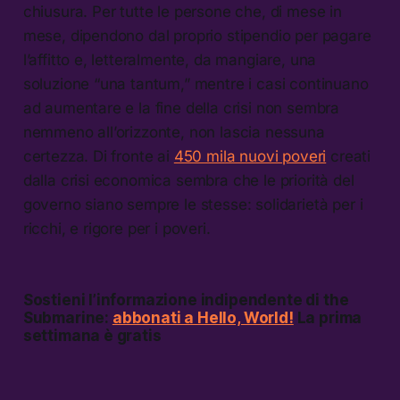
chiusura. Per tutte le persone che, di mese in
mese, dipendono dal proprio stipendio per pagare
l’affitto e, letteralmente, da mangiare, una
soluzione “una tantum,” mentre i casi continuano
ad aumentare e la fine della crisi non sembra
nemmeno all’orizzonte, non lascia nessuna
certezza. Di fronte ai
450 mila nuovi poveri
creati
dalla crisi economica sembra che le priorità del
governo siano sempre le stesse: solidarietà per i
ricchi, e rigore per i poveri.
Sostieni l’informazione indipendente di the
Submarine:
abbonati a Hello, World!
La prima
settimana è gratis