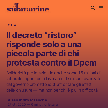
LOTTA
Il decreto “ristoro”
risponde solo a una
piccola parte di chi
protesta contro il Dpcm
Solidarietà per le aziende anche sopra i 5 milioni di
fatturato, rigore per i lavoratori: le misure avanzate
dal governo promettono di affrontare gli effetti
delle chiusure — ma non per chi è più in difficoltà
Alessandro Massone
27 ott 2020
—
6 minuti di lettura