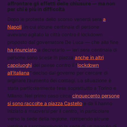
affrontare gli effetti delle chiusure — ma non
per chi è più in difficoltà
Dopo le proteste dello scorso venerdì sera
a
Napoli
, in cui alcune centinaia di persone
avevano agitato la città contro il lockdown
proposto dal governatore De Luca — che alla fine
ha rinunciato
a decretarlo — ieri sera centinaia di
persone sono scese in piazza
anche in altri
capoluoghi
del paese contro il “
lockdown
all’italiana
” deciso dal governo per cercare di
arginare l’aumento dei contagi. La situazione è
stata particolarmente tesa soprattutto a Torino e
Milano. Nel primo caso circa
cinquecento persone
si sono raccolte a piazza Castello
e da lì hanno
iniziato a muoversi per il centro, in particolare
verso la sede della regione, rompendo alcune
vetrine e saccheggiando la sede di un negozio di