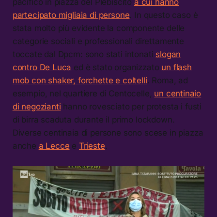
pacifico in piazza del Plebiscito
a cui hanno
partecipato migliaia di persone
. In questo caso è
stata molto più evidente la componente delle
categorie sociali e professionali direttamente
toccate dal Dpcm: sono stati intonati
slogan
contro De Luca
ed è stato organizzato
un flash
mob con shaker, forchette e coltelli
. Roma, ad
esempio, nel quartiere di Centocelle,
un centinaio
di negozianti
hanno rovesciato per protesta i fusti
di birra scaduta durante il primo lockdown.
Diverse centinaia di persone sono scese in piazza
anche
a Lecce
e
Trieste
.