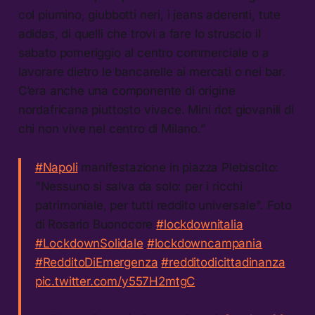
col piumino, giubbotti neri, i jeans aderenti, tute
adidas, di quelli che trovi a fare lo struscio il
sabato pomeriggio al centro commerciale o a
lavorare dietro le bancarelle ai mercati o nei bar.
C’era anche una componente di origine
nordafricana piuttosto vivace. Mini riot giovanili di
chi non vive nel centro di Milano.”
#Napoli
manifestazione in piazza Plebiscito:
"Nessuno si salva da solo: per i ricchi
patrimoniale, per tutti reddito universale". Foto
di Rosario Buonocore
#lockdownitalia
#LockdownSolidale
#lockdowncampania
#RedditoDiEmergenza
#redditodicittadinanza
pic.twitter.com/y557H2mtgC