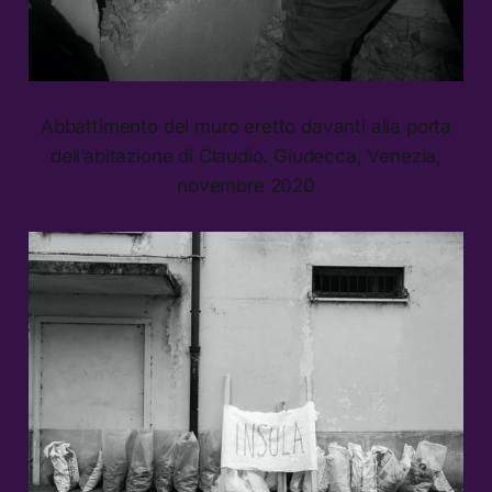
Abbattimento del muro eretto davanti alla porta
dell’abitazione di Claudio. Giudecca, Venezia,
novembre 2020