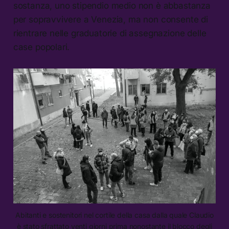
sostanza, uno stipendio medio non è abbastanza
per sopravvivere a Venezia, ma non consente di
rientrare nelle graduatorie di assegnazione delle
case popolari.
Abitanti e sostenitori nel cortile della casa dalla quale Claudio
è stato sfrattato venti giorni prima nonostante il blocco degli