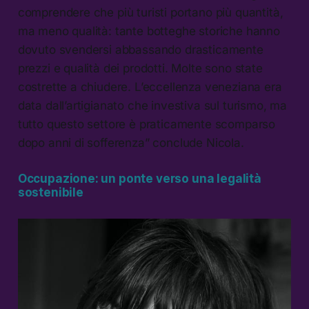
comprendere che più turisti portano più quantità,
ma meno qualità: tante botteghe storiche hanno
dovuto svendersi abbassando drasticamente
prezzi e qualità dei prodotti. Molte sono state
costrette a chiudere. L’eccellenza veneziana era
data dall’artigianato che investiva sul turismo, ma
tutto questo settore è praticamente scomparso
dopo anni di sofferenza” conclude Nicola.
Occupazione: un ponte verso una legalità
sostenibile