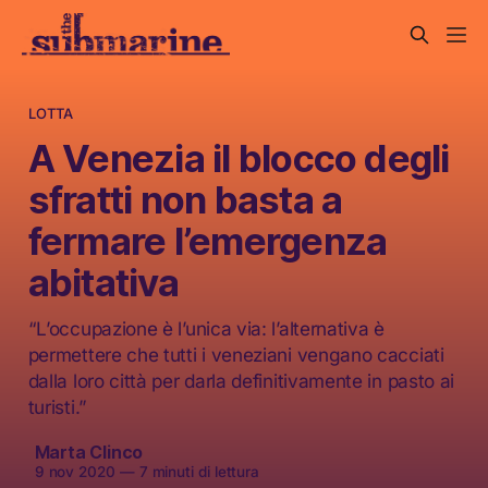
LOTTA
A Venezia il blocco degli
sfratti non basta a
fermare l’emergenza
abitativa
“L’occupazione è l’unica via: l’alternativa è
permettere che tutti i veneziani vengano cacciati
dalla loro città per darla definitivamente in pasto ai
turisti.”
Marta Clinco
9 nov 2020
—
7 minuti di lettura