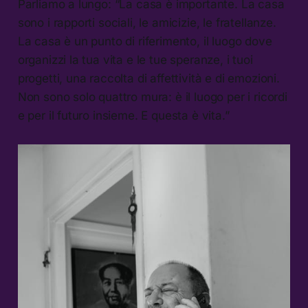
Parliamo a lungo: “La casa è importante. La casa
sono i rapporti sociali, le amicizie, le fratellanze.
La casa è un punto di riferimento, il luogo dove
organizzi la tua vita e le tue speranze, i tuoi
progetti, una raccolta di affettività e di emozioni.
Non sono solo quattro mura: è il luogo per i ricordi
e per il futuro insieme. E questa è vita.”