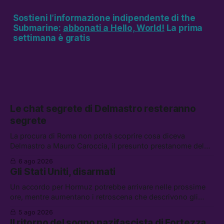
Sostieni l’informazione indipendente di the
Submarine:
abbonati a Hello, World!
La prima
settimana è gratis
Le chat segrete di Delmastro resteranno
segrete
La procura di Roma non potrà scoprire cosa diceva
Delmastro a Mauro Caroccia, il presunto prestanome del
clan Senese. Tra le altre notizie: le IDF hanno ripreso gli
6 ago 2026
attacchi in Libano, il governo chiederà 36 miliardi di
Gli Stati Uniti, disarmati
flessibilità in armi e energia, e Grokipedia è già stata
abbandonata
Un accordo per Hormuz potrebbe arrivare nelle prossime
ore, mentre aumentano i retroscena che descrivono gli
Stati Uniti come disarmati. Tra le altre notizie: le storie di
5 ago 2026
chi aspetta i dispersi di Ceuta, il boom dei carburanti
Il ritorno del sogno nazifascista di Fortezza