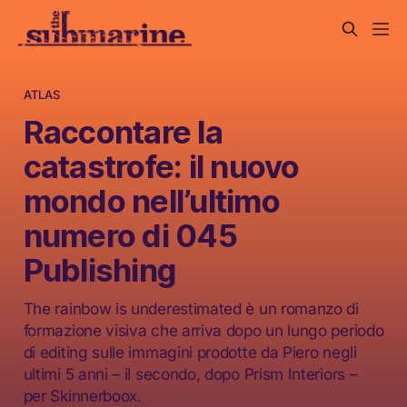
ATLAS
Raccontare la
catastrofe: il nuovo
mondo nell’ultimo
numero di 045
Publishing
The rainbow is underestimated è un romanzo di
formazione visiva che arriva dopo un lungo periodo
di editing sulle immagini prodotte da Piero negli
ultimi 5 anni – il secondo, dopo Prism Interiors –
per Skinnerboox.