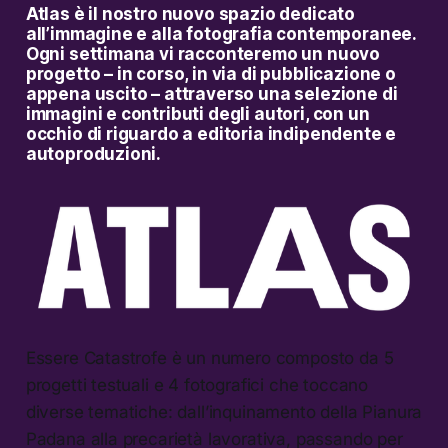
Atlas è il nostro nuovo spazio dedicato
all’immagine e alla fotografia contemporanee.
Ogni settimana vi racconteremo un nuovo
progetto
– in corso, in via di pubblicazione o
appena uscito – attraverso una selezione di
immagini e contributi degli autori, con un
occhio di riguardo a editoria indipendente e
autoproduzioni.
Essere Catastrofe è un numero composto da 5
progetti testuali e 4 fotografici che toccano
diverse tematiche: dall’inquinamento della Pianura
Padana alla precarietà lavorativa, passando per