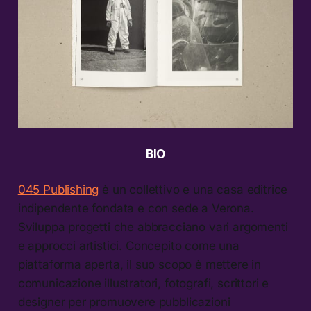
BIO
045 Publishing
è un collettivo e una casa editrice
indipendente fondata e con sede a Verona.
Sviluppa progetti che abbracciano vari argomenti
e approcci artistici. Concepito come una
piattaforma aperta, il suo scopo è mettere in
comunicazione illustratori, fotografi, scrittori e
designer per promuovere pubblicazioni