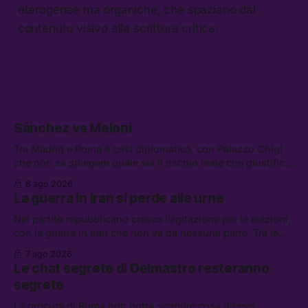
eterogenee ma organiche, che spaziano dal
contenuto visivo alla scrittura critica.
Sánchez vs Meloni
Tra Madrid e Roma è crisi diplomatica, con Palazzo Chigi
che non sa spiegare quale sia il rischio reale che giustifica
la sospensione di Schengen. Tra le altre notizie: l’accordo
8 ago 2026
di difesa tra Arabia Saudita, Pakistan e Turchia, la crisi del
La guerra in Iran si perde alle urne
carburante irregolare, e un altro caso di IA ribelle
Nel partito repubblicano cresce l’agitazione per le elezioni,
con la guerra in Iran che non va da nessuna parte. Tra le
altre notizie: due alti dirigenti del Mossad hanno perso il
7 ago 2026
lavoro, Schlein prova a mettere in sicurezza la coalizione, e
Le chat segrete di Delmastro resteranno
che cos’è lo “Spiralismo,” la religione degli agenti IA
segrete
La procura di Roma non potrà scoprire cosa diceva