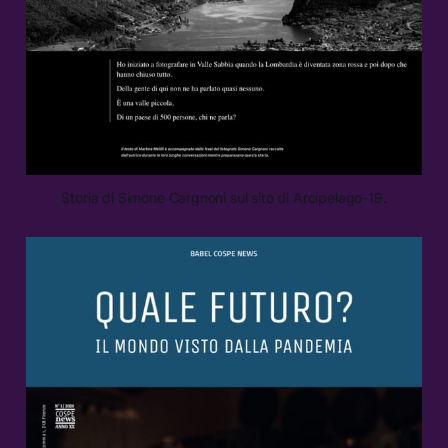
Storia di Simone Cargnoni sul sito di Arcipelago-19.