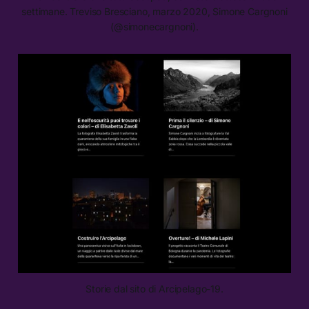
settimane. Treviso Bresciano, marzo 2020, Simone Cargnoni
(@simonecargnoni).
Storie dal sito di Arcipelago-19.