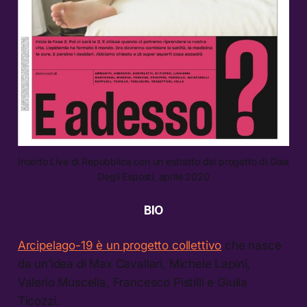
Inserto Live di Repubblica con un estratto dal progetto di Gaia
Degli Esposti, aprile 2020
BIO
Arcipelago-19 è un progetto collettivo
che nasce
da un’idea di Max Cavallari, Michele Lapini,
Valerio Muscella, Francesco Pistilli e Giulia
Ticozzi.