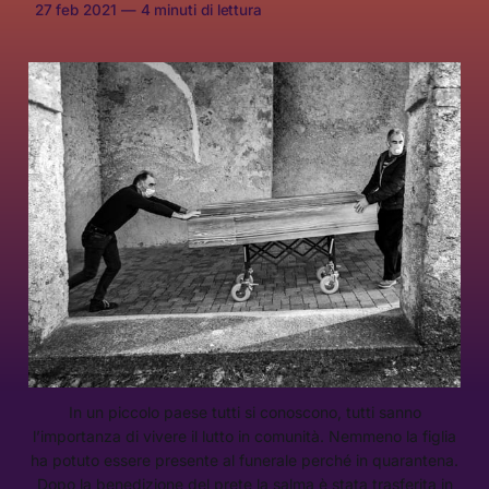
27 feb 2021
—
4 minuti di lettura
In un piccolo paese tutti si conoscono, tutti sanno
l’importanza di vivere il lutto in comunità. Nemmeno la figlia
ha potuto essere presente al funerale perché in quarantena.
Dopo la benedizione del prete la salma è stata trasferita in