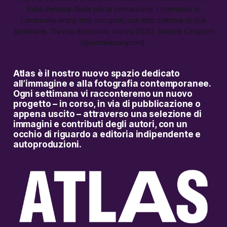
Friuli-Venezia Giulia per la cremazione. I crematori in
Lombardia erano tutti occupati, con liste d’attesa di due
settimane. Treviso Bresciano, marzo 2020, Simone Cargnoni
(@simonecargnoni).
Atlas è il nostro nuovo spazio dedicato
all’immagine e alla fotografia contemporanee.
Ogni settimana vi racconteremo un nuovo
progetto
– in corso, in via di pubblicazione o
appena uscito – attraverso una selezione di
immagini e contributi degli autori, con un
occhio di riguardo a editoria indipendente e
autoproduzioni.