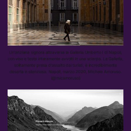
Un’anziana signora attraversa la Galleria Umberto I di Napoli,
con viso e testa interamente avvolti in una sciarpa. La Galleria,
solitamente presa d’assalto dai turisti, è incredibilmente
deserta e silenziosa. Napoli, marzo 2020, Michele Amoruso.
(@micamoruso)