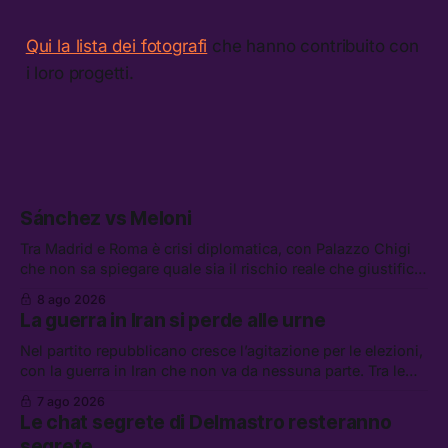
Qui la lista dei fotografi
che hanno contribuito con
i loro progetti.
Sánchez vs Meloni
Tra Madrid e Roma è crisi diplomatica, con Palazzo Chigi
che non sa spiegare quale sia il rischio reale che giustifica
la sospensione di Schengen. Tra le altre notizie: l’accordo
8 ago 2026
di difesa tra Arabia Saudita, Pakistan e Turchia, la crisi del
La guerra in Iran si perde alle urne
carburante irregolare, e un altro caso di IA ribelle
Nel partito repubblicano cresce l’agitazione per le elezioni,
con la guerra in Iran che non va da nessuna parte. Tra le
altre notizie: due alti dirigenti del Mossad hanno perso il
7 ago 2026
lavoro, Schlein prova a mettere in sicurezza la coalizione, e
Le chat segrete di Delmastro resteranno
che cos’è lo “Spiralismo,” la religione degli agenti IA
segrete