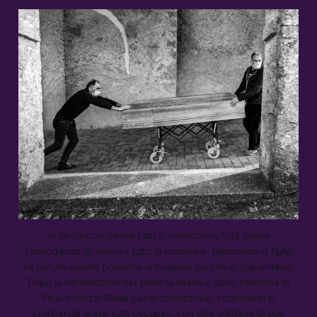
In un piccolo paese tutti si conoscono, tutti sanno
l’importanza di vivere il lutto in comunità. Nemmeno la figlia
ha potuto essere presente al funerale perché in quarantena.
Dopo la benedizione del prete la salma è stata trasferita in
Friuli-Venezia Giulia per la cremazione. I crematori in
Lombardia erano tutti occupati, con liste d’attesa di due