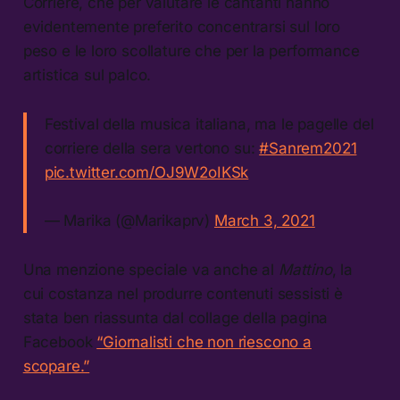
Corriere, che per valutare le cantanti hanno
evidentemente preferito concentrarsi sul loro
peso e le loro scollature che per la performance
artistica sul palco.
Festival della musica italiana, ma le pagelle del
corriere della sera vertono su:
#Sanrem2021
pic.twitter.com/OJ9W2oIKSk
— Marika (@Marikaprv)
March 3, 2021
Una menzione speciale va anche al
Mattino
, la
cui costanza nel produrre contenuti sessisti è
stata ben riassunta dal collage della pagina
Facebook
“Giornalisti che non riescono a
scopare.”