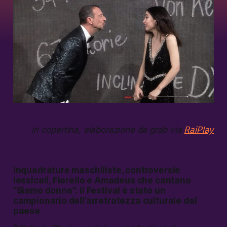
in copertina, elaborazione da grab via
RaiPlay
Inquadrature maschiliste, controversie
lessicali, Fiorello e Amadeus che cantano
“Siamo donne”: il Festival è stato un
campionario dell’arretratezza culturale del
paese