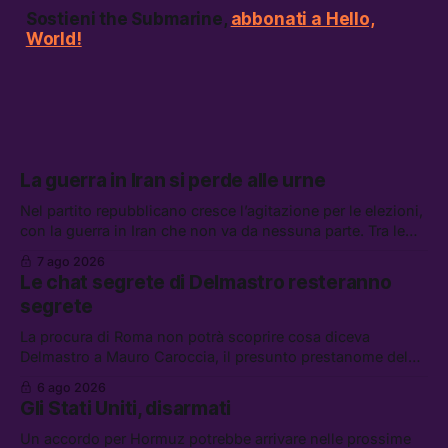
Sostieni the Submarine,
abbonati a Hello,
World!
La guerra in Iran si perde alle urne
Nel partito repubblicano cresce l’agitazione per le elezioni,
con la guerra in Iran che non va da nessuna parte. Tra le
altre notizie: due alti dirigenti del Mossad hanno perso il
7 ago 2026
lavoro, Schlein prova a mettere in sicurezza la coalizione, e
Le chat segrete di Delmastro resteranno
che cos’è lo “Spiralismo,” la religione degli agenti IA
segrete
La procura di Roma non potrà scoprire cosa diceva
Delmastro a Mauro Caroccia, il presunto prestanome del
clan Senese. Tra le altre notizie: le IDF hanno ripreso gli
6 ago 2026
attacchi in Libano, il governo chiederà 36 miliardi di
Gli Stati Uniti, disarmati
flessibilità in armi e energia, e Grokipedia è già stata
abbandonata
Un accordo per Hormuz potrebbe arrivare nelle prossime