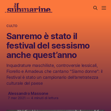
CULTO
Sanremo è stato il
festival del sessismo
anche quest’anno
Inquadrature maschiliste, controversie lessicali,
Fiorello e Amadeus che cantano “Siamo donne”: il
Festival è stato un campionario dell’arretratezza
culturale del paese
Alessandro Massone
7 mar 2021
—
4 minuti di lettura