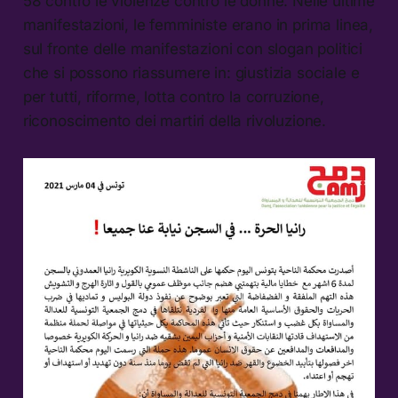
58 contro le violenze contro le donne. Nelle ultime
manifestazioni, le femministe erano in prima linea,
sul fronte delle manifestazioni con slogan politici
che si possono riassumere in: giustizia sociale e
per tutti, riforme, lotta contro la corruzione,
riconoscimento dei martiri della rivoluzione.