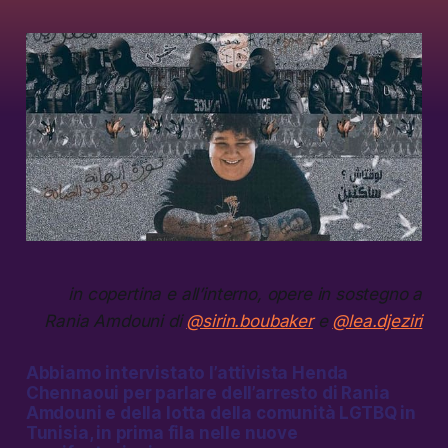
in copertina e all’interno, opere in sostegno a
Rania Amdouni di
@sirin.boubaker
e
@lea.djeziri
Abbiamo intervistato l’attivista Henda
Chennaoui per parlare dell’arresto di Rania
Amdouni e della lotta della comunità LGTBQ in
Tunisia, in prima fila nelle nuove