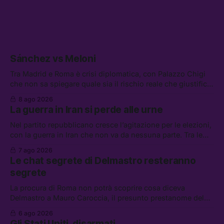
Sánchez vs Meloni
Tra Madrid e Roma è crisi diplomatica, con Palazzo Chigi
che non sa spiegare quale sia il rischio reale che giustifica
la sospensione di Schengen. Tra le altre notizie: l’accordo
8 ago 2026
di difesa tra Arabia Saudita, Pakistan e Turchia, la crisi del
La guerra in Iran si perde alle urne
carburante irregolare, e un altro caso di IA ribelle
Nel partito repubblicano cresce l’agitazione per le elezioni,
con la guerra in Iran che non va da nessuna parte. Tra le
altre notizie: due alti dirigenti del Mossad hanno perso il
7 ago 2026
lavoro, Schlein prova a mettere in sicurezza la coalizione, e
Le chat segrete di Delmastro resteranno
che cos’è lo “Spiralismo,” la religione degli agenti IA
segrete
La procura di Roma non potrà scoprire cosa diceva
Delmastro a Mauro Caroccia, il presunto prestanome del
clan Senese. Tra le altre notizie: le IDF hanno ripreso gli
6 ago 2026
attacchi in Libano, il governo chiederà 36 miliardi di
Gli Stati Uniti, disarmati