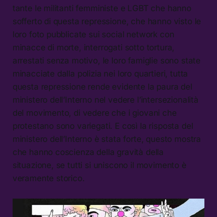
tante le militanti femministe e LGBT che hanno
sofferto di questa repressione, che hanno visto le
loro foto pubblicate sui social network con
minacce di morte, interrogati sotto tortura,
arrestati senza motivo, le loro famiglie sono state
minacciate dalla polizia nei loro quartieri, tutta
questa repressione rende evidente la paura del
ministero dell’Interno nel vedere l’intersezionalità
del movimento, di vedere che i giovani che
protestano sono variegati. E così la risposta del
ministero dell’Interno è stata forte, questo mostra
che hanno coscienza della gravità della
situazione, se tutti si uniscono il movimento è
veramente storico.