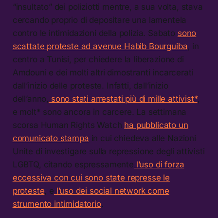
“insultato” dei poliziotti mentre, a sua volta, stava
cercando proprio di depositare una lamentela
contro le intimidazioni della polizia. Sabato
sono
scattate proteste ad avenue Habib Bourguiba
, in
centro a Tunisi, per chiedere la liberazione di
Amdouni e dei molti altri dimostranti incarcerati
dall’inizio delle proteste. Infatti, dall’inizio
dell’anno,
sono stati arrestati più di mille attivist*
,
e molt* sono ancora in carcere. La settimana
scorsa Human Rights Watch
ha pubblicato un
comunicato stampa
in cui chiedeva alle Nazioni
Unite di investigare sulla repressione degli attivisti
LGBTQ, citando espressamente
l’uso di forza
eccessiva con cui sono state represse le
proteste
, e
l’uso dei social network come
strumento intimidatorio
.