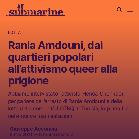
LOTTA
Rania Amdouni, dai
quartieri popolari
all’attivismo queer alla
prigione
Abbiamo intervistato l’attivista Henda Chennaoui
per parlare dell’arresto di Rania Amdouni e della
lotta della comunità LGTBQ in Tunisia, in prima fila
nelle nuove manifestazioni
Giuseppe Acconcia
8 mar 2021
—
8 minuti di lettura