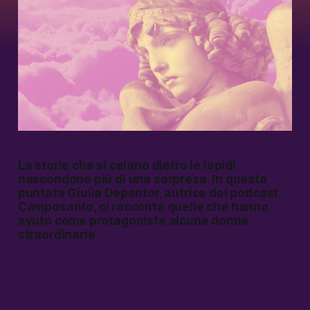
La storie che si celano dietro le lapidi
nascondono più di una sorpresa. In questa
puntata Giulia Depentor, autrice del podcast
Camposanto
, ci racconta quelle che hanno
avuto come protagoniste alcune donne
straordinarie