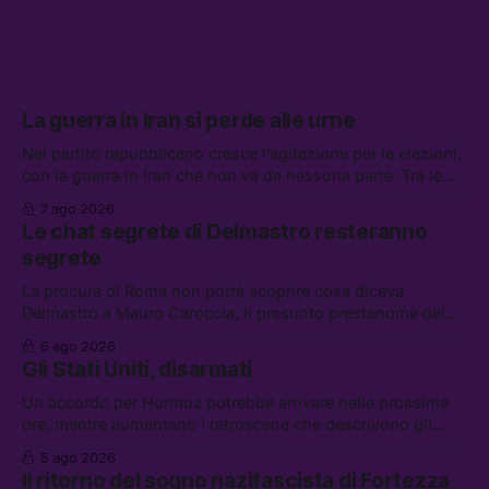
La guerra in Iran si perde alle urne
Nel partito repubblicano cresce l’agitazione per le elezioni,
con la guerra in Iran che non va da nessuna parte. Tra le
altre notizie: due alti dirigenti del Mossad hanno perso il
7 ago 2026
lavoro, Schlein prova a mettere in sicurezza la coalizione, e
Le chat segrete di Delmastro resteranno
che cos’è lo “Spiralismo,” la religione degli agenti IA
segrete
La procura di Roma non potrà scoprire cosa diceva
Delmastro a Mauro Caroccia, il presunto prestanome del
clan Senese. Tra le altre notizie: le IDF hanno ripreso gli
6 ago 2026
attacchi in Libano, il governo chiederà 36 miliardi di
Gli Stati Uniti, disarmati
flessibilità in armi e energia, e Grokipedia è già stata
abbandonata
Un accordo per Hormuz potrebbe arrivare nelle prossime
ore, mentre aumentano i retroscena che descrivono gli
Stati Uniti come disarmati. Tra le altre notizie: le storie di
5 ago 2026
chi aspetta i dispersi di Ceuta, il boom dei carburanti
Il ritorno del sogno nazifascista di Fortezza