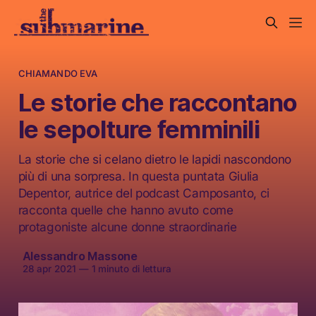
CHIAMANDO EVA
Le storie che raccontano
le sepolture femminili
La storie che si celano dietro le lapidi nascondono
più di una sorpresa. In questa puntata Giulia
Depentor, autrice del podcast Camposanto, ci
racconta quelle che hanno avuto come
protagoniste alcune donne straordinarie
Alessandro Massone
28 apr 2021
—
1 minuto di lettura