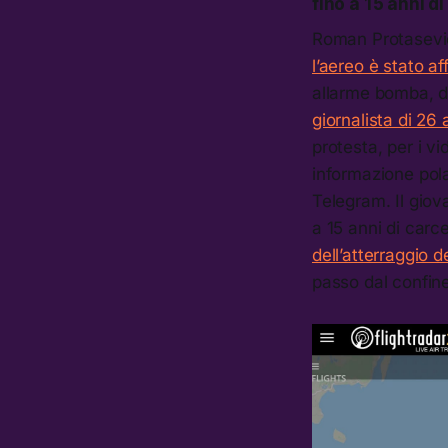
fino a 15 anni d
Roman Protasevic
l’aereo è stato a
allarme bomba, di
giornalista di 26 
protesta, per i v
informazione pol
Telegram. Il giov
a 15 anni di carce
dell’atterraggio 
passo dal confine