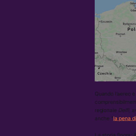
Quando l’aereo è 
comprensibilment
regionale
Delfi
, 
anche “
la pena d
La storia finora: