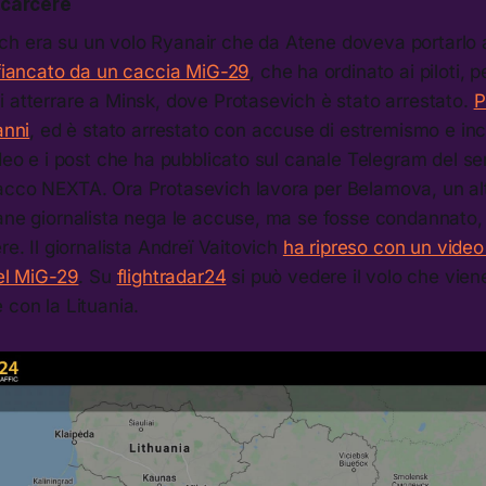
i carcere
h era su un volo Ryanair che da Atene doveva portarlo a
ffiancato da un caccia MiG-29
, che ha ordinato ai piloti, p
 atterrare a Minsk, dove Protasevich è stato arrestato.
P
anni
, ed è stato arrestato con accuse di estremismo e inc
ideo e i post che ha pubblicato sul canale Telegram del ser
acco NEXTA. Ora Protasevich lavora per Belamova, un al
ane giornalista nega le accuse, ma se fosse condannato, 
re. Il giornalista Andreï Vaitovich
ha ripreso con un vide
del MiG-29
. Su
flightradar24
si può vedere il volo che viene
 con la Lituania.