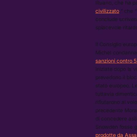
lituano, che ha pa
civilizzato
,” che 
conclude scrivend
spiacevole ritardo
Il Consiglio euro
Michel condanna 
sanzioni contro 59
iniziate dopo la 
prevedono il bloc
stato europeo. L
tuttavia dimentic
rifiutarono al vol
precedente Mora
di concedere asi
Snowden fosse gi
prodotte da Ass