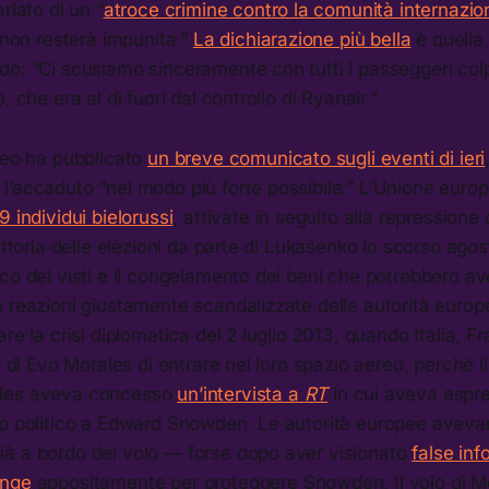
rlato di un “
atroce crimine contro la comunità internazio
“non resterà impunita.”
La dichiarazione più bella
è quella 
o: “Ci scusiamo sinceramente con tutti i passeggeri colp
, che era al di fuori dal controllo di Ryanair.”
peo ha pubblicato
un breve comunicato sugli eventi di ieri
l’accaduto “nel modo più forte possibile.” L’Unione euro
 individui bielorussi
, attivate in seguito alla repressione 
vittoria delle elezioni da parte di Lukašenko lo scorso agos
co dei visti e il congelamento dei beni che potrebbero ave
e reazioni giustamente scandalizzate delle autorità eur
are la crisi diplomatica del 2 luglio 2013, quando Italia, 
o di Evo Morales di entrare nel loro spazio aereo, perché i
les aveva concesso
un’intervista a
RT
in cui aveva espres
lo politico a Edward Snowden. Le autorità europee aveva
à a bordo del volo — forse dopo aver visionato
false inf
ange
appositamente per proteggere Snowden. Il volo di 