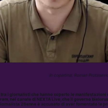
in copertina, Roman Protasevi
tra i giornalisti che hanno coperto le manifestazioni 
ram, nel canale di NEXTA Live, che il governo bielor
 giornalista 26enne è accusato di aver fomentato le pr