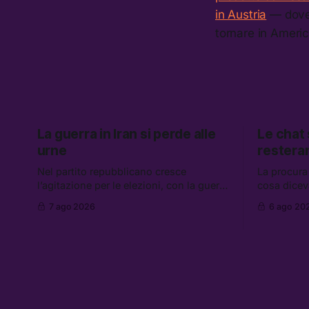
in Austria
— dove 
tornare in Americ
La guerra in Iran si perde alle
Le chat
urne
restera
Nel partito repubblicano cresce
La procura
l’agitazione per le elezioni, con la guerra
cosa dicev
in Iran che non va da nessuna parte. Tra
Caroccia, 
7 ago 2026
6 ago 20
le altre notizie: due alti dirigenti del
clan Senese
Mossad hanno perso il lavoro, Schlein
hanno ripre
prova a mettere in sicurezza la
governo ch
coalizione, e che cos’è lo “Spiralismo,”
flessibilità
la religione degli agenti IA
Grokipedia