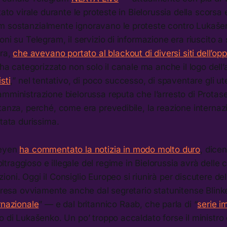
tato virale durante le proteste in Bielorussia della scorsa
 sostanzialmente ignoravano le proteste contro Lukaše
oni su Telegram, il servizio di informazione era riuscito a
ura,
che avevano portato al blackout di diversi siti dell’op
o ha categorizzato non solo il canale ma anche il logo del
sti
,” nel tentativo, di poco successo, di spaventare gli ute
mministrazione bielorussa reputa che l’arresto di Protase
tanza, perché, come era prevedibile, la reazione internaz
stata durissima.
Leyen
ha commentato la notizia in modo molto duro
, dicen
raggioso e illegale del regime in Bielorussia avrà delle
oni. Oggi il Consiglio Europeo si riunirà per discutere de
ripresa ovviamente anche dal segretario statunitense Bli
rnazionale
” — e dal britannico Raab, che parla di “
serie i
o di Lukašenko. Un po’ troppo accaldato forse il ministro d