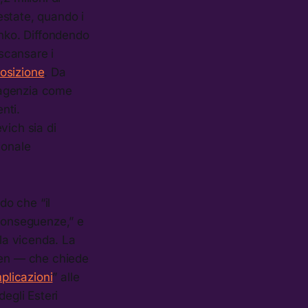
 estate, quando i
nko. Diffondendo
 scansare i
posizione
. Da
l’agenzia come
nti.
vich sia di
ionale
do che “il
 conseguenze,” e
lla vicenda. La
nken — che chiede
mplicazioni
” alle
egli Esteri