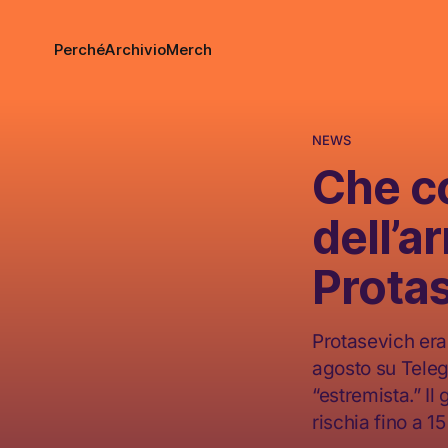
Perché
Archivio
Merch
NEWS
Che c
dell’a
Prota
Protasevich era 
agosto su Teleg
“estremista.” Il
rischia fino a 15