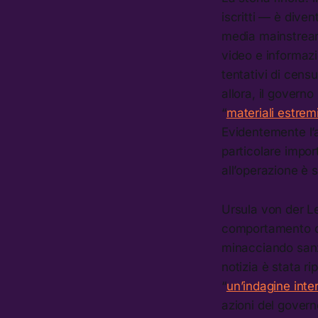
iscritti — è diven
media mainstream
video e informazi
tentativi di cens
allora, il govern
“
materiali estremi
Evidentemente l’a
particolare impor
all’operazione è 
Ursula von der 
comportamento olt
minacciando sanzi
notizia è stata 
“
un’indagine inte
azioni del govern