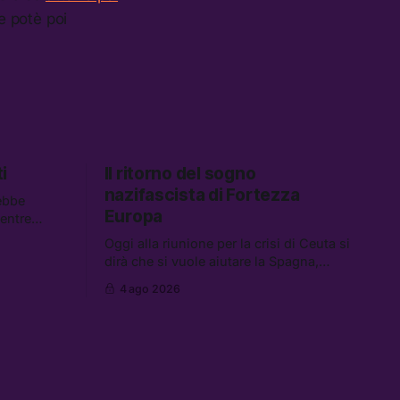
e potè poi
i
Il ritorno del sogno
nazifascista di Fortezza
ebbe
Europa
mentre
descrivono
Oggi alla riunione per la crisi di Ceuta si
 Tra le
dirà che si vuole aiutare la Spagna,
spetta i
mentre si lavora per la persecuzione dei
 carburanti
4 ago 2026
migranti. Tra le altre notizie:
data center
l’esplosione di aborti spontanei a Gaza,
un giovane di 19 anni è morto sotto il
sole per raccogliere pomodori, e cosa
dice l’AI Act europeo