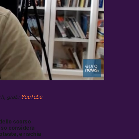
ch, grab:
YouTube
dello scorso
usso considera
oteste, e rischia