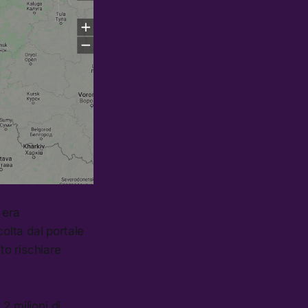
 era
olta dal portale
o rischiare
2 milioni di