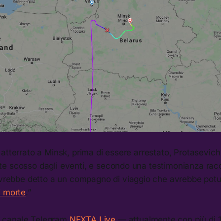
atterrato a Minsk, prima di essere arrestato, Protasevich
e scosso dagli eventi, e secondo una testimonianza racc
avrebbe detto a un compagno di viaggio che avrebbe potut
i morte
.”
 il canale Telegram
NEXTA Live
— attualmente con più di 1,