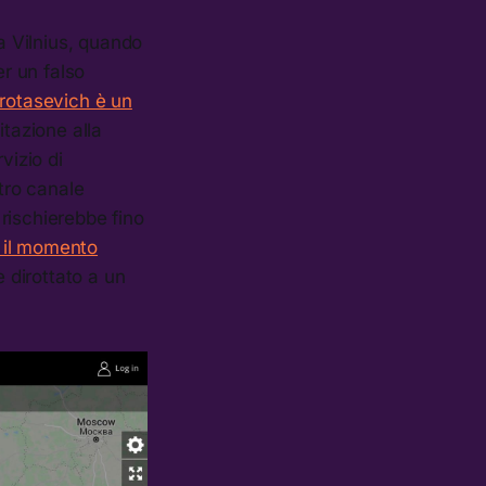
 Vilnius, quando
er un falso
rotasevich è un
itazione alla
vizio di
tro canale
rischierebbe fino
o il momento
 dirottato a un