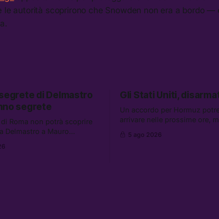
le autorità scoprirono che Snowden non era a bordo — 
a.
 segrete di Delmastro
Gli Stati Uniti, disarmat
nno segrete
Un accordo per Hormuz potr
arrivare nelle prossime ore, 
 di Roma non potrà scoprire
aumentano i retroscena che 
a Delmastro a Mauro
5 ago 2026
gli Stati Uniti come disarmati.
il presunto prestanome del
26
altre notizie: le storie di chi a
. Tra le altre notizie: le IDF
dispersi di Ceuta, il boom dei
so gli attacchi in Libano, il
diluiti, e quanti attivisti anti 
iederà 36 miliardi di
sono stati arrestati
 in armi e energia, e
 è già stata abbandonata