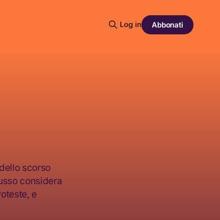
Log in
Abbonati
 dello scorso
russo considera
oteste, e