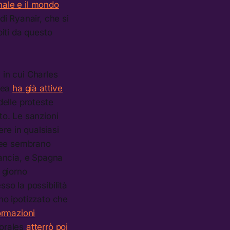
nale e il mondo
di Ryanair, che si
iti da questo
, in cui Charles
pea
ha già attive
delle proteste
to. Le sanzioni
re in qualsiasi
opee sembrano
Francia, e Spagna
l giorno
so la possibilità
no ipotizzato che
ormazioni
Morales
atterrò poi