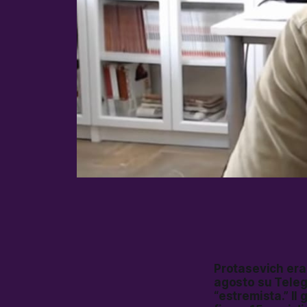
Protasevich era 
agosto su Teleg
“estremista.” Il