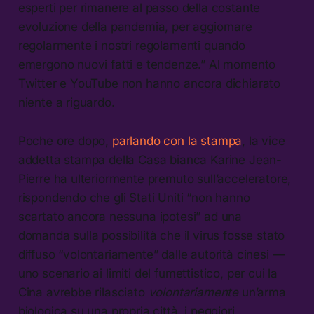
esperti per rimanere al passo della costante
evoluzione della pandemia, per aggiornare
regolarmente i nostri regolamenti quando
emergono nuovi fatti e tendenze.” Al momento
Twitter e YouTube non hanno ancora dichiarato
niente a riguardo.
Poche ore dopo,
parlando con la stampa
, la vice
addetta stampa della Casa bianca Karine Jean-
Pierre ha ulteriormente premuto sull’acceleratore,
rispondendo che gli Stati Uniti “non hanno
scartato ancora nessuna ipotesi” ad una
domanda sulla possibilità che il virus fosse stato
diffuso “volontariamente” dalle autorità cinesi —
uno scenario ai limiti del fumettistico, per cui la
Cina avrebbe rilasciato
volontariamente
un’arma
biologica su una propria città, i peggiori