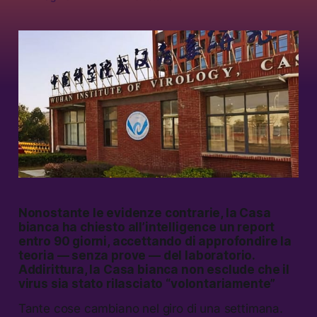
Nonostante le evidenze contrarie, la Casa
bianca ha chiesto all’intelligence un report
entro 90 giorni, accettando di approfondire la
teoria — senza prove — del laboratorio.
Addirittura, la Casa bianca non esclude che il
virus sia stato rilasciato “volontariamente”
Tante cose cambiano nel giro di una settimana.