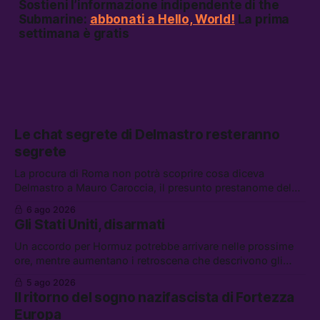
Sostieni l’informazione indipendente di the
Submarine:
abbonati a Hello, World!
La prima
settimana è gratis
Le chat segrete di Delmastro resteranno
segrete
La procura di Roma non potrà scoprire cosa diceva
Delmastro a Mauro Caroccia, il presunto prestanome del
clan Senese. Tra le altre notizie: le IDF hanno ripreso gli
6 ago 2026
attacchi in Libano, il governo chiederà 36 miliardi di
Gli Stati Uniti, disarmati
flessibilità in armi e energia, e Grokipedia è già stata
abbandonata
Un accordo per Hormuz potrebbe arrivare nelle prossime
ore, mentre aumentano i retroscena che descrivono gli
Stati Uniti come disarmati. Tra le altre notizie: le storie di
5 ago 2026
chi aspetta i dispersi di Ceuta, il boom dei carburanti
Il ritorno del sogno nazifascista di Fortezza
diluiti, e quanti attivisti anti data center sono stati arrestati
Europa