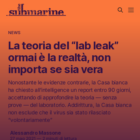
NEWS
La teoria del “lab leak”
ormai è la realtà, non
importa se sia vera
Nonostante le evidenze contrarie, la Casa bianca
ha chiesto all’intelligence un report entro 90 giorni,
accettando di approfondire la teoria — senza
prove — del laboratorio. Addirittura, la Casa bianca
non esclude che il virus sia stato rilasciato
“volontariamente”
Alessandro Massone
27 mag 2021
—
2 minuti di lettura