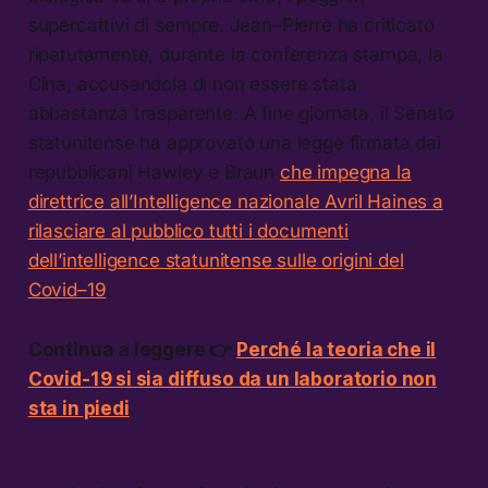
supercattivi di sempre. Jean–Pierre ha criticato
ripetutamente, durante la conferenza stampa, la
Cina, accusandola di non essere stata
abbastanza trasparente. A fine giornata, il Senato
statunitense ha approvato una legge firmata dai
repubblicani Hawley e Braun
che impegna la
direttrice all’Intelligence nazionale Avril Haines a
rilasciare al pubblico tutti i documenti
dell’intelligence statunitense sulle origini del
Covid–19
.
Continua a leggere 👉
Perché la teoria che il
Covid-19 si sia diffuso da un laboratorio non
sta in piedi