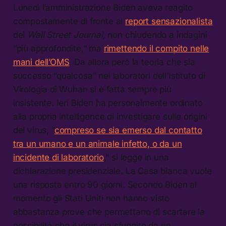
Lunedì l’amministrazione Biden aveva reagito
compostamente di fronte al
report sensazionalista
del
Wall Street Journal,
non chiudendo a indagini
“più approfondite,” ma
rimettendo il compito nelle
mani dell’OMS
. Da allora però la teoria che sia
successo “qualcosa” nei laboratori dell’Istituto di
Virologia di Wuhan si è fatta sempre più
insistente. Ieri Biden ha personalmente ordinato
alla propria intelligence di investigare sulle origini
del virus, “
compreso se sia emerso dal contatto
tra un umano e un animale infetto, o da un
incidente di laboratorio
,” si legge in una
dichiarazione presidenziale. La Casa bianca vuole
una risposta entro 90 giorni. Secondo Biden al
momento gli Stati Uniti non hanno visto
abbastanza prove che permettano di scartare la
possibilità che il virus sia sfuggito da un