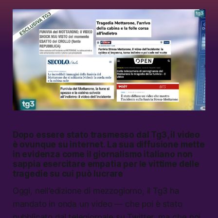
Dopo essere stato trasmesso dal Tg3, il video
è ovunque su internet. La sua diffusione mette
in evidenza come il giornalismo italiano non
sappia esercitare empatia per le vittime delle
tragedie su cui può lucrare
Oggi, nell’edizione di mezzogiorno, il Tg3 ha
mandato in onda un video — che poi è stato
pubblicato dal telegiornale su Twitter, ma che noi