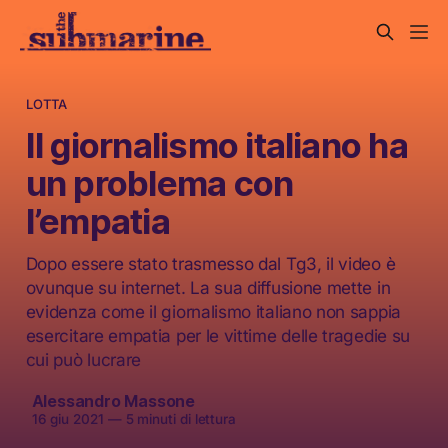
LOTTA
Il giornalismo italiano ha
un problema con
l’empatia
Dopo essere stato trasmesso dal Tg3, il video è
ovunque su internet. La sua diffusione mette in
evidenza come il giornalismo italiano non sappia
esercitare empatia per le vittime delle tragedie su
cui può lucrare
Alessandro Massone
16 giu 2021
—
5 minuti di lettura