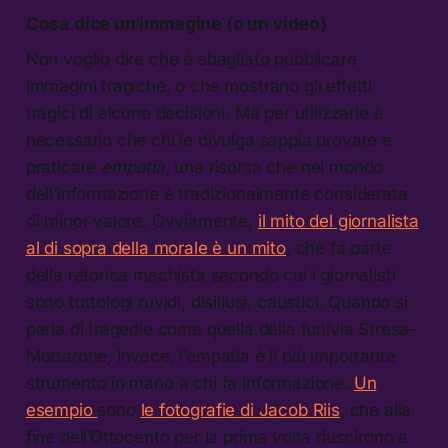
Cosa dice un’immagine (o un video)
Non voglio dire che è sbagliato pubblicare
immagini tragiche, o che mostrano gli effetti
tragici di alcune decisioni. Ma per utilizzarle è
necessario che chi le divulga sappia provare e
praticare
empatia
, una risorsa che nel mondo
dell’informazione è tradizionalmente considerata
di minor valore. Ovviamente,
il mito del giornalista
al di sopra della morale è un mito
, che fa parte
della retorica machista secondo cui i giornalisti
sono tuttologi ruvidi, disillusi, caustici. Quando si
parla di tragedie come quella della funivia Stresa–
Mottarone, invece, l’empatia è il più importante
strumento in mano a chi fa informazione.
Un
esempio
sono
le fotografie di Jacob Riis
, che alla
fine dell’Ottocento per la prima volta riuscirono a