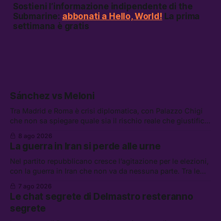
Sostieni l’informazione indipendente di the
Submarine:
abbonati a Hello, World!
La prima
settimana è gratis
Sánchez vs Meloni
Tra Madrid e Roma è crisi diplomatica, con Palazzo Chigi
che non sa spiegare quale sia il rischio reale che giustifica
la sospensione di Schengen. Tra le altre notizie: l’accordo
8 ago 2026
di difesa tra Arabia Saudita, Pakistan e Turchia, la crisi del
La guerra in Iran si perde alle urne
carburante irregolare, e un altro caso di IA ribelle
Nel partito repubblicano cresce l’agitazione per le elezioni,
con la guerra in Iran che non va da nessuna parte. Tra le
altre notizie: due alti dirigenti del Mossad hanno perso il
7 ago 2026
lavoro, Schlein prova a mettere in sicurezza la coalizione, e
Le chat segrete di Delmastro resteranno
che cos’è lo “Spiralismo,” la religione degli agenti IA
segrete