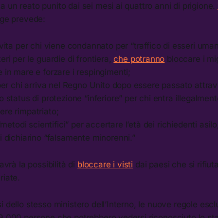
 un reato punito dai sei mesi ai quattro anni di prigione.
gge prevede:
 vita per chi viene condannato per “traffico di esseri uman
eri per le guardie di frontiera,
che potranno
bloccare i mi
 in mare e forzare i respingimenti;
 per chi arriva nel Regno Unito dopo essere passato attra
o status di protezione “inferiore” per chi entra illegalme
ere rimpatriato;
 “metodi scientifici” per accertare l’età dei richiedenti asil
i dichiarino “falsamente minorenni.”
 avrà la possibilità di
bloccare i visti
dai paesi che si rifiut
riate.
i dello stesso ministero dell’Interno, le nuove regole esc
9.000 persone che potrebbero vedersi riconosciuto lo statu