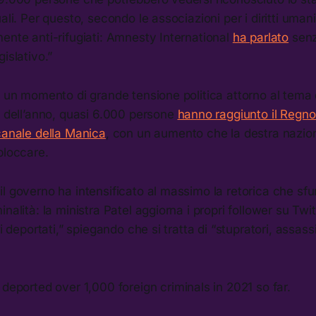
ali. Per questo, secondo le associazioni per i diritti umani,
ente anti-rifugiati: Amnesty International
ha parlato
senz
islativo.”
n un momento di grande tensione politica attorno al tema 
i dell’anno, quasi 6.000 persone
hanno raggiunto il Regno
canale della Manica
, con un aumento che la destra nazion
bloccare.
l governo ha intensificato al massimo la retorica che sfum
nalità: la ministra Patel aggiorna i propri follower su Twi
ri deportati,” spiegando che si tratta di “stupratori, assassi
eported over 1,000 foreign criminals in 2021 so far.