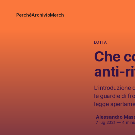
Perché
Archivio
Merch
LOTTA
Che c
anti-r
L’introduzione d
le guardie di fr
legge apertame
Alessandro Mas
7 lug 2021
—
4 minut