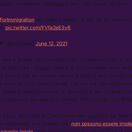
apists, murderers, kidnappers and child sexual abusers.
orImmigration
will make it easier for the UK to remove c
re.
pic.twitter.com/FVfa2eE3v6
MP (@pritipatel)
June 12, 2021
 vere e proprie discriminazioni tra i richiedenti asilo, la r
di deportare i rifugiati mentre le loro domande sono anco
a misura che per essere messa in pratica avrà bisogno d
nuovi accordi internazionali, che per ora non esistono 
uello di realizzare centri di detenzione per richiedenti asi
tabilmente più esposti a ulteriori infrazioni dei loro diritt
 Pace, associata di Chatham House raggiunta dal
New Y
el Nationality and Borders Bill “
non possono essere imple
uramente legale
,” perché infrangono la Convenzione di Gin