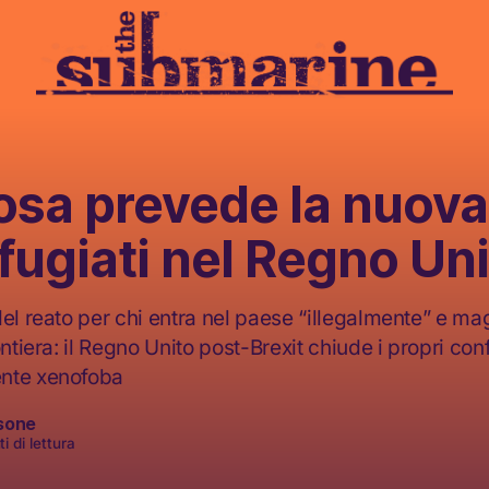
osa prevede la nuova
ifugiati nel Regno Un
el reato per chi entra nel paese “illegalmente” e mag
ontiera: il Regno Unito post-Brexit chiude i propri con
nte xenofoba
sone
i di lettura