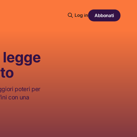
Log in
Abbonati
 legge
ito
giori poteri per
fini con una