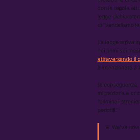
con le regole attu
legge dichiaratam
di “vandalismo leg
La legge arriva i
nei primi sei mes
attraversando il 
è intenzionata a 
Di conseguenza, i
migrazione e crimi
“criminali stranie
pedofili.”
🚨 We've now d