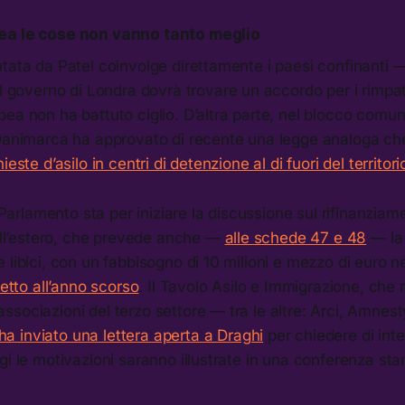
ea le cose non vanno tanto meglio
tata da Patel coinvolge direttamente i paesi confinanti —
 il governo di Londra dovrà trovare un accordo per i rimpa
ea non ha battuto ciglio. D’altra parte, nel blocco comun
 Danimarca ha approvato di recente una legge analoga c
ieste d’asilo in centri di detenzione al di fuori del territo
l Parlamento sta per iniziare la discussione sul rifinanziam
 all’estero, che prevede anche —
alle schede 47 e 48
— la 
 libici, con un fabbisogno di 10 milioni e mezzo di euro
petto all’anno scorso
. Il Tavolo Asilo e Immigrazione, che 
sociazioni del terzo settore — tra le altre: Arci, Amnesty
ha inviato una lettera aperta a Draghi
per chiedere di int
gi le motivazioni saranno illustrate in una conferenza st