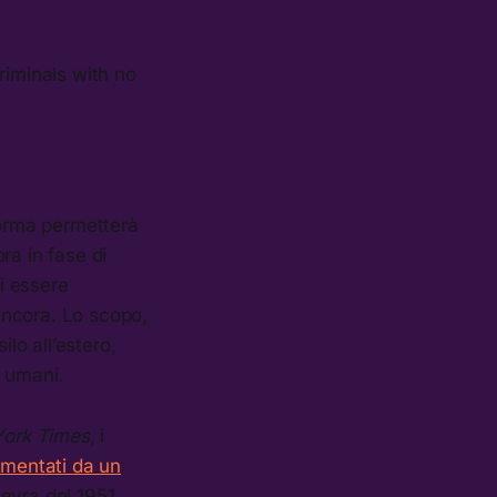
riminals with no
iforma permetterà
ra in fase di
i essere
ancora. Lo scopo,
lo all’estero,
i umani.
ork Times
, i
mentati da un
evra del 1951.