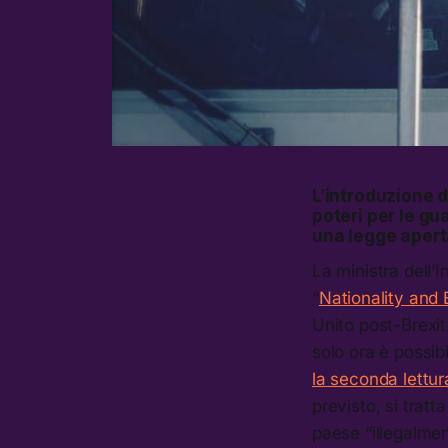
L’introduzione d
poteri per le gua
una legge aper
La ministra dell’I
“
Nationality and B
Unito post-Brexit
solo ora è possib
la seconda lettur
previsto, si tratta
paese “illegalment