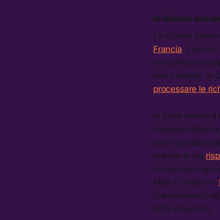
In Unione europ
La riforma presen
Francia
, con cui
ma l’Unione europ
tanto meglio: la
processare le rich
In Italia invece i
missioni militari
con i guardacoste
milione in più
ris
numerose ong e as
MSF e Oxfam —
finanziamenti: og
le 15 al Senato.