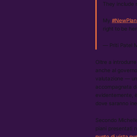
They include r
My
#NewPlanF
right to be he
— Priti Patel 
Oltre a introdurre
anche al governo 
valutazione — un
accompagnata da 
evidentemente, è q
dove saranno inevi
Secondo Michelle
piani presentati n
punto di vista p