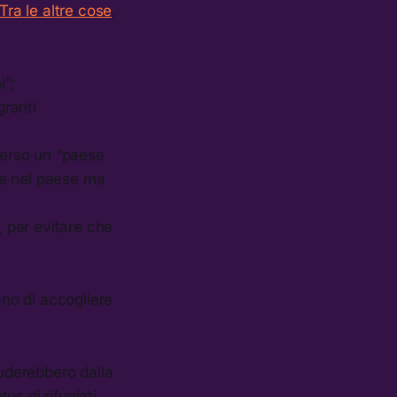
Tra le altre cose
,
i”;
granti
verso un “paese
nte nel paese ma
o, per evitare che
ano di accogliere
luderebbero dalla
s di rifugiati