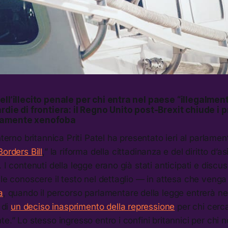
ell’illecito penale per chi entra nel paese “illegalmen
rdie di frontiera: il Regno Unito post-Brexit chiude i p
tamente xenofoba
nterno britannica Priti Patel ha presentato ieri al parlament
orders Bill
,” la riforma della cittadinanza e del diritto d’a
. I contenuti della legge erano già stati anticipati e disc
ile conoscere il testo nel dettaglio — in attesa che veng
a
, quando il percorso parlamentare della legge entrerà n
 di
un deciso inasprimento della repressione
per chi cerca
e.” Lo stesso ingresso entro i confini britannici per chi n