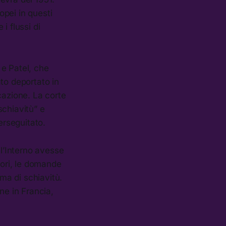
pei in questi
i flussi di
 e Patel, che
ato deportato in
cazione. La corte
schiavitù” e
erseguitato.
ll’Interno avesse
tori, le domande
ima di schiavitù.
ne in Francia,