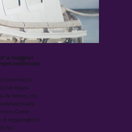
te” e maggiori
ropri confini con
o britannico il
silo nel Regno
ussi da tempo, ma
a calendarizzata
el vivo. Come
 di raggiungere il
on ha i