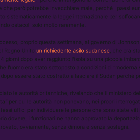
 che però potrebbe invecchiare male, perché i paesi euro
to sistematicamente la legge internazionale per soffocare 
ando ostacoli solo molto raramente.
uccesso, proprio questa settimana, al governo di Johnson
nel Regno Unito
un richiedente asilo sudanese
, che era st
4 giorni dopo aver raggiunto l’isola su una piccola imbar
he l’uomo era stato sottoposto a condizioni di “moderna 
a, dopo essere stato costretto a lasciare il Sudan perché p
ato le autorità britanniche, rivelando che il ministero de
ta” per cui le autorità non ponevano, nei propri interroga
tessi uffici per individuare le persone che sono state vitt
prio dovere, i funzionari ne hanno approvato la deportazio
 trovato, ovviamente, senza dimora e senza sostegni.