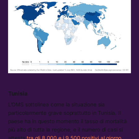
Tunisia
L’OMS sottolinea come la situazione sia
particolarmente grave soprattutto in Tunisia. Il
paese ha in questo momento il tasso di mortalità
più alto di tutta la regione, e il numero di casi si
attesta
tra gli 8.000 e i 9.500 positivi al giorno
.