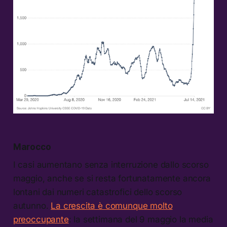
Marocco
I casi aumentano senza interruzione dallo scorso
maggio, anche se si resta fortunatamente ancora
lontani dai numeri catastrofici dello scorso
autunno.
La crescita è comunque molto
preoccupante
: la settimana del 9 maggio la media