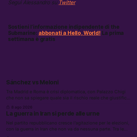
Segui Alessandro su
Twitter
Sostieni l’informazione indipendente di the
Submarine:
abbonati a Hello, World!
La prima
settimana è gratis
Sánchez vs Meloni
Tra Madrid e Roma è crisi diplomatica, con Palazzo Chigi
che non sa spiegare quale sia il rischio reale che giustifica
la sospensione di Schengen. Tra le altre notizie: l’accordo
8 ago 2026
di difesa tra Arabia Saudita, Pakistan e Turchia, la crisi del
La guerra in Iran si perde alle urne
carburante irregolare, e un altro caso di IA ribelle
Nel partito repubblicano cresce l’agitazione per le elezioni,
con la guerra in Iran che non va da nessuna parte. Tra le
altre notizie: due alti dirigenti del Mossad hanno perso il