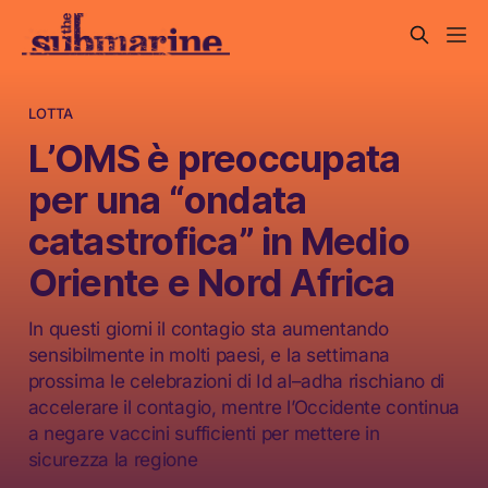
LOTTA
L’OMS è preoccupata
per una “ondata
catastrofica” in Medio
Oriente e Nord Africa
In questi giorni il contagio sta aumentando
sensibilmente in molti paesi, e la settimana
prossima le celebrazioni di Id al–adha rischiano di
accelerare il contagio, mentre l’Occidente continua
a negare vaccini sufficienti per mettere in
sicurezza la regione