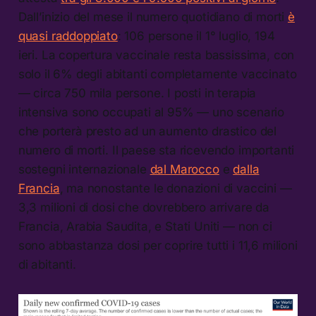
Dall’inizio del mese il numero quotidiano di morti
è
quasi raddoppiato
: 106 persone il 1° luglio, 194
ieri. La copertura vaccinale resta bassissima, con
solo il 6% degli abitanti completamente vaccinato
— circa 750 mila persone. I posti in terapia
intensiva sono occupati al 95% — uno scenario
che porterà presto ad un aumento drastico del
numero di morti. Il paese sta ricevendo importanti
sostegni internazionale
dal Marocco
e
dalla
Francia
, ma nonostante le donazioni di vaccini —
3,3 milioni di dosi che dovrebbero arrivare da
Francia, Arabia Saudita, e Stati Uniti — non ci
sono abbastanza dosi per coprire tutti i 11,6 milioni
di abitanti.