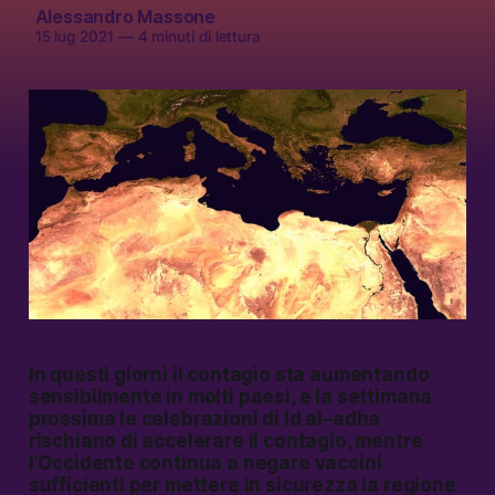
Alessandro Massone
15 lug 2021
—
4 minuti di lettura
In questi giorni il contagio sta aumentando
sensibilmente in molti paesi, e la settimana
prossima le celebrazioni di Id al–adha
rischiano di accelerare il contagio, mentre
l’Occidente continua a negare vaccini
sufficienti per mettere in sicurezza la regione