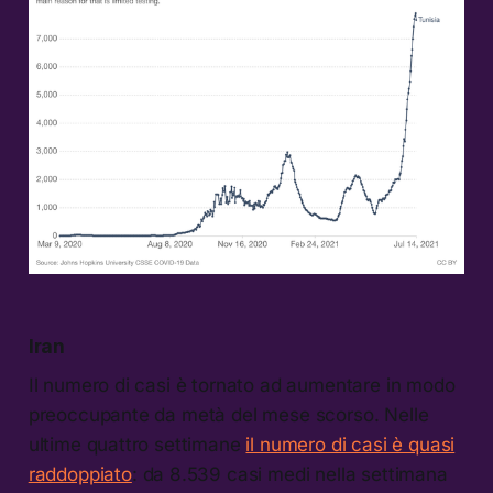
Iran
Il numero di casi è tornato ad aumentare in modo
preoccupante da metà del mese scorso. Nelle
ultime quattro settimane
il numero di casi è quasi
raddoppiato
: da 8.539 casi medi nella settimana