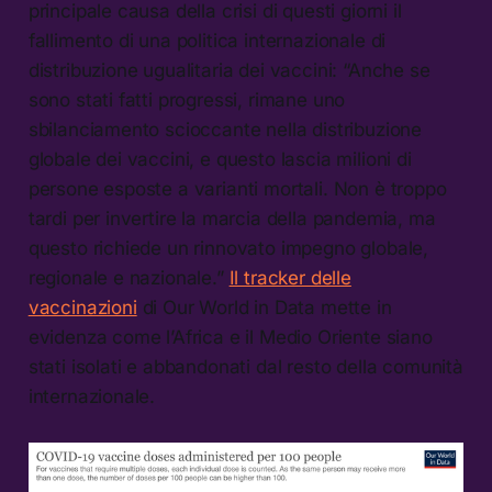
principale causa della crisi di questi giorni il
fallimento di una politica internazionale di
distribuzione ugualitaria dei vaccini: “Anche se
sono stati fatti progressi, rimane uno
sbilanciamento scioccante nella distribuzione
globale dei vaccini, e questo lascia milioni di
persone esposte a varianti mortali. Non è troppo
tardi per invertire la marcia della pandemia, ma
questo richiede un rinnovato impegno globale,
regionale e nazionale.”
Il tracker delle
vaccinazioni
di Our World in Data mette in
evidenza come l’Africa e il Medio Oriente siano
stati isolati e abbandonati dal resto della comunità
internazionale.