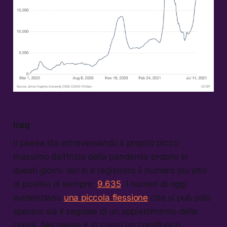
Iraq
Il paese sta attraversando il proprio picco
massimo dall’inzio della pandemia proprio in
questi giorni. Ieri si è registrato il numero più alto
di positivi di sempre:
9.635
. I numeri di oggi
evidenziano
una piccola flessione
che si può solo
sperare sia il segnale di un appiattimento della
curva. Nel paese è in corso un coprifuoco