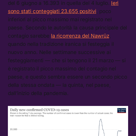
del 6 giugno a 16.393 in quella del 4 luglio.
Ieri
sono stati conteggiati 23.655 positivi
, poco
inferiori al picco massimo mai registrato nel
paese. Secondo le autorità la causa principale del
contagio sarebbe
la ricorrenza del Nawrūz
,
quando nella tradizione iranica si festeggia il
nuovo anno. Nelle settimane successive ai
festeggiamenti — che si tengono il 21 marzo — si
è registrato il picco massimo del contagio nel
paese, e questo sembra essere un secondo picco
della stessa ondata — la quinta, nel paese,
dall’inizio della pandemia.