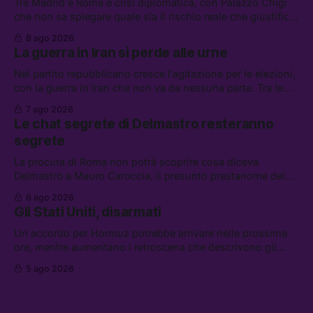
Tra Madrid e Roma è crisi diplomatica, con Palazzo Chigi
che non sa spiegare quale sia il rischio reale che giustifica
la sospensione di Schengen. Tra le altre notizie: l’accordo
8 ago 2026
di difesa tra Arabia Saudita, Pakistan e Turchia, la crisi del
La guerra in Iran si perde alle urne
carburante irregolare, e un altro caso di IA ribelle
Nel partito repubblicano cresce l’agitazione per le elezioni,
con la guerra in Iran che non va da nessuna parte. Tra le
altre notizie: due alti dirigenti del Mossad hanno perso il
7 ago 2026
lavoro, Schlein prova a mettere in sicurezza la coalizione, e
Le chat segrete di Delmastro resteranno
che cos’è lo “Spiralismo,” la religione degli agenti IA
segrete
La procura di Roma non potrà scoprire cosa diceva
Delmastro a Mauro Caroccia, il presunto prestanome del
clan Senese. Tra le altre notizie: le IDF hanno ripreso gli
6 ago 2026
attacchi in Libano, il governo chiederà 36 miliardi di
Gli Stati Uniti, disarmati
flessibilità in armi e energia, e Grokipedia è già stata
abbandonata
Un accordo per Hormuz potrebbe arrivare nelle prossime
ore, mentre aumentano i retroscena che descrivono gli
Stati Uniti come disarmati. Tra le altre notizie: le storie di
5 ago 2026
chi aspetta i dispersi di Ceuta, il boom dei carburanti
diluiti, e quanti attivisti anti data center sono stati arrestati