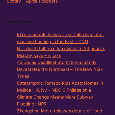
Spotify
e
Apple Podcasts
.
Show notes
Ida’s remnants leave at least 46 dead after
massive flooding in the East – CNN
N.J. death toll from Ida climbs to 23 people,
Murphy says – nj.com
43 Die as Deadliest Storm Since Sandy
Devastates the Northeast – The New York
Times
Catastrophic Tornado Rips Apart Homes in
Mullica Hill, NJ – NBC10 Philadelphia
Climate Change Means More Subway
Flooding : NPR
Zhengzhou Metro releases details of flood