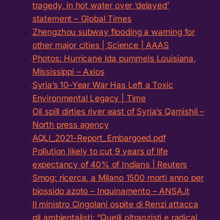
tragedy, in hot water over ‘delayed’
statement – Global Times
Zhengzhou subway flooding a warning for
other major cities | Science | AAAS
Photos: Hurricane Ida pummels Louisiana,
Mississippi – Axios
Syria’s 10-Year War Has Left a Toxic
Environmental Legacy | Time
Oil spill dirties river east of Syria’s Qamishli –
North press agency
AQLI_2021-Report_Embargoed.pdf
Pollution likely to cut 9 years of life
expectancy of 40% of Indians | Reuters
Smog: ricerca, a Milano 1500 morti anno per
biossido azoto – Inquinamento – ANSA.it
Il ministro Cingolani ospite di Renzi attacca
gli ambientalisti: “Quelli oltranzisti e radical