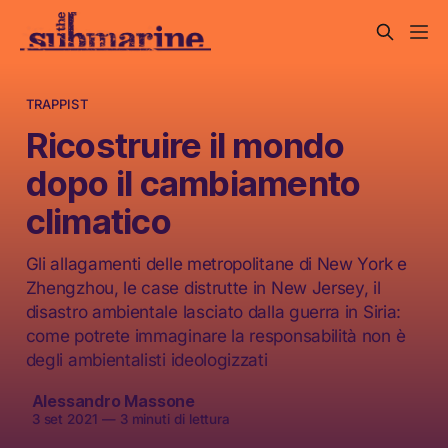
TRAPPIST
Ricostruire il mondo
dopo il cambiamento
climatico
Gli allagamenti delle metropolitane di New York e
Zhengzhou, le case distrutte in New Jersey, il
disastro ambientale lasciato dalla guerra in Siria:
come potrete immaginare la responsabilità non è
degli ambientalisti ideologizzati
Alessandro Massone
3 set 2021
—
3 minuti di lettura