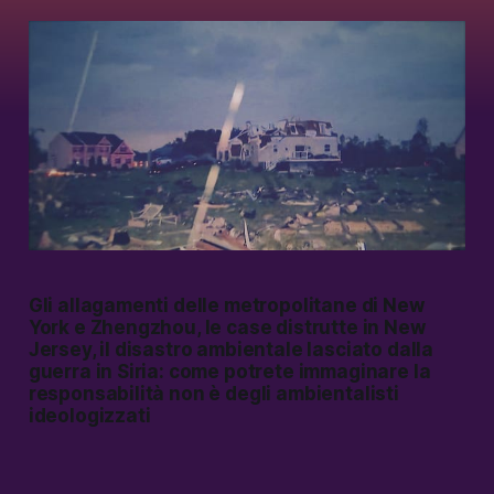
Gli allagamenti delle metropolitane di New
York e Zhengzhou, le case distrutte in New
Jersey, il disastro ambientale lasciato dalla
guerra in Siria: come potrete immaginare la
responsabilità non è degli ambientalisti
ideologizzati