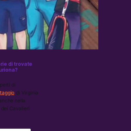
rie di trovate
turiona?
erti di
taggio
di Virginia
 anche nella
dei Cavalieri