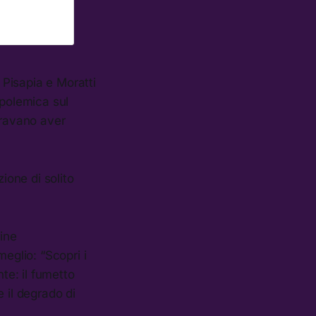
 Pisapia e Moratti
 polemica sul
bravano aver
one di solito
rine
eglio: “Scopri i
te: il fumetto
 il degrado di