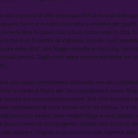
a era una sorta di città post apocalittica invasa dalla spa
evano fuoco e la metro costretta a chiudere per guasti a
Come si dice in questi casi: c’è un nuovo eroe in città. È
ià da tre anni. È vestita da vigilessa, con dei cuori appunta
“cuore della città”, che Raggi custodisce con cura, salvo p
hissà perché. Dagli occhi spara scosse elettriche con cu
ti.
eva uno scopo strettamente elettorale: era stato distribui
ntari e medie di Roma per “accompagnare il nuovo Rego
La tiratura era stata impressionante: 300.000 esemplari p
esa complessiva di circa 50mila euro Iva inclusa. E a chi
soldi potevano essere spesi meglio Raggi aveva risposto 
il prezzo medio di una tangente”. Quindi c’era poco da la
ti per educare i ragazzi al senso civico con vignette dell