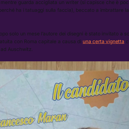
 mentre guarda accigliata un writer (si capisce che è po
rché ha i tatuaggi sulla faccia), beccato a imbrattare l
opo solo un mese l’autore dei disegni è stato invitato a 
ratuita con Roma capitale a causa di
una certa vignetta
c
 ad Auschwitz.