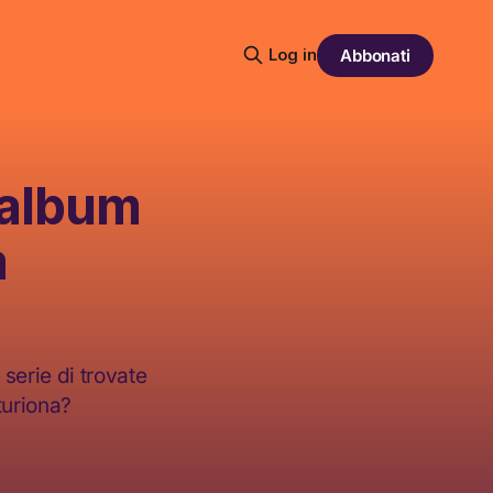
Log in
Abbonati
 album
a
 serie di trovate
turiona?