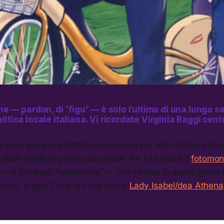
ne — pardon, di “figu” — è solo l’ultima di una lunga se
litica locale italiana. Vi ricordate Virginia Raggi cen
e sono sempre un’ottima occasione per spin doctor ed esp
dare fondo al proprio lato trash. Ne è la prova il
fotomon
 — o forse più “centuriona” — che circola in questi giorni
lennial e gen Z che la vede come
Lady Isabel/dea Athena