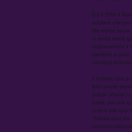
Era il 2019 e Rom
autobus che prend
Ma niente paura. 
in realtà eletta g
rappresentare il 
bambina a caso, c
venditori ambulan
Il fumetto non av
850 scuole eleme
polizia urbana.” 
copia, per una sp
notare che quei 
“50mila euro era 
venivano utilizza