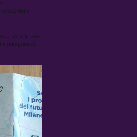
co
a Bocca della
sospendere la sua
he paragonava