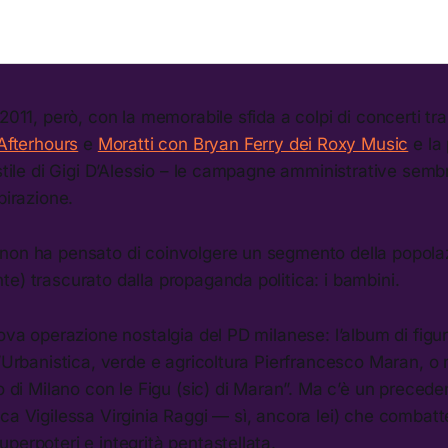
 2011, però, con la memorabile sfida a colpi di concerti tra
 Afterhours
e
Moratti con Bryan Ferry dei Roxy Music
e la
 stile di Gigi D’Alessio – le campagne amministrative sem
pirazione.
non ha pensato di coinvolgere un segmento della popolazi
e) trascurato dalla propaganda politica: i bambini.
uova operazione nostalgia del PD milanese: l’album di figu
l’Urbanistica, verde e agricoltura Pierfrancesco Maran, o m
ro di Milano con le Figu (sic) di Maran”. Ma c’è un preceden
ca Vigilessa Virginia Raggi — sì, ancora lei) che combatte
perpoteri e integrità pentastellata.