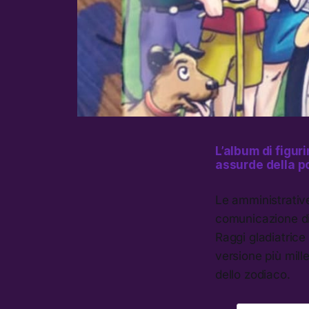
L’album di figuri
assurde della po
Le amministrativ
comunicazione di 
Raggi gladiatrice
versione più mil
dello zodiaco.