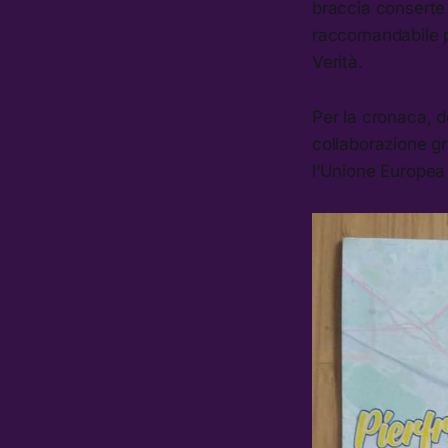
braccia conserte
raccomandabile pe
Verità.
Per la cronaca, d
collaborazione g
l’Unione Europea