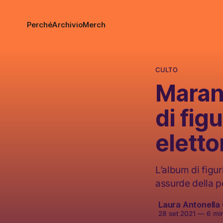
Perché
Archivio
Merch
CULTO
Maran
di fig
eletto
L’album di figur
assurde della po
Laura Antonella 
28 set 2021
—
6 minu