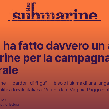
 ha fatto davvero un
urine per la campagn
rale
ine — pardon, di “figu” — è solo l’ultima di una lunga
litica locale italiana. Vi ricordate Virginia Raggi cen
Carli
ti di lettura