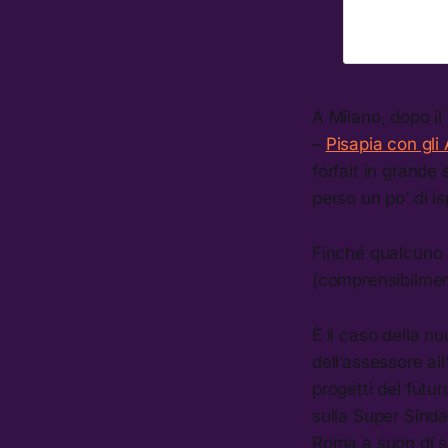
A Milano, dopo il
–
Pisapia con gli
forfait in grande
perso un po’ di is
Finché qualcuno 
(comprensibilment
È il caso della n
dell’assessore al
progetti del futu
sulla Super Sinda
Roma a suon di su