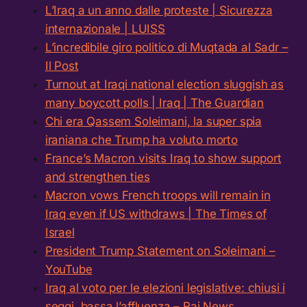
L’Iraq a un anno dalle proteste | Sicurezza
internazionale | LUISS
L’incredibile giro politico di Muqtada al Sadr –
Il Post
Turnout at Iraqi national election sluggish as
many boycott polls | Iraq | The Guardian
Chi era Qassem Soleimani, la super spia
iraniana che Trump ha voluto morto
France’s Macron visits Iraq to show support
and strengthen ties
Macron vows French troops will remain in
Iraq even if US withdraws | The Times of
Israel
President Trump Statement on Soleimani –
YouTube
Iraq al voto per le elezioni legislative: chiusi i
seggi, bassa l’affluenza – Rai News