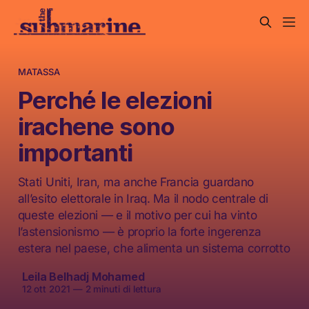
MATASSA
Perché le elezioni
irachene sono
importanti
Stati Uniti, Iran, ma anche Francia guardano
all’esito elettorale in Iraq. Ma il nodo centrale di
queste elezioni — e il motivo per cui ha vinto
l’astensionismo — è proprio la forte ingerenza
estera nel paese, che alimenta un sistema corrotto
Leila Belhadj Mohamed
12 ott 2021
—
2 minuti di lettura