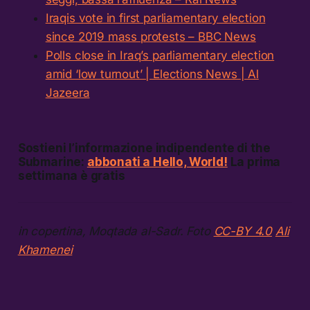
Iraqis vote in first parliamentary election
since 2019 mass protests – BBC News
Polls close in Iraq’s parliamentary election
amid ‘low turnout’ | Elections News | Al
Jazeera
Sostieni l’informazione indipendente di the
Submarine:
abbonati a Hello, World!
La prima
settimana è gratis
in copertina, Moqtada al-Sadr. Foto
CC-BY 4.0
Ali
Khamenei