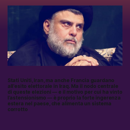
Stati Uniti, Iran, ma anche Francia guardano
all’esito elettorale in Iraq. Ma il nodo centrale
di queste elezioni — e il motivo per cui ha vinto
l’astensionismo — è proprio la forte ingerenza
estera nel paese, che alimenta un sistema
corrotto