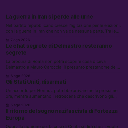
La guerra in Iran si perde alle urne
Nel partito repubblicano cresce l’agitazione per le elezioni,
con la guerra in Iran che non va da nessuna parte. Tra le
altre notizie: due alti dirigenti del Mossad hanno perso il
7 ago 2026
lavoro, Schlein prova a mettere in sicurezza la coalizione, e
Le chat segrete di Delmastro resteranno
che cos’è lo “Spiralismo,” la religione degli agenti IA
segrete
La procura di Roma non potrà scoprire cosa diceva
Delmastro a Mauro Caroccia, il presunto prestanome del
clan Senese. Tra le altre notizie: le IDF hanno ripreso gli
6 ago 2026
attacchi in Libano, il governo chiederà 36 miliardi di
Gli Stati Uniti, disarmati
flessibilità in armi e energia, e Grokipedia è già stata
abbandonata
Un accordo per Hormuz potrebbe arrivare nelle prossime
ore, mentre aumentano i retroscena che descrivono gli
Stati Uniti come disarmati. Tra le altre notizie: le storie di
5 ago 2026
chi aspetta i dispersi di Ceuta, il boom dei carburanti
Il ritorno del sogno nazifascista di Fortezza
diluiti, e quanti attivisti anti data center sono stati arrestati
Europa
Oggi alla riunione per la crisi di Ceuta si dirà che si vuole