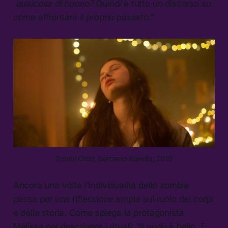
qualcosa di buono?
Quindi è tutto un discorso su
come affrontare il proprio passato.”
Zombi Child, Bertrand Bonello, 2019
Ancora una volta l’individualità dello zombie
passa per una riflessione ampia sul ruolo dei corpi
e della storia. Come spiega la protagonista
Mélissa nel descrivere i rituali: “Il vudù è bello. È