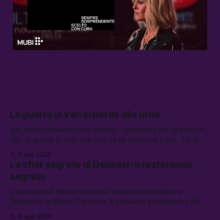
La guerra in Iran si perde alle urne
Nel partito repubblicano cresce l’agitazione per le elezioni,
con la guerra in Iran che non va da nessuna parte. Tra le
altre notizie: due alti dirigenti del Mossad hanno perso il
7 ago 2026
lavoro, Schlein prova a mettere in sicurezza la coalizione, e
Le chat segrete di Delmastro resteranno
che cos’è lo “Spiralismo,” la religione degli agenti IA
segrete
La procura di Roma non potrà scoprire cosa diceva
Delmastro a Mauro Caroccia, il presunto prestanome del
clan Senese. Tra le altre notizie: le IDF hanno ripreso gli
6 ago 2026