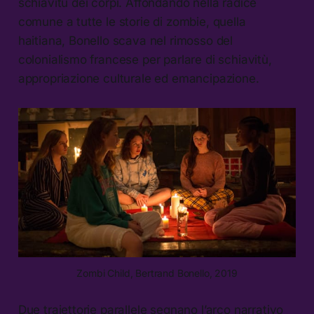
schiavitù dei corpi. Affondando nella radice
comune a tutte le storie di zombie, quella
haitiana, Bonello scava nel rimosso del
colonialismo francese per parlare di schiavitù,
appropriazione culturale ed emancipazione.
Zombi Child,
Bertrand Bonello, 2019
Due traiettorie parallele segnano l’arco narrativo