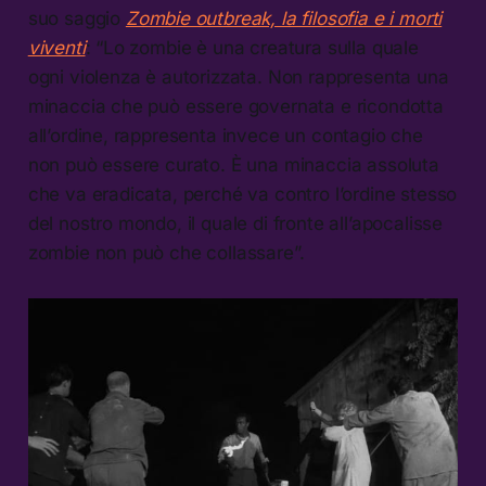
suo saggio
Zombie outbreak, la filosofia e i morti
viventi
: “Lo zombie è una creatura sulla quale
ogni violenza è autorizzata. Non rappresenta una
minaccia che può essere governata e ricondotta
all’ordine, rappresenta invece un contagio che
non può essere curato. È una minaccia assoluta
che va eradicata, perché va contro l’ordine stesso
del nostro mondo, il quale di fronte all’apocalisse
zombie non può che collassare”.