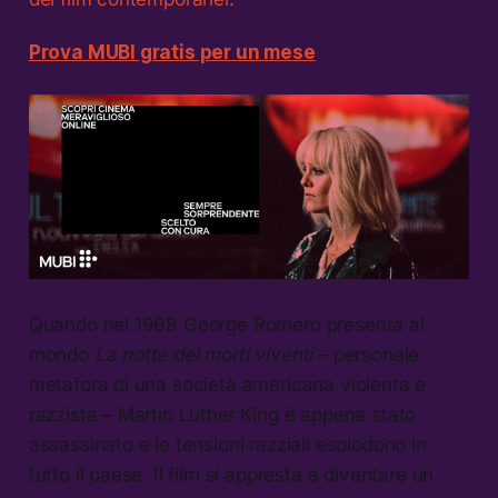
Prova MUBI gratis per un mese
Quando nel 1968 George Romero presenta al
mondo
La notte dei morti viventi
– personale
metafora di una società americana violenta e
razzista – Martin Luther King è appena stato
assassinato e le tensioni razziali esplodono in
tutto il paese. Il film si appresta a diventare un