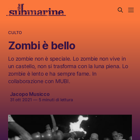
CULTO
Zombi è bello
Lo zombie non è speciale. Lo zombie non vive in
un castello, non si trasforma con la luna piena. Lo
zombie è lento e ha sempre fame. In
collaborazione con MUBI.
Jacopo Musicco
31 ott 2021
—
5 minuti di lettura