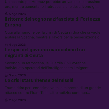
Un accordo per Hormuz potrebbe arrivare nelle prossime
ore, mentre aumentano i retroscena che descrivono gli
Stati Uniti come disarmati. Tra le altre notizie: le storie di
5 ago 2026
chi aspetta i dispersi di Ceuta, il boom dei carburanti
Il ritorno del sogno nazifascista di Fortezza
diluiti, e quanti attivisti anti data center sono stati arrestati
Europa
Oggi alla riunione per la crisi di Ceuta si dirà che si vuole
aiutare la Spagna, mentre si lavora per la persecuzione dei
migranti. Tra le altre notizie: l’esplosione di aborti
4 ago 2026
spontanei a Gaza, un giovane di 19 anni è morto sotto il
Le spie del governo marocchino tra i
sole per raccogliere pomodori, e cosa dice l’AI Act europeo
migranti di Ceuta
Secondo un retroscena, la Guardia Civil avrebbe
individuato operatori dell’intelligence tra i migranti
coinvolti nell’incidente di Ceuta. Tra le altre notizie: le IDF
3 ago 2026
hanno ucciso 19 persone a Gaza; le tensioni nel campo
La crisi statunitense dei missili
largo sugli armamenti per l’Ucraina; e quanto costa una
Xbox adesso?
Trump ritira per l’ennesima volta la minaccia di un grande
attacco contro l’Iran. Tra le altre notizie: continua
l’aggressione della Spagna da parte degli stati europei, il
2 ago 2026
piano della maggioranza per blindare le chat di Delmastro,
e quando costa leggere per primi i tweet di Trump