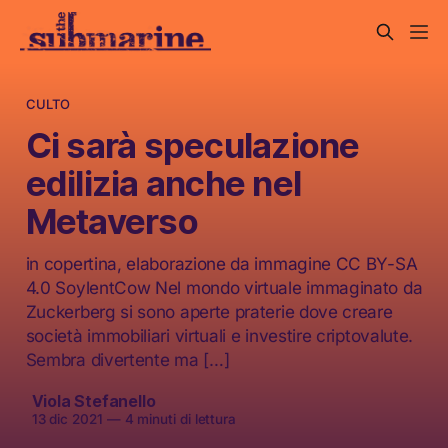
CULTO
Ci sarà speculazione
edilizia anche nel
Metaverso
in copertina, elaborazione da immagine CC BY-SA
4.0 SoylentCow Nel mondo virtuale immaginato da
Zuckerberg si sono aperte praterie dove creare
società immobiliari virtuali e investire criptovalute.
Sembra divertente ma […]
Viola Stefanello
13 dic 2021
—
4 minuti di lettura