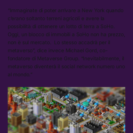
“Immaginate di poter arrivare a New York quando
c’erano soltanto terreni agricoli e avere la
possibilità di ottenere un lotto di terra a SoHo.
Oggi, un blocco di immobili a SoHo non ha prezzo,
non è sul mercato. Lo stesso accadrà per il
metaverso”, dice invece Michael Gord, co-
fondatore di Metaverse Group. “Inevitabilmente, il
metaverso diventerà il social network numero uno
al mondo.”