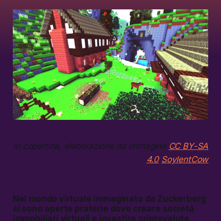
in copertina, elaborazione da immagine
CC BY-SA
4.0
SoylentCow
Nel mondo virtuale immaginato da Zuckerberg
si sono aperte praterie dove creare società
immobiliari virtuali e investire criptovalute.