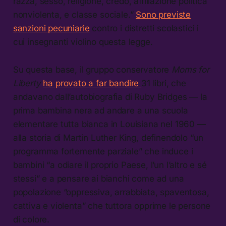
razza, sesso, religione, credo, affiliazione politica
nonviolenta, e classe sociale.”
Sono previste
sanzioni pecuniarie
contro i distretti scolastici i
cui insegnanti violino questa legge.
Su questa base, il gruppo conservatore
Moms for
Liberty
ha provato a far bandire
31 libri, che
andavano dall’autobiografia di Ruby Bridges — la
prima bambina nera ad andare a una scuola
elementare tutta bianca in Louisiana nel 1960 —
alla storia di Martin Luther King, definendolo “un
programma fortemente parziale” che induce i
bambini “a odiare il proprio Paese, l’un l’altro e sé
stessi” e a pensare ai bianchi come ad una
popolazione “oppressiva, arrabbiata, spaventosa,
cattiva e violenta” che tuttora opprime le persone
di colore.