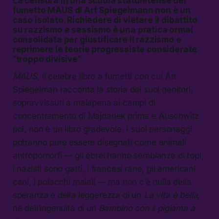
La censura in una scuola statunitense del
fumetto
MAUS
di Art Spiegelmann non è un
caso isolato. Richiedere di vietare il dibattito
su razzismo e sessismo è una pratica ormai
consolidata per giustificare il razzismo e
reprimere le teorie progressiste considerate
“troppo divisive”
MAUS
, il celebre libro a fumetti con cui Art
Spiegelman racconta la storia dei suoi genitori,
sopravvissuti a malapena ai campi di
concentramento di Majdanek prima e Auschwitz
poi, non è un libro gradevole. I suoi personaggi
potranno pure essere disegnati come animali
antropomorfi — gli ebrei hanno sembianze di topi,
i nazisti sono gatti, i francesi rane, gli americani
cani, i polacchi maiali — ma non c’è nulla della
speranza e della leggerezza di un
La vita è bella,
né dell’ingenuità di un
Bambino con il pigiama a