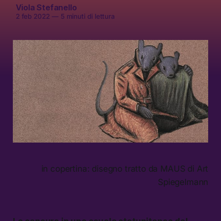
Viola Stefanello
2 feb 2022
—
5 minuti di lettura
in copertina: disegno tratto da MAUS di Art
Spiegelmann