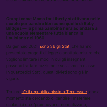
Gruppi come
Moms for Liberty
si attivano nelle
scuole per bandire libri come quello di Ruby
Bridges — la prima bambina nera ad andare a
una scuola elementare tutta bianca in
Louisiana nel 1960
Da gennaio 2021,
sono 36 gli Stati
che hanno
presentato progetti di legge o adottato misure che
vogliono limitare i modi in cui gli insegnanti
possono trattare razzismo e sessismo in classe.
In quattordici Stati, questi divieti sono già in
vigore.
Tra loro
c’è il repubblicanissimo Tennessee
, che al
momento sta cercando di bandire i materiale
scolastici che “promuovono, normalizzano,