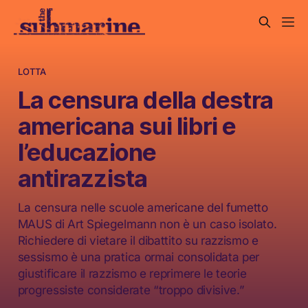
LOTTA
La censura della destra
americana sui libri e
l’educazione
antirazzista
La censura nelle scuole americane del fumetto
MAUS di Art Spiegelmann non è un caso isolato.
Richiedere di vietare il dibattito su razzismo e
sessismo è una pratica ormai consolidata per
giustificare il razzismo e reprimere le teorie
progressiste considerate “troppo divisive.”