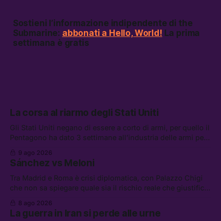
Sostieni l’informazione indipendente di the
Submarine:
abbonati a Hello, World!
La prima
settimana è gratis
La corsa al riarmo degli Stati Uniti
Gli Stati Uniti negano di essere a corto di armi, per quello il
Pentagono ha dato 3 settimane all’industria delle armi per
presentare piani di riarmo. Tra le altre notizie: il PAM
9 ago 2026
continuerà ad usare i servizi di Palantir, la protesta contro
Sánchez vs Meloni
La Russa, e la centrale elettrica di Amazon in Texas
Tra Madrid e Roma è crisi diplomatica, con Palazzo Chigi
che non sa spiegare quale sia il rischio reale che giustifica
la sospensione di Schengen. Tra le altre notizie: l’accordo
8 ago 2026
di difesa tra Arabia Saudita, Pakistan e Turchia, la crisi del
La guerra in Iran si perde alle urne
carburante irregolare, e un altro caso di IA ribelle