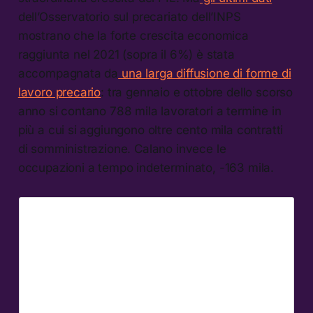
dell’Osservatorio sul precariato dell’INPS
mostrano che la forte crescita economica
raggiunta nel 2021 (sopra il 6%) è stata
accompagnata da
una larga diffusione di forme di
lavoro precario
: tra gennaio e ottobre dello scorso
anno si contano 788 mila lavoratori a termine in
più a cui si aggiungono oltre cento mila contratti
di somministrazione. Calano invece le
occupazioni a tempo indeterminato, -163 mila.