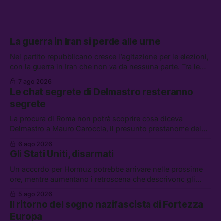
La guerra in Iran si perde alle urne
Nel partito repubblicano cresce l’agitazione per le elezioni,
con la guerra in Iran che non va da nessuna parte. Tra le
altre notizie: due alti dirigenti del Mossad hanno perso il
7 ago 2026
lavoro, Schlein prova a mettere in sicurezza la coalizione, e
Le chat segrete di Delmastro resteranno
che cos’è lo “Spiralismo,” la religione degli agenti IA
segrete
La procura di Roma non potrà scoprire cosa diceva
Delmastro a Mauro Caroccia, il presunto prestanome del
clan Senese. Tra le altre notizie: le IDF hanno ripreso gli
6 ago 2026
attacchi in Libano, il governo chiederà 36 miliardi di
Gli Stati Uniti, disarmati
flessibilità in armi e energia, e Grokipedia è già stata
abbandonata
Un accordo per Hormuz potrebbe arrivare nelle prossime
ore, mentre aumentano i retroscena che descrivono gli
Stati Uniti come disarmati. Tra le altre notizie: le storie di
5 ago 2026
chi aspetta i dispersi di Ceuta, il boom dei carburanti
Il ritorno del sogno nazifascista di Fortezza
diluiti, e quanti attivisti anti data center sono stati arrestati
Europa