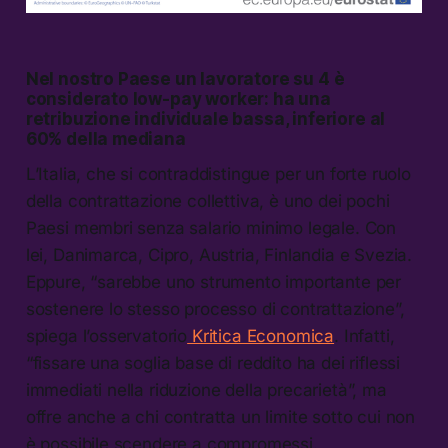
Nel nostro Paese un lavoratore su 4 è
considerato low-pay worker: ha una
retribuzione individuale bassa, inferiore al
60% della mediana
L’Italia, che si contraddistingue per un forte ruolo
della contrattazione collettiva, è uno dei pochi
Paesi membri senza salario minimo legale. Con
lei, Danimarca, Cipro, Austria, Finlandia e Svezia.
Eppure, “sarebbe uno strumento importante per
sostenere lo stesso processo di contrattazione”,
spiega l’osservatorio
Kritica Economica
. Infatti,
“fissare una soglia base di reddito ha dei riflessi
immediati nella riduzione della precarietà”, ma
offre anche a chi contratta un limite sotto cui non
è possibile scendere a compromessi.