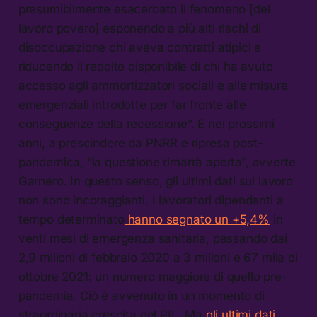
presumibilmente esacerbato il fenomeno [del
lavoro povero] esponendo a più alti rischi di
disoccupazione chi aveva contratti atipici e
riducendo il reddito disponibile di chi ha avuto
accesso agli ammortizzatori sociali e alle misure
emergenziali introdotte per far fronte alle
conseguenze della recessione”. E nei prossimi
anni, a prescindere da PNRR e ripresa post-
pandemica, “la questione rimarrà aperta”, avverte
Garnero. In questo senso, gli ultimi dati sul lavoro
non sono incoraggianti. I lavoratori dipendenti a
tempo determinato
hanno segnato un +5,4%
in
venti mesi di emergenza sanitaria, passando dai
2,9 milioni di febbraio 2020 a 3 milioni e 67 mila di
ottobre 2021: un numero maggiore di quello pre-
pandemia. Ciò è avvenuto in un momento di
straordinaria crescita del PIL. Ma
gli ultimi dati