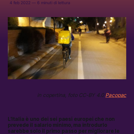
4 feb 2022
—
6 minuti di lettura
in copertina, foto CC-BY 4.0
Pacopac
L’Italia è uno dei sei paesi europei che non
prevede il salario minimo, ma introdurlo
sarebbe solo il primo passo per migliorare le