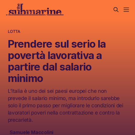
LOTTA
Prendere sul serio la
povertà lavorativa a
partire dal salario
minimo
L’Italia è uno dei sei paesi europei che non
prevede il salario minimo, ma introdurlo sarebbe
solo il primo passo per migliorare le condizioni dei
lavoratori poveri nella contrattazione e contro la
precarietà.
Samuele Maccolini