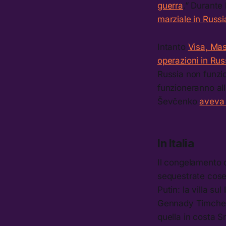
guerra
.” Durante
marziale in Russi
Intanto
Visa, Ma
operazioni in Rus
Russia non funzio
funzioneranno all
Ševčenko
aveva 
In Italia
Il congelamento d
sequestrate cose 
Putin: la villa s
Gennady Timchenk
quella in costa S