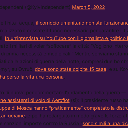
ndependent (@KyivIndependent)
March 5, 2022
è finita l’acqua,
il corridoio umanitario non sta funzionan
alizzato il cessate il fuoco necessario per garantire il tr
li.
In un’intervista su YouTube con il giornalista e politic
o i militari di voler “soffocare” la città: “Vogliono inter
 di prima necessità e medicinali.” Mentre scriviamo stan
liati dalle azioni di guerra della notte, compresi due bom
tomyr, su Ovruč,
dove sono state colpite 15 case
, e su Ko
a perso la vita una persona
.
uto di nuovo per commentare l’andamento della guerra —
ne assistenti di volo di Aeroflot
(sì): il presidente russo h
ruppe di Mosca hanno “praticamente” completato la distru
itari ucraine
, e poi ha redarguito in modo grave le forze at
e sanzioni imposte contro la Russia “
sono simili a una di