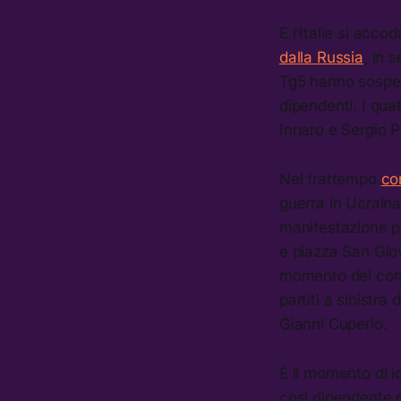
E l’Italia si acco
dalla Russia
, in 
Tg5 hanno sospeso
dipendenti. I quat
Innaro e Sergio P
Nel frattempo
co
guerra in Ucraina 
manifestazione pe
e piazza San Giov
momento del corag
partiti a sinist
Gianni Cuperlo.
È il momento di i
così dipendente d