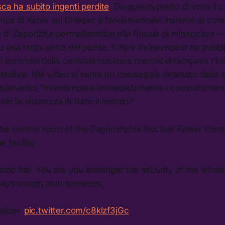
sca ha subito ingenti perdite
. Da questo punto di vista il c
trica di Kaniv sul Dnieper è fondamentale: insieme al contr
e di Zaporižžja permetterebbe alla Russia di minacciare
su una larga parte del paese. Il
Kyiv Independent
ha pubbl
di controllo della centrale nucleare mentre divampava l’in
trative. Nel video si sente un messaggio diramato dalla s
abilimento: “Interrompete immediatamente i combattimenti
olo la sicurezza di tutto il mondo.”
the control room of the Zaporizhzhia Nuclear Power Plant
e facility.
top fire. You are you endanger the security of the whole
says trough loud speakers.
oatom.
pic.twitter.com/c8klzf3jGc