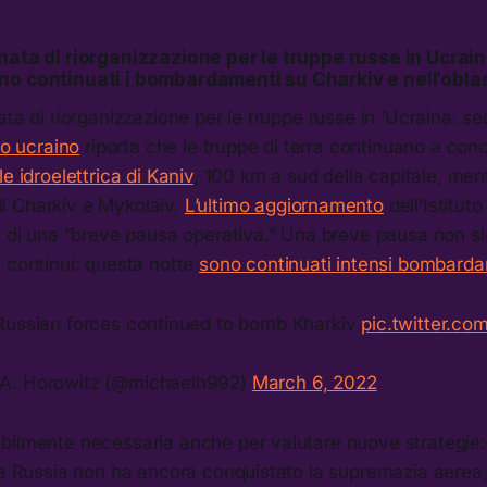
nata di riorganizzazione per le truppe russe in Ucrain
no continuati i bombardamenti su Charkiv e nell’obla
ata di riorganizzazione per le truppe russe in ’Ucraina: 
to ucraino
riporta che le truppe di terra continuano a conc
e idroelettrica di Kaniv
, 100 km a sud della capitale, men
 Charkiv e Mykolaïv.
L’ultimo aggiornamento
dell’Istituto
a di una “breve pausa operativa.” Una breve pausa non si
 continui: questa notte
sono continuati intensi bombarda
 Russian forces continued to bomb Kharkiv
pic.twitter.c
 A. Horowitz (@michaelh992)
March 6, 2022
bilmente necessaria anche per valutare nuove strategie:
 la Russia non ha ancora conquistato la supremazia aerea