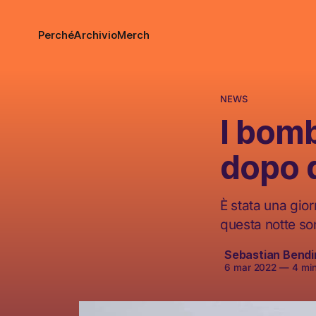
Perché
Archivio
Merch
NEWS
I bom
dopo d
È stata una gior
questa notte so
Sebastian Bendin
6 mar 2022
—
4 minu