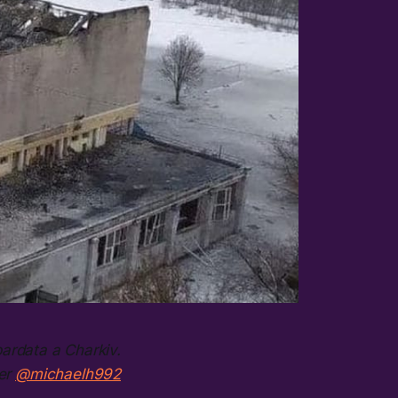
ardata a Charkiv.
ter
@michaelh992