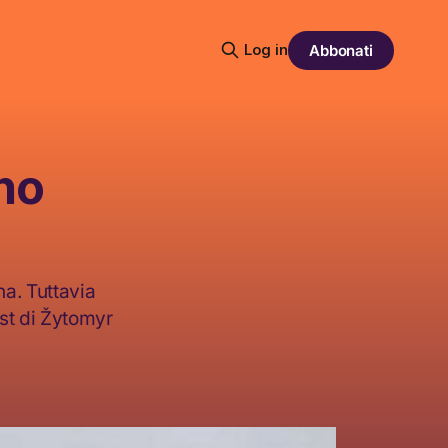
Log in
Abbonati
no
na. Tuttavia
st di Žytomyr