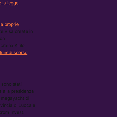
 la legge
e proprie
te Visa create in
non
craina Kirilo
lunedì scorso
.
ri sono stati
e alla presidenza
 i megayacht di
vincia di Lucca e
prom Invest.