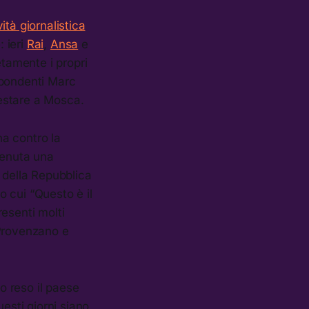
ità giornalistica
: ieri
Rai
,
Ansa
e
etamente i propri
ispondenti Marc
restare a Mosca.
na contro la
 tenuta una
 della Repubblica
 cui “Questo è il
esenti molti
 Provenzano e
no reso il paese
esti giorni siano