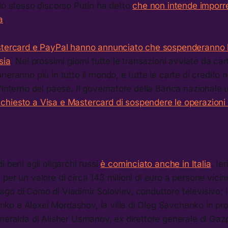
 lo stesso discorso Putin ha detto
che non intende imporre
a
.
stercard e PayPal hanno annunciato che sospenderanno l
sia
. Nei prossimi giorni tutte le transazioni avviate da car
neranno più in tutto il mondo, e tutte le carte di credito 
’interno del paese. Il governatore della Banca nazionale u
chiesto a Visa e Mastercard di sospendere le operazioni 
i beni agli oligarchi russi
è cominciato anche in Italia
. Ie
per un valore di circa 143 milioni di euro a persone vicin
ul lago di Como di Vladimir Soloviev, conduttore televisivo;
o e Alexei Mordashov, la villa di Oleg Savchenko in pro
meralda di Alisher Usmanov, ex direttore generale di Gaz