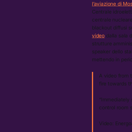
l’aviazione di Mo
Centrale idroelet
centrale nuclear
blackout diffusi 
video
dalla sala 
strutture amminis
speaker dello st
mettendo in peric
A video from 
fire towards th
“Immediately s
control room 
Video: Energ