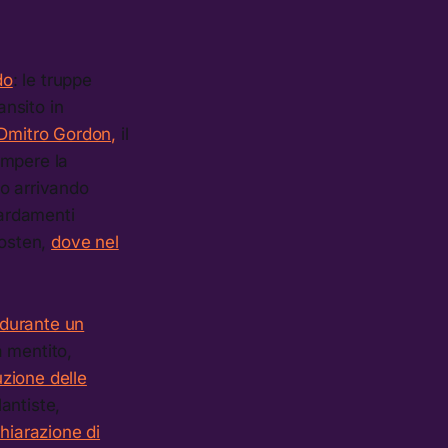
do
: le truppe
ansito in
o Dmitro Gordon,
il
rompere la
no arrivando
bardamenti
rosten,
dove nel
durante un
a mentito,
zione delle
lantiste,
chiarazione di