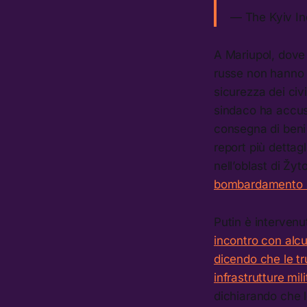
— The Kyiv I
A Mariupol, dove 
russe non hanno re
sicurezza dei civi
sindaco ha accusat
consegna di beni
report più dettag
nell’oblast di Žy
bombardamento h
Putin è interven
incontro con alcu
dicendo che le t
infrastrutture mil
dichiarando che l