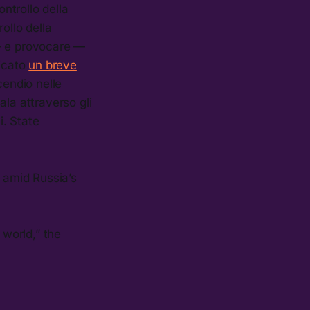
ontrollo della
ollo della
 — e provocare —
icato
un breve
cendio nelle
ala attraverso gli
. State
 amid Russia’s
 world,” the