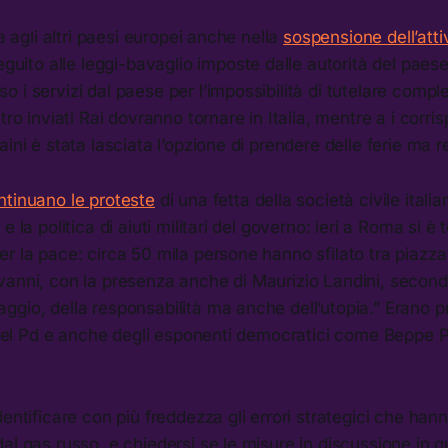
da agli altri paesi europei anche nella
sospensione dell’attiv
seguito alle leggi-bavaglio imposte dalle autorità del paese
 i servizi dal paese per l’impossibilità di tutelare compl
tro inviati Rai dovranno tornare in Italia, mentre a i corr
aini è stata lasciata l’opzione di prendere delle ferie ma 
ntinuano le proteste
di una fetta della società civile italia
e la politica di aiuti militari del governo: ieri a Roma si è
r la pace: circa 50 mila persone hanno sfilato tra piazza
anni, con la presenza anche di Maurizio Landini, secondo
gio, della responsabilità ma anche dell’utopia.” Erano pr
ra del Pd e anche degli esponenti democratici come Beppe
dentificare con più freddezza gli errori strategici che han
al gas russo, e chiedersi se le misure in discussione in qu