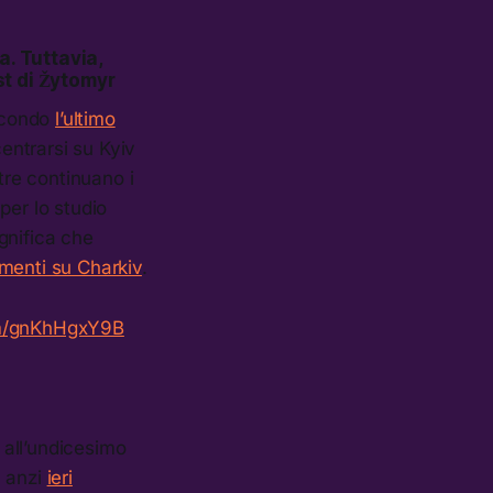
a. Tuttavia,
st di Žytomyr
secondo
l’ultimo
entrarsi su Kyiv
tre continuano i
 per lo studio
gnifica che
menti su Charkiv
.
om/gnKhHgxY9B
 all’undicesimo
, anzi
ieri