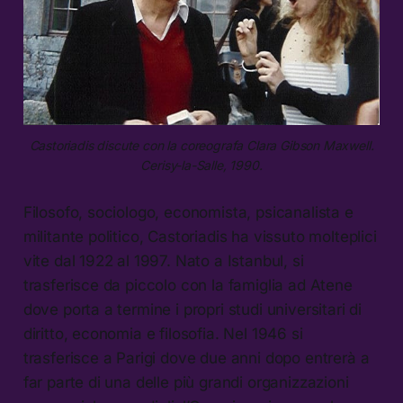
Castoriadis discute con la coreografa Clara Gibson Maxwell.
Cerisy-la-Salle, 1990.
Filosofo, sociologo, economista, psicanalista e
militante politico, Castoriadis ha vissuto molteplici
vite dal 1922 al 1997. Nato a Istanbul, si
trasferisce da piccolo con la famiglia ad Atene
dove porta a termine i propri studi universitari di
diritto, economia e filosofia. Nel 1946 si
trasferisce a Parigi dove due anni dopo entrerà a
far parte di una delle più grandi organizzazioni