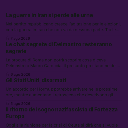
La guerra in Iran si perde alle urne
Nel partito repubblicano cresce l’agitazione per le elezioni,
con la guerra in Iran che non va da nessuna parte. Tra le
altre notizie: due alti dirigenti del Mossad hanno perso il
7 ago 2026
lavoro, Schlein prova a mettere in sicurezza la coalizione, e
Le chat segrete di Delmastro resteranno
che cos’è lo “Spiralismo,” la religione degli agenti IA
segrete
La procura di Roma non potrà scoprire cosa diceva
Delmastro a Mauro Caroccia, il presunto prestanome del
clan Senese. Tra le altre notizie: le IDF hanno ripreso gli
6 ago 2026
attacchi in Libano, il governo chiederà 36 miliardi di
Gli Stati Uniti, disarmati
flessibilità in armi e energia, e Grokipedia è già stata
abbandonata
Un accordo per Hormuz potrebbe arrivare nelle prossime
ore, mentre aumentano i retroscena che descrivono gli
Stati Uniti come disarmati. Tra le altre notizie: le storie di
5 ago 2026
chi aspetta i dispersi di Ceuta, il boom dei carburanti
Il ritorno del sogno nazifascista di Fortezza
diluiti, e quanti attivisti anti data center sono stati arrestati
Europa
Oggi alla riunione per la crisi di Ceuta si dirà che si vuole