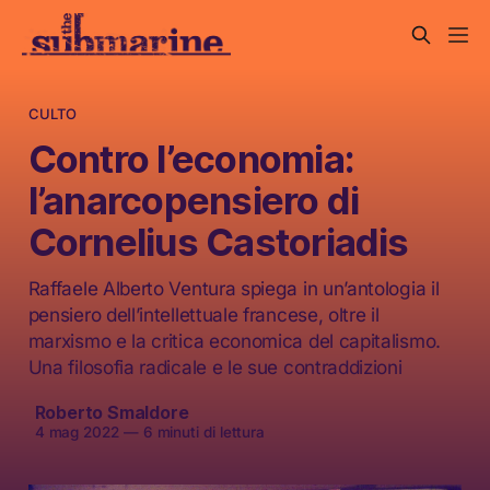
CULTO
Contro l’economia:
l’anarcopensiero di
Cornelius Castoriadis
Raffaele Alberto Ventura spiega in un’antologia il
pensiero dell’intellettuale francese, oltre il
marxismo e la critica economica del capitalismo.
Una filosofia radicale e le sue contraddizioni
Roberto Smaldore
4 mag 2022
—
6 minuti di lettura