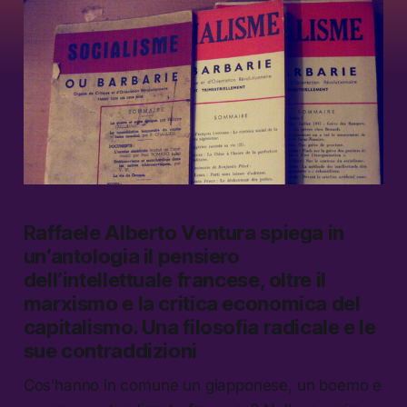
Raffaele Alberto Ventura spiega in
un’antologia il pensiero
dell’intellettuale francese, oltre il
marxismo e la critica economica del
capitalismo. Una filosofia radicale e le
sue contraddizioni
Cos’hanno in comune un giapponese, un boemo e