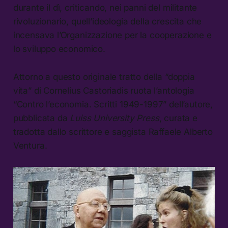
durante il dì, criticando, nei panni del militante
rivoluzionario, quell’ideologia della crescita che
incensava l’Organizzazione per la cooperazione e
lo sviluppo economico.
Attorno a questo originale tratto della “doppia
vita” di Cornelius Castoriadis ruota l’antologia
“Contro l’economia. Scritti 1949-1997” dell’autore,
pubblicata da
Luiss University Press
, curata e
tradotta dallo scrittore e saggista Raffaele Alberto
Ventura.