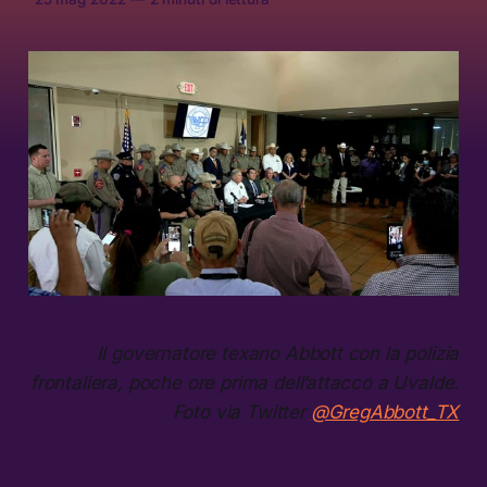
Il governatore texano Abbott con la polizia
frontaliera, poche ore prima dell’attacco a Uvalde.
Foto via Twitter
@GregAbbott_TX