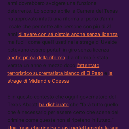
armi dovrebbero svolgere una funzione
deterrente. Lo scorso aprile la Camera del Texas
ha approvato infatti una riforma al porto d’armi
locale che permette alle persone con più di 21
anni
di avere con sé pistole anche senza licenza
,
ma fucili come quelli usati nella strage di Uvalde
potevano essere portati in giro senza licenza
anche prima della riforma
. La riforma è stata
varata un anno e mezzo dopo
l’attentato
terroristico suprematista bianco di El Paso
e
la
strage di Midland e Odessa
.
È in questo contesto che oggi il governatore del
Texas Abbott
ha dichiarato
che “farà tutto quello
che è necessario per essere certo che scene del
crimine come questa non si ripetano in futuro.”
Una frase che ricalca quasi perfettamente la sua