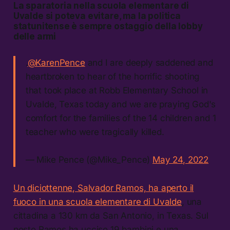
La sparatoria nella scuola elementare di
Uvalde si poteva evitare, ma la politica
statunitense è sempre ostaggio della lobby
delle armi
.
@KarenPence
and I are deeply saddened and
heartbroken to hear of the horrific shooting
that took place at Robb Elementary School in
Uvalde, Texas today and we are praying God's
comfort for the families of the 14 children and 1
teacher who were tragically killed.
— Mike Pence (@Mike_Pence)
May 24, 2022
Un diciottenne, Salvador Ramos, ha aperto il
fuoco in una scuola elementare di Uvalde
, una
cittadina a 130 km da San Antonio, in Texas. Sul
posto Ramos ha ucciso 19 bambini e una