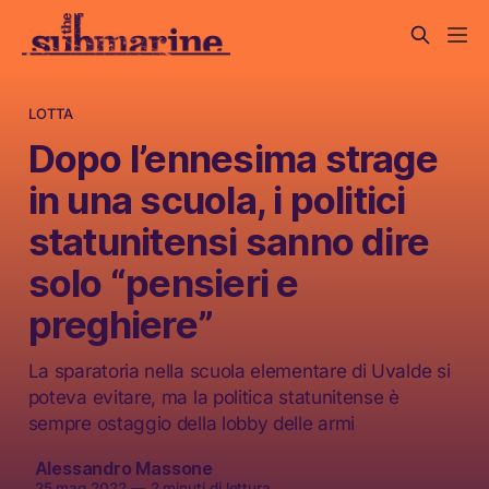
LOTTA
Dopo l’ennesima strage
in una scuola, i politici
statunitensi sanno dire
solo “pensieri e
preghiere”
La sparatoria nella scuola elementare di Uvalde si
poteva evitare, ma la politica statunitense è
sempre ostaggio della lobby delle armi
Alessandro Massone
25 mag 2022
—
2 minuti di lettura