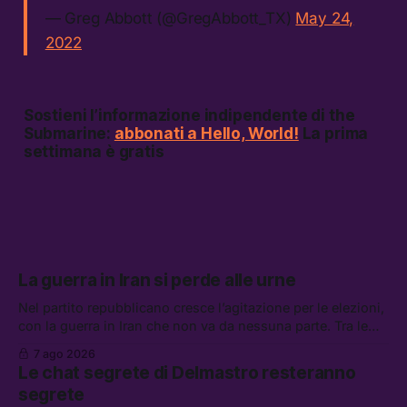
— Greg Abbott (@GregAbbott_TX)
May 24,
2022
Sostieni l’informazione indipendente di the
Submarine:
abbonati a Hello, World!
La prima
settimana è gratis
La guerra in Iran si perde alle urne
Nel partito repubblicano cresce l’agitazione per le elezioni,
con la guerra in Iran che non va da nessuna parte. Tra le
altre notizie: due alti dirigenti del Mossad hanno perso il
7 ago 2026
lavoro, Schlein prova a mettere in sicurezza la coalizione, e
Le chat segrete di Delmastro resteranno
che cos’è lo “Spiralismo,” la religione degli agenti IA
segrete