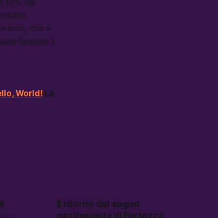
il 13% del
indotto.
governo, che a
ale finanzia il
llo, World!
La
i
Il ritorno del sogno
nazifascista di Fortezza