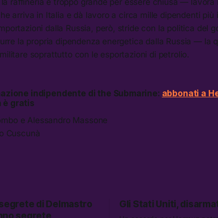
E la raffineria è troppo grande per essere chiusa — lavora 
he arriva in Italia e dà lavoro a circa mille dipendenti più 
mportazioni dalla Russia, però, stride con la politica del 
idurre la propria dipendenza energetica dalla Russia — la qu
ilitare soprattutto con le esportazioni di petrolio.
rmazione indipendente di the Submarine:
abbonati a He
 è gratis
ombo e Alessandro Massone
ico Cuscunà
 segrete di Delmastro
Gli Stati Uniti, disarmat
nno segrete