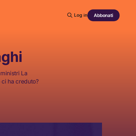
Log in
Abbonati
aghi
ministri La
 ci ha creduto?