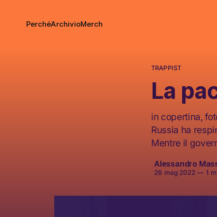
Perché
Archivio
Merch
TRAPPIST
La pa
in copertina, f
Russia ha respi
Mentre il gover
Alessandro Mas
26 mag 2022
—
1 mi