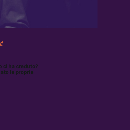
ri
o ci ha creduto?
cato le proprie