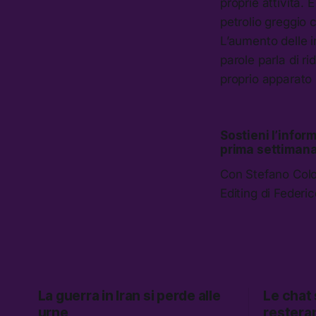
proprie attività. 
petrolio greggio c
L’aumento delle i
parole parla di r
proprio apparato m
Sostieni l’info
prima settimana
Con Stefano Col
Editing di Feder
La guerra in Iran si perde alle
Le chat
urne
restera