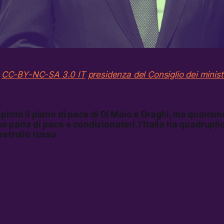
o
CC-BY-NC-SA 3.0 IT
presidenza del Consiglio dei minist
pinto il piano di pace di Di Maio e Draghi, ma qualcun
o parla di pace e condizionatori, l’Italia ha quadrupli
petrolio russo