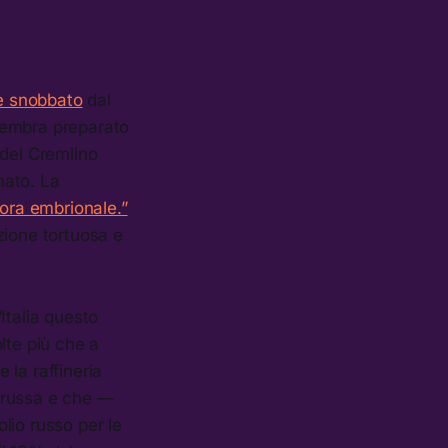
e snobbato
dal
sembra preparato
e del Cremlino
nato. La
ora embrionale.”
zione tortuosa e
Italia questo
lte più che a
la raffineria
a russa e che —
lio russo per le