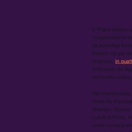
Il “Piano italian
vicepresidente d
da politologi loca
Peskov ha poi st
proposta,
in quat
Anticipato da
Rep
non molto chiara
Nel mondo reale, 
mese ha importat
febbraio. Questo 
Lukoil di Priolo,
come conseguenza 