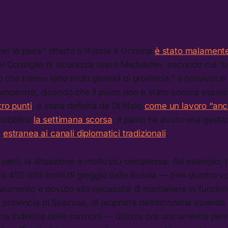
o per la pace” offerto a Russia e Ucraina
è stato malament
el Consiglio di sicurezza russo Medvedev, secondo cui “
li che hanno letto molti giornali di provincia.” Il portavoc
emperato, dicendo che il piano non è stato ancora esami
tro punti
, è stata definita da Di Maio
come un lavoro “anc
ubblica
la settimana scorsa
, il piano ha avuto una gesta
,
estranea ai canali diplomatici tradizionali
.
però, la situazione è molto più complessa. Ad esempio, l’
o 450 mila barili di greggio dalla Russia — ben
quattro
vo
aumento è dovuto alla necessità di mantenere in funzione 
 in provincia di Siracusa, di proprietà dell’omonima aziend
indiretta delle sanzioni — utilizza ora unicamente petro