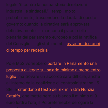
legale “è contro la nostra storia di relazioni
industriali e sindacali.” I tempi, molto
probabilmente, trascendono la durata di questo
governo: quando la direttiva sarà approvata
definitivamente — mancano il placet della
plenaria del parlamento europeo e poi la ratifica
del Consiglio — gli stati membri
avranno due anni
di tempo per recepirla
.
Pd e M5S vorrebbero
portare in Parlamento una
proposta di legge sul salario minimo almeno entro
luglio
, ma trovare un accordo sarà difficile, anche
all’interno della coalizione di centrosinistra: se i 5
Stelle
difendono il testo dell’ex ministra Nunzia
Catalfo
, che mette nero su bianco il minimo di 9
euro lordi all’ora, il Pd preferirebbe derogare la