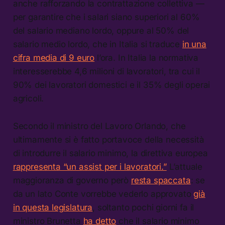
anche rafforzando la contrattazione collettiva —
per garantire che i salari siano superiori al 60%
del salario mediano lordo, oppure al 50% del
salario medio lordo, che in Italia si traduce
in una
cifra media di 9 euro
l’ora. In Italia la normativa
interesserebbe 4,6 milioni di lavoratori, tra cui il
90% dei lavoratori domestici e il 35% degli operai
agricoli.
Secondo il ministro del Lavoro Orlando, che
ultimamente si è fatto portavoce della necessità
di introdurre il salario minimo, la direttiva europea
rappresenta “un assist per i lavoratori.”
L’attuale
maggioranza di governo però
resta spaccata
: se
da un lato Conte vorrebbe vederlo approvato
già
in questa legislatura
, soltanto pochi giorni fa il
ministro Brunetta
ha detto
che il salario minimo