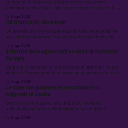
La procura di Roma non potrà scoprire cosa diceva
Delmastro a Mauro Caroccia, il presunto prestanome del
clan Senese. Tra le altre notizie: le IDF hanno ripreso gli
6 ago 2026
attacchi in Libano, il governo chiederà 36 miliardi di
Gli Stati Uniti, disarmati
flessibilità in armi e energia, e Grokipedia è già stata
abbandonata
Un accordo per Hormuz potrebbe arrivare nelle prossime
ore, mentre aumentano i retroscena che descrivono gli
Stati Uniti come disarmati. Tra le altre notizie: le storie di
5 ago 2026
chi aspetta i dispersi di Ceuta, il boom dei carburanti
Il ritorno del sogno nazifascista di Fortezza
diluiti, e quanti attivisti anti data center sono stati arrestati
Europa
Oggi alla riunione per la crisi di Ceuta si dirà che si vuole
aiutare la Spagna, mentre si lavora per la persecuzione dei
migranti. Tra le altre notizie: l’esplosione di aborti
4 ago 2026
spontanei a Gaza, un giovane di 19 anni è morto sotto il
Le spie del governo marocchino tra i
sole per raccogliere pomodori, e cosa dice l’AI Act europeo
migranti di Ceuta
Secondo un retroscena, la Guardia Civil avrebbe
individuato operatori dell’intelligence tra i migranti
coinvolti nell’incidente di Ceuta. Tra le altre notizie: le IDF
3 ago 2026
hanno ucciso 19 persone a Gaza; le tensioni nel campo
largo sugli armamenti per l’Ucraina; e quanto costa una