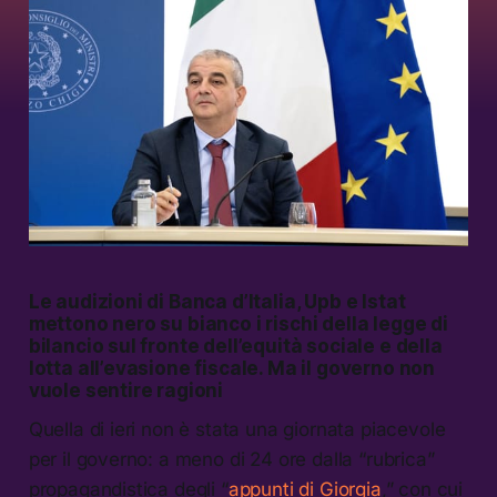
Le audizioni di Banca d’Italia, Upb e Istat
mettono nero su bianco i rischi della legge di
bilancio sul fronte dell’equità sociale e della
lotta all’evasione fiscale. Ma il governo non
vuole sentire ragioni
Quella di ieri non è stata una giornata piacevole
per il governo: a meno di 24 ore dalla “rubrica”
propagandistica degli “
appunti di Giorgia
,” con cui