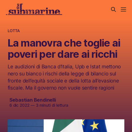
LOTTA
La manovra che toglie ai
poveri per dare ai ricchi
Le audizioni di Banca d’Italia, Upb e Istat mettono
nero su bianco i rischi della legge di bilancio sul
fronte dell’equità sociale e della lotta all’evasione
fiscale. Ma il governo non vuole sentire ragioni
Sebastian Bendinelli
6 dic 2022
—
3 minuti di lettura