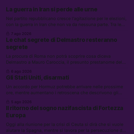
La guerra in Iran si perde alle urne
Nel partito repubblicano cresce l’agitazione per le elezioni,
con la guerra in Iran che non va da nessuna parte. Tra le
altre notizie: due alti dirigenti del Mossad hanno perso il
7 ago 2026
lavoro, Schlein prova a mettere in sicurezza la coalizione, e
Le chat segrete di Delmastro resteranno
che cos’è lo “Spiralismo,” la religione degli agenti IA
segrete
La procura di Roma non potrà scoprire cosa diceva
Delmastro a Mauro Caroccia, il presunto prestanome del
clan Senese. Tra le altre notizie: le IDF hanno ripreso gli
6 ago 2026
attacchi in Libano, il governo chiederà 36 miliardi di
Gli Stati Uniti, disarmati
flessibilità in armi e energia, e Grokipedia è già stata
abbandonata
Un accordo per Hormuz potrebbe arrivare nelle prossime
ore, mentre aumentano i retroscena che descrivono gli
Stati Uniti come disarmati. Tra le altre notizie: le storie di
5 ago 2026
chi aspetta i dispersi di Ceuta, il boom dei carburanti
Il ritorno del sogno nazifascista di Fortezza
diluiti, e quanti attivisti anti data center sono stati arrestati
Europa
Oggi alla riunione per la crisi di Ceuta si dirà che si vuole
aiutare la Spagna, mentre si lavora per la persecuzione dei