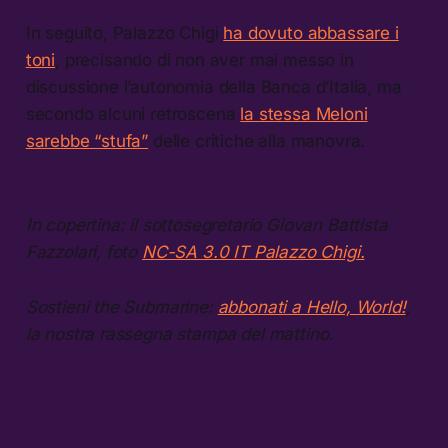
In seguito, Palazzo Chigi
ha dovuto abbassare i
toni
, precisando di non aver mai messo in
discussione l’autonomia della Banca d’Italia, ma
secondo alcuni retroscena
la stessa Meloni
sarebbe “stufa”
delle critiche alla manovra.
In copertina: il sottosegretario Giovan Battista
Fazzolari, foto
NC-SA 3.0 IT Palazzo Chigi.
Sostieni the Submarine:
abbonati a Hello, World!
,
la nostra rassegna stampa del mattino.