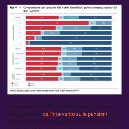
Il presidente dell’Istat ha sottolineato invece la
disuguaglianza
dell’intervento sulle pensioni
, che
“mostra una quota del beneficio più elevata per i