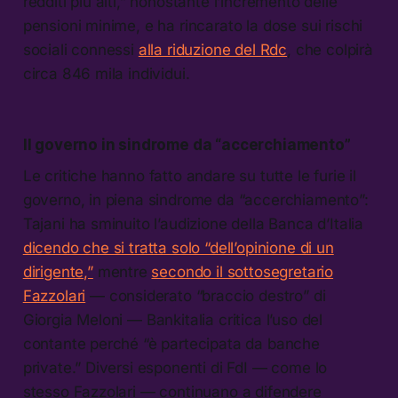
redditi più alti,” nonostante l’incremento delle
pensioni minime, e ha rincarato la dose sui rischi
sociali connessi
alla riduzione del Rdc
, che colpirà
circa 846 mila individui.
Il governo in sindrome da “accerchiamento”
Le critiche hanno fatto andare su tutte le furie il
governo, in piena sindrome da “accerchiamento”:
Tajani ha sminuito l’audizione della Banca d’Italia
dicendo che si tratta solo “dell’opinione di un
dirigente,”
mentre
secondo il sottosegretario
Fazzolari
— considerato “braccio destro” di
Giorgia Meloni — Bankitalia critica l’uso del
contante perché “è partecipata da banche
private.” Diversi esponenti di FdI — come lo
stesso Fazzolari — continuano a difendere