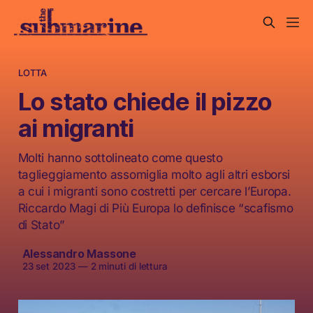
LOTTA
Lo stato chiede il pizzo
ai migranti
Molti hanno sottolineato come questo
taglieggiamento assomiglia molto agli altri esborsi
a cui i migranti sono costretti per cercare l’Europa.
Riccardo Magi di Più Europa lo definisce “scafismo
di Stato”
Alessandro Massone
23 set 2023
—
2 minuti di lettura