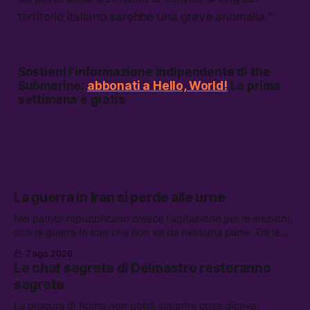
territorio italiano sarebbe una grave anomalia.”
Sostieni l’informazione indipendente di the
Submarine:
abbonati a Hello, World!
La prima
settimana è gratis
La guerra in Iran si perde alle urne
Nel partito repubblicano cresce l’agitazione per le elezioni,
con la guerra in Iran che non va da nessuna parte. Tra le
altre notizie: due alti dirigenti del Mossad hanno perso il
7 ago 2026
lavoro, Schlein prova a mettere in sicurezza la coalizione, e
Le chat segrete di Delmastro resteranno
che cos’è lo “Spiralismo,” la religione degli agenti IA
segrete
La procura di Roma non potrà scoprire cosa diceva