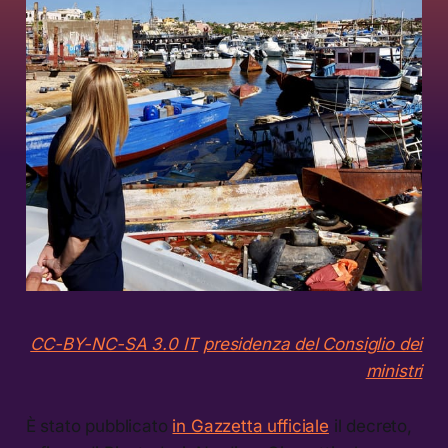
CC-BY-NC-SA 3.0 IT
presidenza del Consiglio dei
ministri
È stato pubblicato
in Gazzetta ufficiale
il decreto,