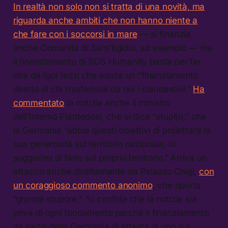
In realtà non solo non si tratta di una novità, ma
riguarda anche ambiti che non hanno niente a
che fare con i soccorsi in mare
— si finanzia
anche Comunità di Sant’Egidio, ad esempio — ma
il finanziamento di SOS Humanity basta per far
dire da Igor Iezzi che esiste un “finanziamento
diretto di chi trasferisce da noi i clandestini.”
Ha
commentato
la notizia anche il ministro
dell’Interno Piantedosi, che si dice “stupito,” che
la Germania “abbia questi obiettivi di proiettare la
sua generosità sul territorio nazionale, io
suggerirei di farlo sul proprio territorio.” Arriva un
attacco anche direttamente da Palazzo Chigi,
con
un coraggioso commento anonimo
, che riporta
“grande stupore,” “si confida che la notizia sia
priva di ogni fondamento perché il finanziamento
da parte della Germania di attività di ong sul