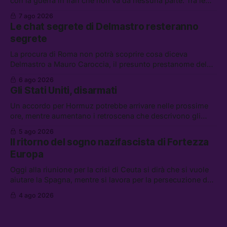
con la guerra in Iran che non va da nessuna parte. Tra le
altre notizie: due alti dirigenti del Mossad hanno perso il
7 ago 2026
lavoro, Schlein prova a mettere in sicurezza la coalizione, e
Le chat segrete di Delmastro resteranno
che cos’è lo “Spiralismo,” la religione degli agenti IA
segrete
La procura di Roma non potrà scoprire cosa diceva
Delmastro a Mauro Caroccia, il presunto prestanome del
clan Senese. Tra le altre notizie: le IDF hanno ripreso gli
6 ago 2026
attacchi in Libano, il governo chiederà 36 miliardi di
Gli Stati Uniti, disarmati
flessibilità in armi e energia, e Grokipedia è già stata
abbandonata
Un accordo per Hormuz potrebbe arrivare nelle prossime
ore, mentre aumentano i retroscena che descrivono gli
Stati Uniti come disarmati. Tra le altre notizie: le storie di
5 ago 2026
chi aspetta i dispersi di Ceuta, il boom dei carburanti
Il ritorno del sogno nazifascista di Fortezza
diluiti, e quanti attivisti anti data center sono stati arrestati
Europa
Oggi alla riunione per la crisi di Ceuta si dirà che si vuole
aiutare la Spagna, mentre si lavora per la persecuzione dei
migranti. Tra le altre notizie: l’esplosione di aborti
4 ago 2026
spontanei a Gaza, un giovane di 19 anni è morto sotto il
sole per raccogliere pomodori, e cosa dice l’AI Act europeo