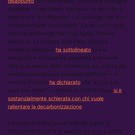
disappunto
: la ministra della Transizione ecologica
spagnola Teresa Ribera Rodríguez ha descritto il
testo come “insufficiente,” con passaggi che sono
“completamente inaccettabili.” Le ha fatto eco la
ministra dell’Energia francese Agnès Pannier-
Runacher. La ministra degli Esteri tedesca
Annalena Baerbock
ha sottolineato
che la
delegazione europea era preparata a rimanere
oltre la scadenza della conferenza. Le critiche più
morbide sono arrivate purtroppo dall’Italia — il
ministro Pichetto
ha dichiarato
che “si può e si
deve fare di più” — durante la COP28 l’Italia
si è
sostanzialmente schierata con chi vuole
rallentare la decarbonizzazione
.
L’arrocco di stati e grandi aziende legate ai
combustibili fossili si fa sempre più duro e anche