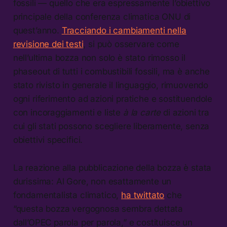
fossili — quello che era espressamente l’obiettivo
principale della conferenza climatica ONU di
quest’anno.
Tracciando i cambiamenti nella
revisione dei testi
, si può osservare come
nell’ultima bozza non solo è stato rimosso il
phaseout di tutti i combustibili fossili, ma è anche
stato rivisto in generale il linguaggio, rimuovendo
ogni riferimento ad azioni pratiche e sostituendole
con incoraggiamenti e liste
à la carte
di azioni tra
cui gli stati possono scegliere liberamente, senza
obiettivi specifici.
La reazione alla pubblicazione della bozza è stata
durissima: Al Gore, non esattamente un
fondamentalista climatico,
ha twittato
che
“questa bozza vergognosa sembra dettata
dall’OPEC parola per parola,” e costituisce un