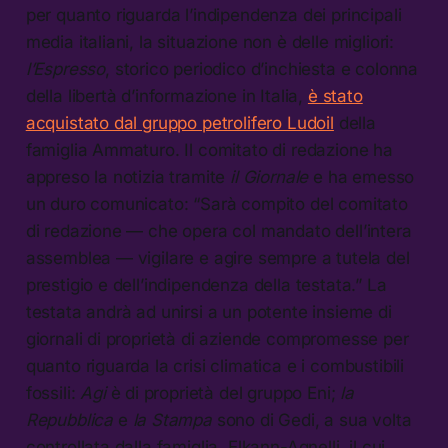
per quanto riguarda l’indipendenza dei principali
media italiani, la situazione non è delle migliori:
l’Espresso
, storico periodico d’inchiesta e colonna
della libertà d’informazione in Italia,
è stato
acquistato dal gruppo petrolifero Ludoil
della
famiglia Ammaturo. Il comitato di redazione ha
appreso la notizia tramite
il Giornale
e ha emesso
un duro comunicato: “Sarà compito del comitato
di redazione — che opera col mandato dell’intera
assemblea — vigilare e agire sempre a tutela del
prestigio e dell’indipendenza della testata.” La
testata andrà ad unirsi a un potente insieme di
giornali di proprietà di aziende compromesse per
quanto riguarda la crisi climatica e i combustibili
fossili:
Agi
è di proprietà del gruppo Eni;
la
Repubblica
e
la Stampa
sono di Gedi, a sua volta
controllata dalla famiglia Elkann-Agnelli, il cui