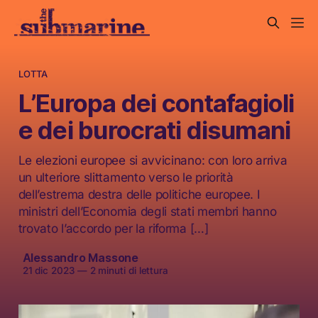
LOTTA
L’Europa dei contafagioli
e dei burocrati disumani
Le elezioni europee si avvicinano: con loro arriva
un ulteriore slittamento verso le priorità
dell’estrema destra delle politiche europee. I
ministri dell’Economia degli stati membri hanno
trovato l’accordo per la riforma […]
Alessandro Massone
21 dic 2023
—
2 minuti di lettura