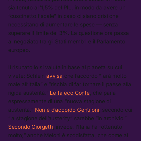
sia tenuto all’1,5% del PIL, in modo da avere un
“cuscinetto fiscale” in caso ci siano crisi che
necessitano di aumentare le spese — senza
superare il limite del 3%. La questione ora passa
al negoziato tra gli Stati membri e il Parlamento
europeo.
Il risultato lo si valuta in base al pianeta su cui
vivete: Schlein
avvisa
che l’accordo “farà molto
male all’Italia” e “rischia di far tornare il paese alla
rigida austerità.”
Le fa eco Conte
, che parla
espressamente di una “nuova stagione di
austerità.”
Non è d’accordo Gentiloni
, secondo cui
“la stagione dell’austerity” sarebbe “in archivio.”
Secondo Giorgetti
, invece, l’Italia ha “ottenuto
molto;” anche Meloni è soddisfatta, che come al