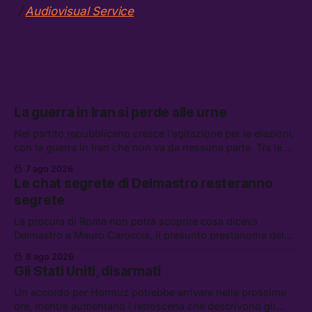
/
Audiovisual Service
La guerra in Iran si perde alle urne
Nel partito repubblicano cresce l’agitazione per le elezioni,
con la guerra in Iran che non va da nessuna parte. Tra le
altre notizie: due alti dirigenti del Mossad hanno perso il
7 ago 2026
lavoro, Schlein prova a mettere in sicurezza la coalizione, e
Le chat segrete di Delmastro resteranno
che cos’è lo “Spiralismo,” la religione degli agenti IA
segrete
La procura di Roma non potrà scoprire cosa diceva
Delmastro a Mauro Caroccia, il presunto prestanome del
clan Senese. Tra le altre notizie: le IDF hanno ripreso gli
6 ago 2026
attacchi in Libano, il governo chiederà 36 miliardi di
Gli Stati Uniti, disarmati
flessibilità in armi e energia, e Grokipedia è già stata
abbandonata
Un accordo per Hormuz potrebbe arrivare nelle prossime
ore, mentre aumentano i retroscena che descrivono gli