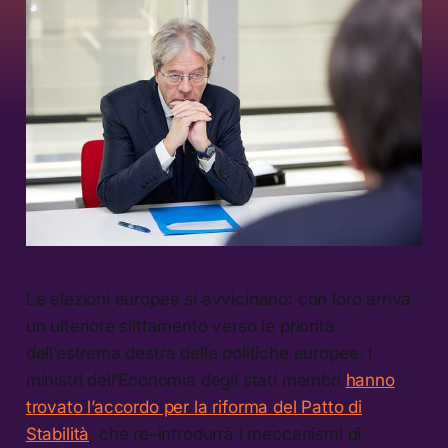
Le elezioni europee si avvicinano: con loro arriva
un ulteriore slittamento verso le priorità
dell’estrema destra delle politiche europee. I
ministri dell’Economia degli stati membri
hanno
trovato l’accordo per la riforma del Patto di
Stabilità
, che re–introdurrà i meccanismi di