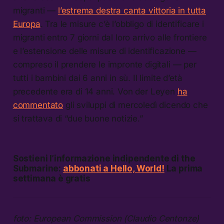
migranti —
l’estrema destra canta vittoria in tutta
Europa
. Tra le misure c’è l’obbligo di identificare i
migranti entro 7 giorni dal loro arrivo alle frontiere
e l’estensione delle misure di identificazione —
compreso il prendere le impronte digitali — per
tutti i bambini dai 6 anni in sù. Il limite d’età
precedente era di 14 anni. Von der Leyen
ha
commentato
gli sviluppi di mercoledì dicendo che
si trattava di “due buone notizie.”
Sostieni l’informazione indipendente di the
Submarine:
abbonati a Hello, World!
La prima
settimana è gratis
foto: European Commission (Claudio Centonze)