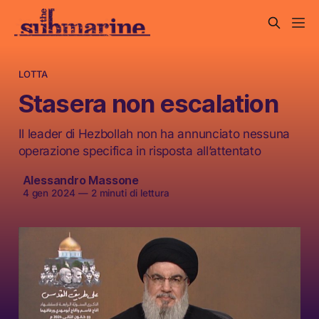
LOTTA
Stasera non escalation
Il leader di Hezbollah non ha annunciato nessuna
operazione specifica in risposta all’attentato
Alessandro Massone
4 gen 2024
—
2 minuti di lettura