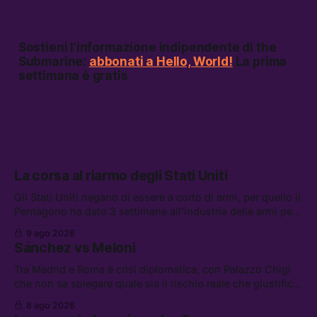
Sostieni l’informazione indipendente di the
Submarine:
abbonati a Hello, World!
La prima
settimana è gratis
La corsa al riarmo degli Stati Uniti
Gli Stati Uniti negano di essere a corto di armi, per quello il
Pentagono ha dato 3 settimane all’industria delle armi per
presentare piani di riarmo. Tra le altre notizie: il PAM
9 ago 2026
continuerà ad usare i servizi di Palantir, la protesta contro
Sánchez vs Meloni
La Russa, e la centrale elettrica di Amazon in Texas
Tra Madrid e Roma è crisi diplomatica, con Palazzo Chigi
che non sa spiegare quale sia il rischio reale che giustifica
la sospensione di Schengen. Tra le altre notizie: l’accordo
8 ago 2026
di difesa tra Arabia Saudita, Pakistan e Turchia, la crisi del