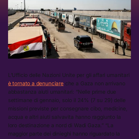
L’Ufficio delle Nazioni Unite per gli affari umanitari
è tornato a denunciare
che a Gaza non arrivano
abbastanza aiuti umanitari: “Nelle prime due
settimane di gennaio, solo il 24% (7 su 29) delle
missioni previste per consegnare cibo, medicine,
acqua e altri aiuti salvavita hanno raggiunto la
loro destinazione a nord di Wadi Gaza.” “La
maggior parte dei dinieghi hanno riguardato la