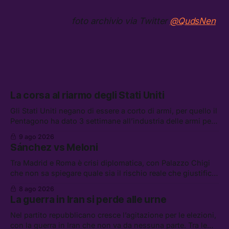
foto archivio via Twitter
@QudsNen
La corsa al riarmo degli Stati Uniti
Gli Stati Uniti negano di essere a corto di armi, per quello il
Pentagono ha dato 3 settimane all’industria delle armi per
presentare piani di riarmo. Tra le altre notizie: il PAM
9 ago 2026
continuerà ad usare i servizi di Palantir, la protesta contro
Sánchez vs Meloni
La Russa, e la centrale elettrica di Amazon in Texas
Tra Madrid e Roma è crisi diplomatica, con Palazzo Chigi
che non sa spiegare quale sia il rischio reale che giustifica
la sospensione di Schengen. Tra le altre notizie: l’accordo
8 ago 2026
di difesa tra Arabia Saudita, Pakistan e Turchia, la crisi del
La guerra in Iran si perde alle urne
carburante irregolare, e un altro caso di IA ribelle
Nel partito repubblicano cresce l’agitazione per le elezioni,
con la guerra in Iran che non va da nessuna parte. Tra le