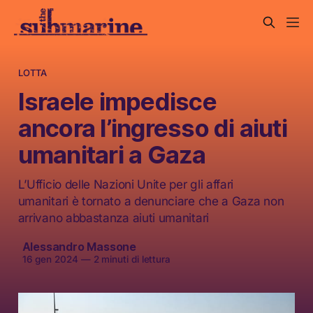
LOTTA
Israele impedisce
ancora l’ingresso di aiuti
umanitari a Gaza
L’Ufficio delle Nazioni Unite per gli affari
umanitari è tornato a denunciare che a Gaza non
arrivano abbastanza aiuti umanitari
Alessandro Massone
16 gen 2024
—
2 minuti di lettura