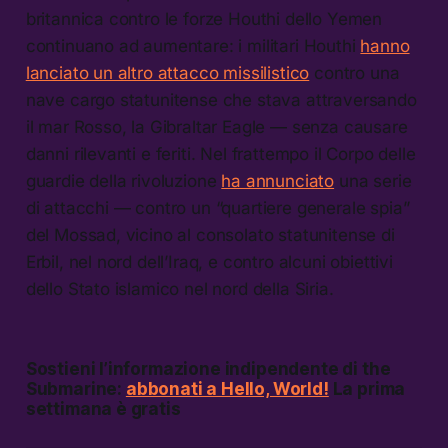
britannica contro le forze Houthi dello Yemen
continuano ad aumentare: i militari Houthi
hanno
lanciato un altro attacco missilistico
contro una
nave cargo statunitense che stava attraversando
il mar Rosso, la Gibraltar Eagle — senza causare
danni rilevanti e feriti. Nel frattempo il Corpo delle
guardie della rivoluzione
ha annunciato
una serie
di attacchi — contro un “quartiere generale spia”
del Mossad, vicino al consolato statunitense di
Erbil, nel nord dell’Iraq, e contro alcuni obiettivi
dello Stato islamico nel nord della Siria.
Sostieni l’informazione indipendente di the
Submarine:
abbonati a Hello, World!
La prima
settimana è gratis