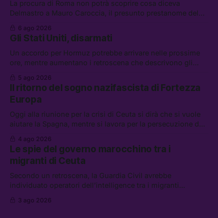
La procura di Roma non potrà scoprire cosa diceva
Delmastro a Mauro Caroccia, il presunto prestanome del
clan Senese. Tra le altre notizie: le IDF hanno ripreso gli
6 ago 2026
attacchi in Libano, il governo chiederà 36 miliardi di
Gli Stati Uniti, disarmati
flessibilità in armi e energia, e Grokipedia è già stata
abbandonata
Un accordo per Hormuz potrebbe arrivare nelle prossime
ore, mentre aumentano i retroscena che descrivono gli
Stati Uniti come disarmati. Tra le altre notizie: le storie di
5 ago 2026
chi aspetta i dispersi di Ceuta, il boom dei carburanti
Il ritorno del sogno nazifascista di Fortezza
diluiti, e quanti attivisti anti data center sono stati arrestati
Europa
Oggi alla riunione per la crisi di Ceuta si dirà che si vuole
aiutare la Spagna, mentre si lavora per la persecuzione dei
migranti. Tra le altre notizie: l’esplosione di aborti
4 ago 2026
spontanei a Gaza, un giovane di 19 anni è morto sotto il
Le spie del governo marocchino tra i
sole per raccogliere pomodori, e cosa dice l’AI Act europeo
migranti di Ceuta
Secondo un retroscena, la Guardia Civil avrebbe
individuato operatori dell’intelligence tra i migranti
coinvolti nell’incidente di Ceuta. Tra le altre notizie: le IDF
3 ago 2026
hanno ucciso 19 persone a Gaza; le tensioni nel campo
largo sugli armamenti per l’Ucraina; e quanto costa una