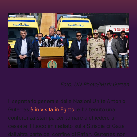
Foto: UN Photo/Mark Garten
Il segretario generale delle Nazioni Unite António
Guterres
è in visita in Egitto
, e ha tenuto una
conferenza stampa per tornare a chiedere un
cessate il fuoco immediato sulla Striscia di Gaza
dall’altra parte del confine di Rafah. Guterres non