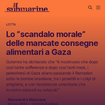
LOTTA
Lo “scandalo morale”
delle mancate consegne
alimentari a Gaza
Guterres ha dichiarato che “è mostruoso che dopo
così tante sofferenze e dopo così tanti mesi, i
palestinesi di Gaza stiano passando il Ramadan
sotto le bombe israeliane, tra i proiettili e i colpi di
artiglieria, e con l’assistenza umanitaria che
incontra ostacoli su ostacoli.”
Alessandro Massone
24 mar 2024
—
2 minuti di lettura