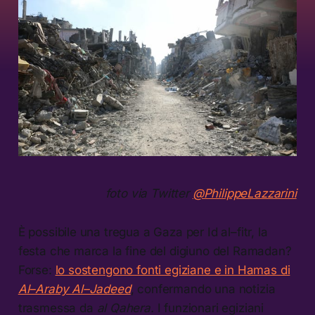
foto via Twitter
@PhilippeLazzarini
È possibile una tregua a Gaza per Id al–fitr, la
festa che marca la fine del digiuno del Ramadan?
Forse:
lo sostengono fonti egiziane e in Hamas di
Al–Araby Al–Jadeed
, confermando una notizia
trasmessa da
al Qahera.
I funzionari egiziani