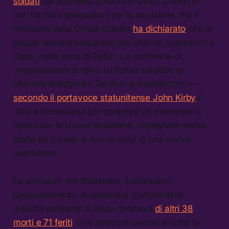
soldati
dal sud della Striscia di Gaza. L’esercito
non ha dato spiegazioni per la decisione, ma il
ministero della Difesa Gallant
ha dichiarato
che le
truppe devono prepararsi per ulteriori operazioni a
Gaza, nella zona di Rafah. La conferma di
un’operazione di terra su Rafah sarebbe un
ulteriore strappo tra Tel Aviv e Washington —
secondo il portavoce statunitense John Kirby
il
ritiro è necessario per garantire un momento di
riposo per le truppe israeliane, impegnate senza
sosta da 4 mesi, e non in vista di una nuova
operazione.
Le uccisioni, nel frattempo, continuano:
l’aggiornamento di domenica mattina delle
autorità sanitarie di Gaza riportava
di altri 38
morti e 71 feriti
, in 4 attacchi lanciati in tutta la