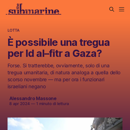
LOTTA
È possibile una tregua
per Id al–fitr a Gaza?
Forse. Si tratterebbe, ovviamente, solo di una
tregua umanitaria, di natura analoga a quella dello
scorso novembre — ma per ora i funzionari
israeliani negano
Alessandro Massone
8 apr 2024
—
1 minuto di lettura