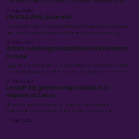
Delmastro a Mauro Caroccia, il presunto prestanome del
clan Senese. Tra le altre notizie: le IDF hanno ripreso gli
6 ago 2026
attacchi in Libano, il governo chiederà 36 miliardi di
Gli Stati Uniti, disarmati
flessibilità in armi e energia, e Grokipedia è già stata
abbandonata
Un accordo per Hormuz potrebbe arrivare nelle prossime
ore, mentre aumentano i retroscena che descrivono gli
Stati Uniti come disarmati. Tra le altre notizie: le storie di
5 ago 2026
chi aspetta i dispersi di Ceuta, il boom dei carburanti
Il ritorno del sogno nazifascista di Fortezza
diluiti, e quanti attivisti anti data center sono stati arrestati
Europa
Oggi alla riunione per la crisi di Ceuta si dirà che si vuole
aiutare la Spagna, mentre si lavora per la persecuzione dei
migranti. Tra le altre notizie: l’esplosione di aborti
4 ago 2026
spontanei a Gaza, un giovane di 19 anni è morto sotto il
Le spie del governo marocchino tra i
sole per raccogliere pomodori, e cosa dice l’AI Act europeo
migranti di Ceuta
Secondo un retroscena, la Guardia Civil avrebbe
individuato operatori dell’intelligence tra i migranti
coinvolti nell’incidente di Ceuta. Tra le altre notizie: le IDF
3 ago 2026
hanno ucciso 19 persone a Gaza; le tensioni nel campo
largo sugli armamenti per l’Ucraina; e quanto costa una
Xbox adesso?