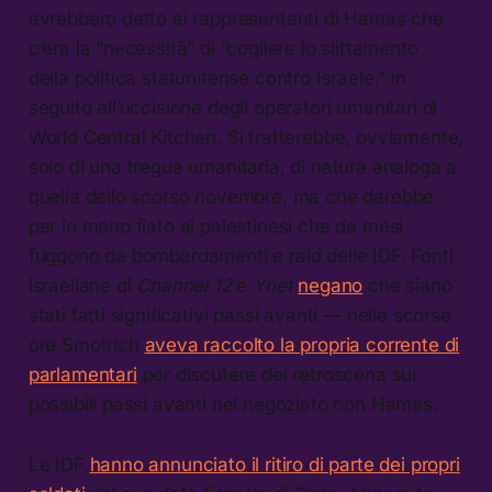
avrebbero detto ai rappresentanti di Hamas che
c’era la “necessità” di “cogliere lo slittamento
della politica statunitense contro Israele,” in
seguito all’uccisione degli operatori umanitari di
World Central Kitchen. Si tratterebbe, ovviamente,
solo di una tregua umanitaria, di natura analoga a
quella dello scorso novembre, ma che darebbe
per lo meno fiato ai palestinesi che da mesi
fuggono da bombardamenti e raid delle IDF. Fonti
israeliane di
Channel 12
e
Ynet
negano
che siano
stati fatti significativi passi avanti — nelle scorse
ore Smotrich
aveva raccolto la propria corrente di
parlamentari
per discutere dei retroscena sui
possibili passi avanti nel negoziato con Hamas.
Le IDF
hanno annunciato il ritiro di parte dei propri