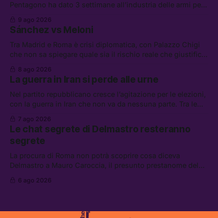
Pentagono ha dato 3 settimane all’industria delle armi per
presentare piani di riarmo. Tra le altre notizie: il PAM
9 ago 2026
continuerà ad usare i servizi di Palantir, la protesta contro
Sánchez vs Meloni
La Russa, e la centrale elettrica di Amazon in Texas
Tra Madrid e Roma è crisi diplomatica, con Palazzo Chigi
che non sa spiegare quale sia il rischio reale che giustifica
la sospensione di Schengen. Tra le altre notizie: l’accordo
8 ago 2026
di difesa tra Arabia Saudita, Pakistan e Turchia, la crisi del
La guerra in Iran si perde alle urne
carburante irregolare, e un altro caso di IA ribelle
Nel partito repubblicano cresce l’agitazione per le elezioni,
con la guerra in Iran che non va da nessuna parte. Tra le
altre notizie: due alti dirigenti del Mossad hanno perso il
7 ago 2026
lavoro, Schlein prova a mettere in sicurezza la coalizione, e
Le chat segrete di Delmastro resteranno
che cos’è lo “Spiralismo,” la religione degli agenti IA
segrete
La procura di Roma non potrà scoprire cosa diceva
Delmastro a Mauro Caroccia, il presunto prestanome del
clan Senese. Tra le altre notizie: le IDF hanno ripreso gli
6 ago 2026
attacchi in Libano, il governo chiederà 36 miliardi di
flessibilità in armi e energia, e Grokipedia è già stata
abbandonata