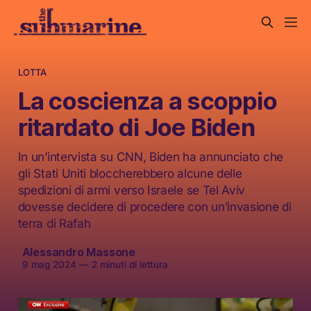
LOTTA
La coscienza a scoppio
ritardato di Joe Biden
In un’intervista su CNN, Biden ha annunciato che
gli Stati Uniti bloccherebbero alcune delle
spedizioni di armi verso Israele se Tel Aviv
dovesse decidere di procedere con un’invasione di
terra di Rafah
Alessandro Massone
9 mag 2024
—
2 minuti di lettura