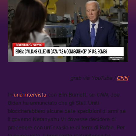
grab via YouTube /
CNN
In
una intervista
con Erin Burnett, su
CNN,
Joe
Biden ha annunciato che gli Stati Uniti
bloccherebbero alcune delle spedizioni di armi se
il governo Netanyahu VI dovesse decidere di
procedere con un’invasione di terra di Rafah. Per
la prima volta, il presidente statunitense ha