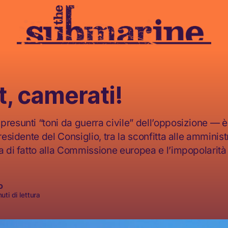
, camerati!
presunti “toni da guerra civile” dell’opposizione — 
presidente del Consiglio, tra la sconfitta alle amminist
la di fatto alla Commissione europea e l’impopolarità
o
uti di lettura