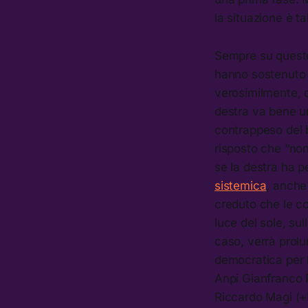
la situazione è t
Sempre su questo 
hanno sostenuto l
verosimilmente, di
destra va bene u
contrappeso del b
risposto che “non
se la destra ha pe
sistemica
, anche
creduto che le co
luce del sole, sul
caso, verrà prolu
democratica per l
Anpi Gianfranco P
Riccardo Magi (+