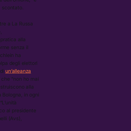
ù scontato.
ltre a La Russa
,
pratica alla
rme senza il
Schlein ha
pa degli elettori
 di
un’alleanza
o che “non ho mai
ostruiscono alla
a Bologna, in ogni
“L’unità
nco al presidente
lli (Avs),