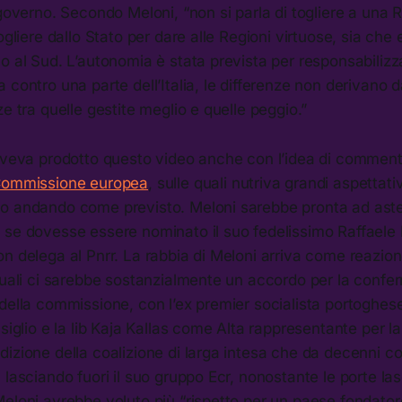
 governo. Secondo Meloni, “non si parla di togliere a una 
ogliere dallo Stato per dare alle Regioni virtuose, sia che 
o al Sud. L’autonomia è stata prevista per responsabilizza
 contro una parte dell’Italia, le differenze non derivano d
ze tra quelle gestite meglio e quelle peggio.”
 aveva prodotto questo video anche con l’idea di commen
 Commissione europea
, sulle quali nutriva grandi aspettat
o andando come previsto. Meloni sarebbe pronta ad asten
se dovesse essere nominato il suo fedelissimo Raffaele F
n delega al Pnrr. La rabbia di Meloni arriva come reazione
quali ci sarebbe sostanzialmente un accordo per la confe
 della commissione, con l’ex premier socialista portoghe
siglio e la lib Kaja Kallas come Alta rappresentante per la
izione della coalizione di larga intesa che da decenni co
 lasciando fuori il suo gruppo Ecr, nonostante le porte las
eloni avrebbe voluto più “rispetto per un paese fondatore