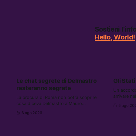
Sostieni l’in
Hello, World!
Le chat segrete di Delmastro
Gli Stati
resteranno segrete
Un accord
arrivare n
La procura di Roma non potrà scoprire
aumentano 
cosa diceva Delmastro a Mauro
5 ago 20
gli Stati U
Caroccia, il presunto prestanome del
6 ago 2026
altre notizi
clan Senese. Tra le altre notizie: le IDF
dispersi di
hanno ripreso gli attacchi in Libano, il
diluiti, e q
governo chiederà 36 miliardi di
sono stati 
flessibilità in armi e energia, e