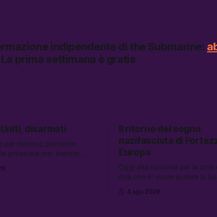
formazione indipendente di
the Submarine:
a
La prima settimana è gratis
 Uniti, disarmati
Il ritorno del sogno
nazifascista di Fortez
o per Hormuz potrebbe
Europa
elle prossime ore, mentre
i retroscena che descrivono
Oggi alla riunione per la crisi
26
niti come disarmati. Tra le
dirà che si vuole aiutare la S
e: le storie di chi aspetta i
mentre si lavora per la perse
 Ceuta, il boom dei carburanti
4 ago 2026
migranti. Tra le altre notizie:
uanti attivisti anti data center
l’esplosione di aborti sponta
arrestati
un giovane di 19 anni è morto 