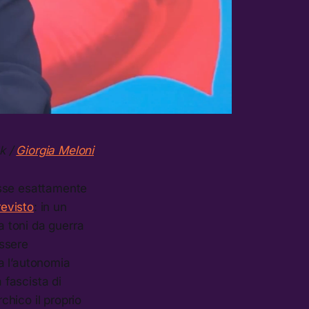
k /
Giorgia Meloni
osse esattamente
revisto
: in un
a toni da guerra
essere
ra l’autonomia
 fascista di
chico il proprio