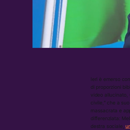
Ieri è emerso co
di proporzioni bi
video allucinato,
civile,” che a suo
massacrata e appes
differenziata: Me
destra sociale,
un