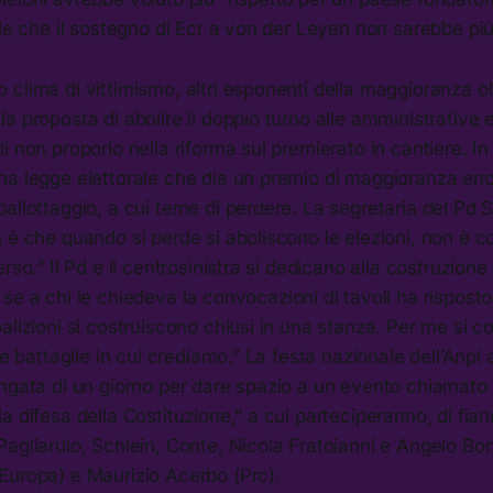
ale che il sostegno di Ecr a von der Leyen non sarebbe pi
clima di vittimismo, altri esponenti della maggioranza o
a proposta di abolire il doppio turno alle amministrative e
 non proporlo nella riforma sul premierato in cantiere. In 
na legge elettorale che dia un premio di maggioranza eno
allottaggio, a cui teme di perdere. La segretaria del Pd 
 è che quando si perde si aboliscono le elezioni, non è col
rso.” Il Pd e il centrosinistra si dedicano alla costruzione
 se a chi le chiedeva la convocazioni di tavoli ha rispost
alizioni si costruiscono chiusi in una stanza. Per me si c
le battaglie in cui crediamo.” La festa nazionale dell’Anpi 
ngata di un giorno per dare spazio a un evento chiamato 
a difesa della Costituzione,” a cui parteciperanno, di fia
agliarulo, Schlein, Conte, Nicola Fratoianni e Angelo Bone
Europa) e Maurizio Acerbo (Prc).