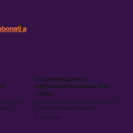
bbonati a
Le spie del governo
za
marocchino tra i migranti di
Ceuta
 di Ceuta si
Secondo un retroscena, la Guardia Civil
pagna,
avrebbe individuato operatori
cuzione dei
dell’intelligence tra i migranti coinvolti
3 ago 2026
nell’incidente di Ceuta. Tra le altre
nei a Gaza,
notizie: le IDF hanno ucciso 19 persone
sotto il
a Gaza; le tensioni nel campo largo