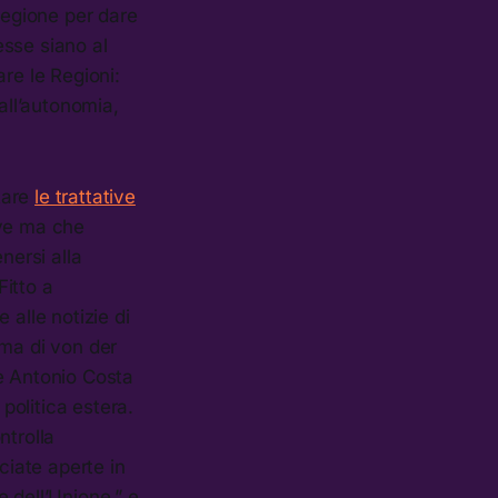
Regione per dare
esse siano al
re le Regioni:
all’autonomia,
tare
le trattative
ive ma che
ersi alla
itto a
 alle notizie di
rma di von der
se Antonio Costa
 politica estera.
ntrolla
ciate aperte in
 dell’Unione,” e