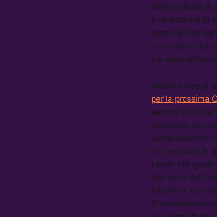
storico ideale di
a un’altra ma di t
Nord sia che sian
non è vero che va
ma dalle differen
Meloni in realtà
per la prossima
sembra non stian
votazione, anche 
vicepresidente co
ieri, secondo le 
Leyen alla guida
alla testa del Con
Insomma, una ried
l’Europarlamento,
una prima fase. M