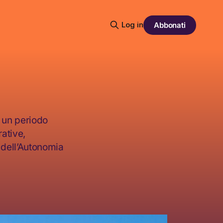
Log in
Abbonati
è un periodo
rative,
 dell’Autonomia