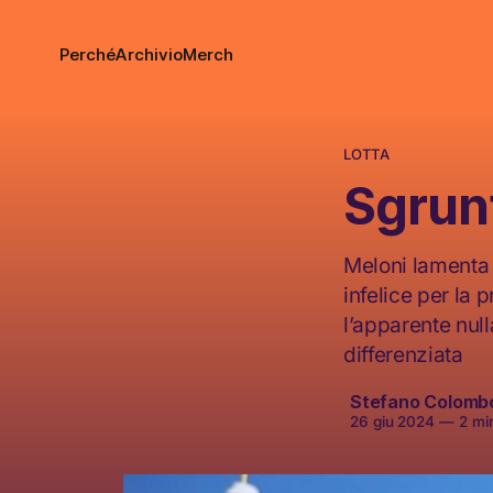
Perché
Archivio
Merch
LOTTA
Sgrunt
Meloni lamenta 
infelice per la 
l’apparente nul
differenziata
Stefano Colomb
26 giu 2024
—
2 min