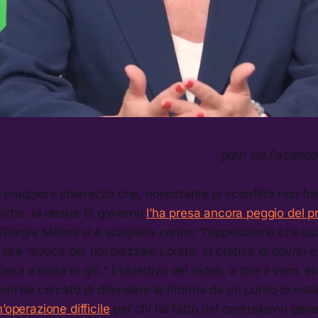
grab via Faceboo
n maggiore chiarezza che, nonostante la sconfitta non f
bliche, la destra di governo
l’ha presa ancora peggio del p
 Giorgia Meloni si è scagliata contro “l’opposizione che us
 dire “evoca per noi piazzale Loreto, in pratica io dovrei 
a a testa in giù.” L’obiettivo del video, a dire il vero, e
loni ha cercato di difendere la riforma da un punto di vista
’operazione difficile
per chi ha fatto del centralismo gerar