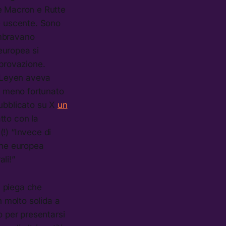
 e Macron e Rutte
te uscente. Sono
embravano
 europea si
pprovazione.
r Leyen aveva
le meno fortunato
pubblicato su X
un
atto con la
(!) “Invece di
ione europea
ali!”
a piega che
n molto solida a
to per presentarsi