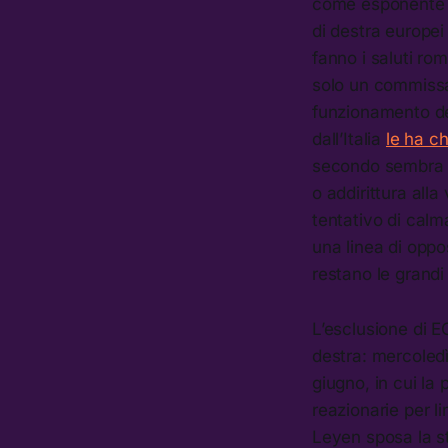
come esponente di 
di destra europei
fanno i saluti ro
solo un commissa
funzionamento de
dall’Italia
le ha ch
secondo sembra e
o addirittura all
tentativo di calm
una linea di oppo
restano le grandi
L’esclusione di E
destra: mercoledì
giugno, in cui l
reazionarie per l
Leyen sposa la str