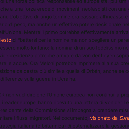
una forza politica responsabile ed europeista, più simile a
 che a una forza erede di movimenti neofascisti con una gi
mani. L’obiettivo di lungo termine era passare all’incasso 
rio di peso, ma anche un effettivo potere decisionale ne
ll’Unione. Mentre il primo potrebbe effettivamente arriv
iesto
di “battersi per le nomine ma non scegliere un pare
ssere molto lontano: la nomina di un suo fedelissimo n
a vicepresidenza potrebbe arrivare da von der Leyen sopr
are le acque. Ora Meloni potrebbe imprimere alla sua pre
sizione da destra più simile a quella di Orbán, anche se c
 differenze sulla guerra in Ucraina.
CR non vuol dire che l’Unione europea non continui la pr
 i leader europei hanno ricevuto una lettera di von der L
a presidente della Commissione si impegna a prendere mis
imitare i flussi migratori. Nel documento,
visionato da
Eura
ategia italiana (e britannica) di esternalizzare la gestione