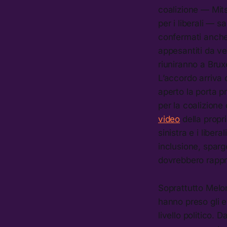
coalizione — Mit
per i liberali — 
confermati anche
appesantiti da vet
riuniranno a Brux
L’accordo arriva 
aperto la porta p
per la coalizione
video
della propri
sinistra e i liber
inclusione, sparge
dovrebbero rappres
Soprattutto Meloni
hanno preso gli e
livello politico. 