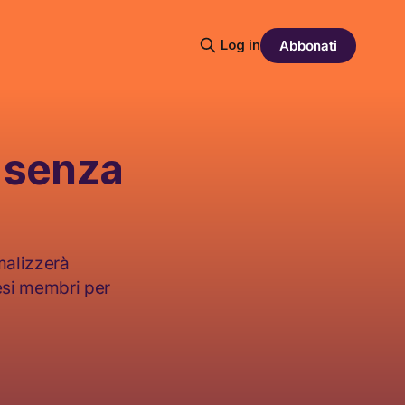
Log in
Abbonati
e senza
rmalizzerà
aesi membri per