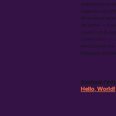
sostenendo econo
supporto nel soff
dimensione estern
del patto” — il p
Leyen non fa espr
conservatori — c
meccanismi che ri
l’impegno di lavor
Sostieni l’in
Hello, World!