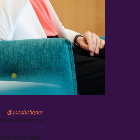
a X
@vonderleyen
essandro Massone
i negoziatori della