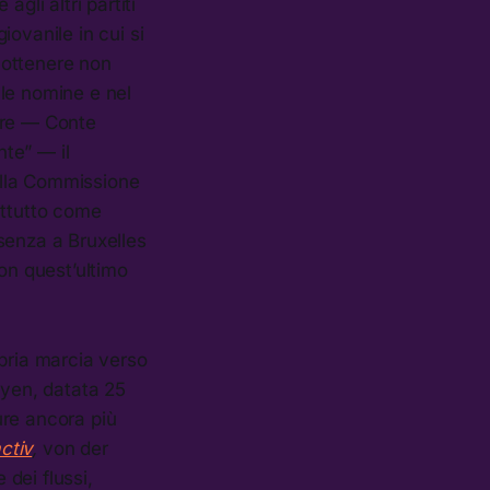
gli altri partiti
ovanile in cui si
e ottenere non
lle nomine e nel
are — Conte
nte” — il
ella Commissione
attutto come
senza a Bruxelles
on quest’ultimo
opria marcia verso
eyen, datata 25
ure ancora più
ctiv
,
von der
 dei flussi,