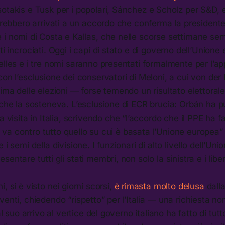
sotakis e Tusk per i popolari, Sánchez e Scholz per S&D,
sarebbero arrivati a un accordo che conferma la presiden
 i nomi di Costa e Kallas, che nelle scorse settimane s
i incrociati. Oggi i capi di stato e di governo dell’Unione
elles e i tre nomi saranno presentati formalmente per l’a
con l’esclusione dei conservatori di Meloni, a cui von de
rima delle elezioni — forse temendo un risultato elettora
 che la sosteneva. L’esclusione di ECR brucia: Orbán ha 
a visita in Italia, scrivendo che “l’accordo che il PPE ha f
ali va contro tutto quello su cui è basata l’Unione europea” 
 i semi della divisione. I funzionari di alto livello dell’Un
entare tutti gli stati membri, non solo la sinistra e i liber
, si è visto nei giorni scorsi,
è rimasta molto delusa
dall
venti, chiedendo “rispetto” per l’Italia — una richiesta no
Dal suo arrivo al vertice del governo italiano ha fatto di tut