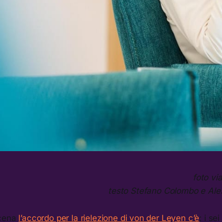
foto vi
testo Stefano Colombo e Al
scena
l’accordo per la rielezione di von der Leyen c’è
: i se