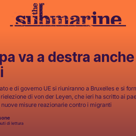
pa va a destra anch
i
tato e di governo UE si riuniranno a Bruxelles e si fo
 rielezione di von der Leyen, che ieri ha scritto ai p
nuove misure reazionarie contro i migranti
sone
uti di lettura