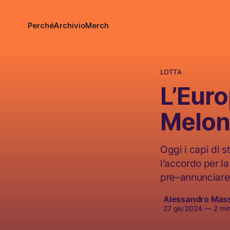
Perché
Archivio
Merch
LOTTA
L’Euro
Melon
Oggi i capi di s
l’accordo per la
pre–annunciare 
Alessandro Mas
27 giu 2024
—
2 min