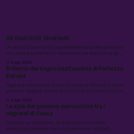
Gli Stati Uniti, disarmati
Un accordo per Hormuz potrebbe arrivare nelle prossime
ore, mentre aumentano i retroscena che descrivono gli
Stati Uniti come disarmati. Tra le altre notizie: le storie di
5 ago 2026
chi aspetta i dispersi di Ceuta, il boom dei carburanti
Il ritorno del sogno nazifascista di Fortezza
diluiti, e quanti attivisti anti data center sono stati arrestati
Europa
Oggi alla riunione per la crisi di Ceuta si dirà che si vuole
aiutare la Spagna, mentre si lavora per la persecuzione dei
migranti. Tra le altre notizie: l’esplosione di aborti
4 ago 2026
spontanei a Gaza, un giovane di 19 anni è morto sotto il
Le spie del governo marocchino tra i
sole per raccogliere pomodori, e cosa dice l’AI Act europeo
migranti di Ceuta
Secondo un retroscena, la Guardia Civil avrebbe
individuato operatori dell’intelligence tra i migranti