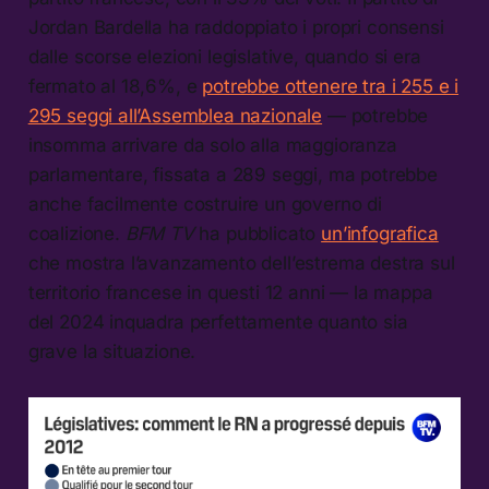
Jordan Bardella ha raddoppiato i propri consensi
dalle scorse elezioni legislative, quando si era
fermato al 18,6%, e
potrebbe ottenere tra i 255 e i
295 seggi all’Assemblea nazionale
— potrebbe
insomma arrivare da solo alla maggioranza
parlamentare, fissata a 289 seggi, ma potrebbe
anche facilmente costruire un governo di
coalizione.
BFM TV
ha pubblicato
un’infografica
che mostra l’avanzamento dell’estrema destra sul
territorio francese in questi 12 anni — la mappa
del 2024 inquadra perfettamente quanto sia
grave la situazione.