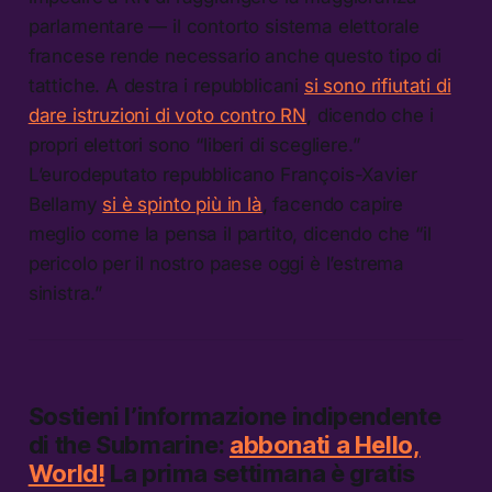
parlamentare — il contorto sistema elettorale
francese rende necessario anche questo tipo di
tattiche. A destra i repubblicani
si sono rifiutati di
dare istruzioni di voto contro RN
, dicendo che i
propri elettori sono “liberi di scegliere.”
L’eurodeputato repubblicano François-Xavier
Bellamy
si è spinto più in là
, facendo capire
meglio come la pensa il partito, dicendo che “il
pericolo per il nostro paese oggi è l’estrema
sinistra.”
Sostieni l’informazione indipendente
di
the Submarine:
abbonati a Hello,
World!
La prima settimana è gratis