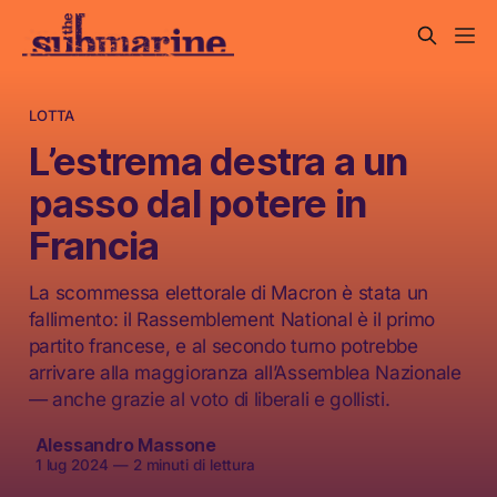
LOTTA
L’estrema destra a un
passo dal potere in
Francia
La scommessa elettorale di Macron è stata un
fallimento: il Rassemblement National è il primo
partito francese, e al secondo turno potrebbe
arrivare alla maggioranza all’Assemblea Nazionale
— anche grazie al voto di liberali e gollisti.
Alessandro Massone
1 lug 2024
—
2 minuti di lettura