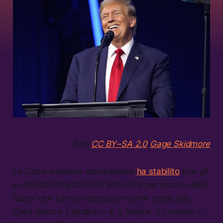
foto
CC BY–SA 2.0
Gage Skidmore
La Corte suprema statunitense
ha stabilito
che gli
ex presidenti godono di immunità per alcune delle
azioni che hanno compiuto mentre erano alla
Casa bianca. I giudici — 6 a favore, 3 contrari —