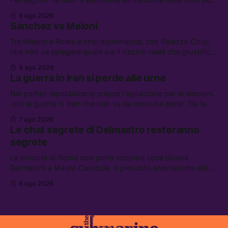
presentare piani di riarmo. Tra le altre notizie: il PAM
9 ago 2026
continuerà ad usare i servizi di Palantir, la protesta contro
Sánchez vs Meloni
La Russa, e la centrale elettrica di Amazon in Texas
Tra Madrid e Roma è crisi diplomatica, con Palazzo Chigi
che non sa spiegare quale sia il rischio reale che giustifica
la sospensione di Schengen. Tra le altre notizie: l’accordo
8 ago 2026
di difesa tra Arabia Saudita, Pakistan e Turchia, la crisi del
La guerra in Iran si perde alle urne
carburante irregolare, e un altro caso di IA ribelle
Nel partito repubblicano cresce l’agitazione per le elezioni,
con la guerra in Iran che non va da nessuna parte. Tra le
altre notizie: due alti dirigenti del Mossad hanno perso il
7 ago 2026
lavoro, Schlein prova a mettere in sicurezza la coalizione, e
Le chat segrete di Delmastro resteranno
che cos’è lo “Spiralismo,” la religione degli agenti IA
segrete
La procura di Roma non potrà scoprire cosa diceva
Delmastro a Mauro Caroccia, il presunto prestanome del
clan Senese. Tra le altre notizie: le IDF hanno ripreso gli
6 ago 2026
attacchi in Libano, il governo chiederà 36 miliardi di
flessibilità in armi e energia, e Grokipedia è già stata
abbandonata