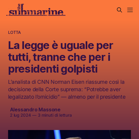
LOTTA
La legge è uguale per
tutti, tranne che per i
presidenti golpisti
L’analista di CNN Norman Eisen riassume così la
decisione della Corte suprema: “Potrebbe aver
legalizzato l’omicidio” — almeno per il presidente
Alessandro Massone
2 lug 2024
—
3 minuti di lettura