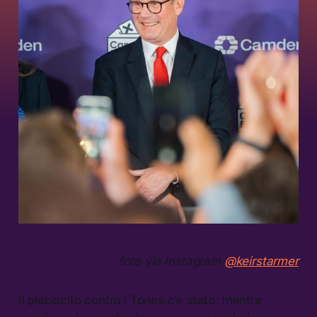
foto via Instagram
@keirstarmer
Il plebiscito contro i Tories c’è stato: mentre