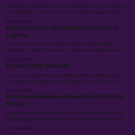
Nel partito repubblicano cresce l’agitazione per le elezioni,
con la guerra in Iran che non va da nessuna parte. Tra le
altre notizie: due alti dirigenti del Mossad hanno perso il
7 ago 2026
lavoro, Schlein prova a mettere in sicurezza la coalizione, e
Le chat segrete di Delmastro resteranno
che cos’è lo “Spiralismo,” la religione degli agenti IA
segrete
La procura di Roma non potrà scoprire cosa diceva
Delmastro a Mauro Caroccia, il presunto prestanome del
clan Senese. Tra le altre notizie: le IDF hanno ripreso gli
6 ago 2026
attacchi in Libano, il governo chiederà 36 miliardi di
Gli Stati Uniti, disarmati
flessibilità in armi e energia, e Grokipedia è già stata
abbandonata
Un accordo per Hormuz potrebbe arrivare nelle prossime
ore, mentre aumentano i retroscena che descrivono gli
Stati Uniti come disarmati. Tra le altre notizie: le storie di
5 ago 2026
chi aspetta i dispersi di Ceuta, il boom dei carburanti
Il ritorno del sogno nazifascista di Fortezza
diluiti, e quanti attivisti anti data center sono stati arrestati
Europa
Oggi alla riunione per la crisi di Ceuta si dirà che si vuole
aiutare la Spagna, mentre si lavora per la persecuzione dei
migranti. Tra le altre notizie: l’esplosione di aborti
4 ago 2026
spontanei a Gaza, un giovane di 19 anni è morto sotto il