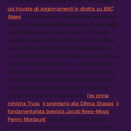
scriviamo lo spoglio deve ancora concludersi —
qui trovate gli aggiornamenti in diretta su
BBC
News
— ma il risultato non potrebbe essere più
chiaro: i laburisti controlleranno più di 400 seggi
della Camera dei comuni, mentre i Tories al
momento sono a 112. Keir Starmer ce l’ha fatta:
sarà il nuovo Primo ministro. Il lungo dominio
conservatore sulla politica britannica — 14 anni di
governo Tory consecutivi — si è concluso con
una reazione virulenta contro il partito, che ha
dimostrato la propria incapacità nel navigare le
acque post–Brexit. Per il partito è stata una
strage: non entrano in parlamento
l’ex prima
ministra Truss
,
il segretario alla Difesa Shapps
,
il
fondamentalista brexista Jacob Rees–Mogg
e
Penny Mordaunt
, che negli anni del dominio
conservatore aveva provato più volte a essere