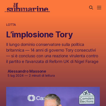
LOTTA
L’implosione Tory
Il lungo dominio conservatore sulla politica
britannica — 14 anni di governo Tory consecutivi
— si è concluso con una reazione virulenta contro
il partito e l’avanzata di Reform UK di Nigel Farage
Alessandro Massone
5 lug 2024
—
2 minuti di lettura