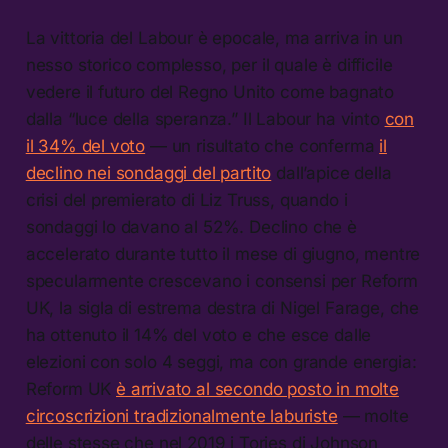
La vittoria del Labour è epocale, ma arriva in un
nesso storico complesso, per il quale è difficile
vedere il futuro del Regno Unito come bagnato
dalla “luce della speranza.” Il Labour ha vinto
con
il 34% del voto
— un risultato che conferma
il
declino nei sondaggi del partito
dall’apice della
crisi del premierato di Liz Truss, quando i
sondaggi lo davano al 52%. Declino che è
accelerato durante tutto il mese di giugno, mentre
specularmente crescevano i consensi per Reform
UK, la sigla di estrema destra di Nigel Farage, che
ha ottenuto il 14% del voto e che esce dalle
elezioni con solo 4 seggi, ma con grande energia:
Reform UK
è arrivato al secondo posto in molte
circoscrizioni tradizionalmente laburiste
— molte
delle stesse che nel 2019 i Tories di Johnson