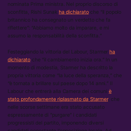
nominata Prima ministra. Nel proprio discorso di
sconfitta, Rishi Sunak
ha dichiarato
che “il popolo
britannico ha consegnato un verdetto che fa
riflettere”: “Abbiamo molto da imparare, e mi
assumo la responsabilità della sconfitta.”
Festeggiando la vittoria del Labour, Starmer
ha
dichiarato
che “il cambiamento inizia ora.” In un
momento di modestia, Starmer ha descritto la
propria vittoria come “la luce della speranza,” che
“è tornata a brillare sul paese dopo 14 anni.” Il
Labour che entrerà alla Camera dei comuni
è
stato profondamente riplasmato da Starmer
, che
nelle scorse settimane era stato accusato
espressamente di “purgare” i candidati
progressisti del partito, imponendo diversi
candidati nonostante l’opposizione locale. Ad