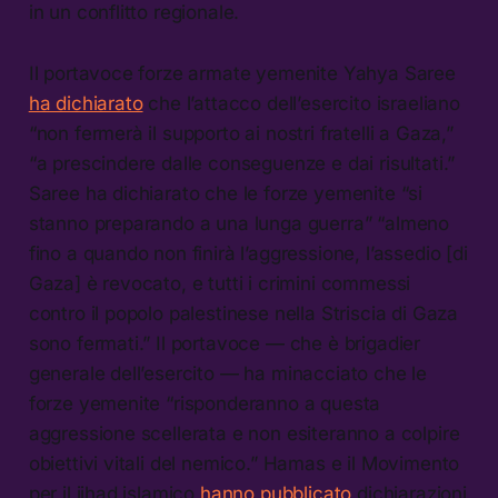
in un conflitto regionale.
Il portavoce forze armate yemenite Yahya Saree
ha dichiarato
che l’attacco dell’esercito israeliano
“non fermerà il supporto ai nostri fratelli a Gaza,”
“a prescindere dalle conseguenze e dai risultati.”
Saree ha dichiarato che le forze yemenite “si
stanno preparando a una lunga guerra” “almeno
fino a quando non finirà l’aggressione, l’assedio [di
Gaza] è revocato, e tutti i crimini commessi
contro il popolo palestinese nella Striscia di Gaza
sono fermati.” Il portavoce — che è brigadier
generale dell’esercito — ha minacciato che le
forze yemenite “risponderanno a questa
aggressione scellerata e non esiteranno a colpire
obiettivi vitali del nemico.” Hamas e il Movimento
per il jihad islamico
hanno pubblicato
dichiarazioni