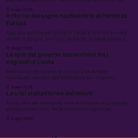
Stati Uniti come disarmati. Tra le altre notizie: le storie di
5 ago 2026
chi aspetta i dispersi di Ceuta, il boom dei carburanti
Il ritorno del sogno nazifascista di Fortezza
diluiti, e quanti attivisti anti data center sono stati arrestati
Europa
Oggi alla riunione per la crisi di Ceuta si dirà che si vuole
aiutare la Spagna, mentre si lavora per la persecuzione dei
migranti. Tra le altre notizie: l’esplosione di aborti
4 ago 2026
spontanei a Gaza, un giovane di 19 anni è morto sotto il
Le spie del governo marocchino tra i
sole per raccogliere pomodori, e cosa dice l’AI Act europeo
migranti di Ceuta
Secondo un retroscena, la Guardia Civil avrebbe
individuato operatori dell’intelligence tra i migranti
coinvolti nell’incidente di Ceuta. Tra le altre notizie: le IDF
3 ago 2026
hanno ucciso 19 persone a Gaza; le tensioni nel campo
La crisi statunitense dei missili
largo sugli armamenti per l’Ucraina; e quanto costa una
Xbox adesso?
Trump ritira per l’ennesima volta la minaccia di un grande
attacco contro l’Iran. Tra le altre notizie: continua
l’aggressione della Spagna da parte degli stati europei, il
2 ago 2026
piano della maggioranza per blindare le chat di Delmastro,
e quando costa leggere per primi i tweet di Trump