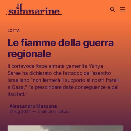
LOTTA
Le fiamme della guerra
regionale
Il portavoce forze armate yemenite Yahya
Saree ha dichiarato che l’attacco dell’esercito
israeliano “non fermerà il supporto ai nostri fratelli
a Gaza,” “a prescindere dalle conseguenze e dai
risultati.”
Alessandro Massone
21 lug 2024
—
2 minuti di lettura