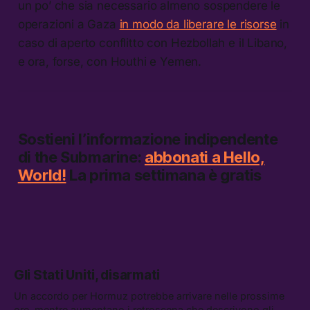
un po’ che sia necessario almeno sospendere le
operazioni a Gaza
in modo da liberare le risorse
in
caso di aperto conflitto con Hezbollah e il Libano,
e ora, forse, con Houthi e Yemen.
Sostieni l’informazione indipendente
di
the Submarine:
abbonati a Hello,
World!
La prima settimana è gratis
Gli Stati Uniti, disarmati
Un accordo per Hormuz potrebbe arrivare nelle prossime
ore, mentre aumentano i retroscena che descrivono gli