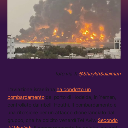
foto via X
@ShaykhSulaiman
L’aviazione israeliana
ha condotto un
bombardamento
del porto di Hodeida, in Yemen,
controllato dai ribelli Houthi. Il bombardamento è
una ritorsione per un attacco drone lanciato dal
gruppo, che ha colpito venerdì Tel Aviv.
Secondo
Al Masirah
,
il bombardamento ha colpito impianti