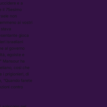
 uccidere e a
e il 75esimo
sraele non
 nemmeno ai vostri
n stava
resentante gioca
ri israeliani
he al governo
ità, egoiste e
a,” Mansour ha
eliano, così che
 i prigionieri, di
so, “Quando farete
nzioni contro
F agiscono nel