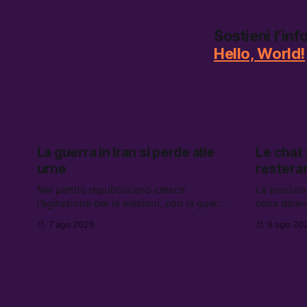
Sostieni l’in
Hello, World!
La guerra in Iran si perde alle
Le chat
urne
restera
Nel partito repubblicano cresce
La procura
l’agitazione per le elezioni, con la guerra
cosa dicev
in Iran che non va da nessuna parte. Tra
Caroccia, 
7 ago 2026
6 ago 20
le altre notizie: due alti dirigenti del
clan Senese
Mossad hanno perso il lavoro, Schlein
hanno ripre
prova a mettere in sicurezza la
governo ch
coalizione, e che cos’è lo “Spiralismo,”
flessibilità
la religione degli agenti IA
Grokipedia