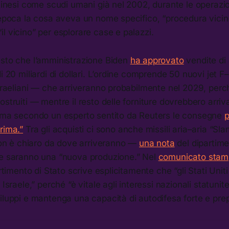
stinesi come scudi umani già nel 2002, durante le operazio
l’epoca la cosa aveva un nome specifico, “procedura vici
l vicino” per esplorare case e palazzi.
esto che l’amministrazione Biden
ha approvato
vendite di 
i 20 miliardi di dollari. L’ordine comprende 50 nuovi jet F–
israeliani — che arriveranno probabilmente nel 2029, perc
struiti — mentre il resto delle forniture dovrebbero arriva
, ma secondo un esperto sentito da Reuters le consegne
p
rima.”
Tra gli acquisti ci sono anche missili aria–aria “Sla
 è chiaro da dove arriveranno —
una nota
del dipartime
he saranno una “nuova produzione.” Nel
comunicato sta
artimento di Stato scrive esplicitamente che “gli Stati Uni
 Israele,” perché “è vitale agli interessi nazionali statunit
iluppi e mantenga una capacità di autodifesa forte e prep