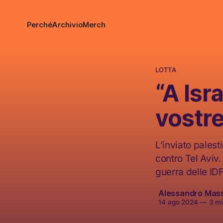
Perché
Archivio
Merch
LOTTA
“A Isr
vostr
L’inviato pales
contro Tel Aviv.
guerra delle IDF
Alessandro Mas
14 ago 2024
—
3 min