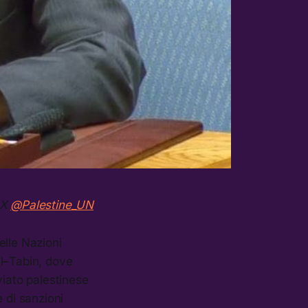
 X
@Palestine_UN
elle Nazioni
 al–Tabin, dove
viato palestinese
 di sanzioni