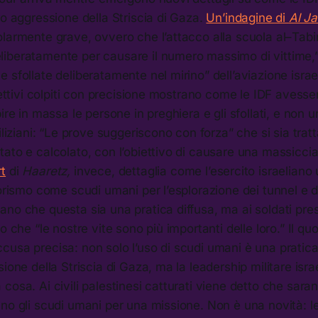
ro aggressione della Striscia di Gaza.
Un’indagine di
Al J
larmente grave, ovvero che l’attacco alla scuola al–Tabi
iberatamente per causare il numero massimo di vittime,
 sfollate deliberatamente nel mirino” dell’aviazione isra
biettivi colpiti con precisione mostrano come le IDF avesse
ire in massa le persone in preghiera e gli sfollati, e non u
iliziani: “Le prove suggeriscono con forza” che si sia tratt
ato e calcolato, con l’obiettivo di causare una massiccia 
t
di
Haaretz,
invece, dettaglia come l’esercito israeliano ut
rorismo come scudi umani per l’esplorazione dei tunnel e d
no che questa sia una pratica diffusa, ma ai soldati pres
o che “le nostre vite sono più importanti delle loro.” Il quo
usa precisa: non solo l’uso di scudi umani è una pratica 
ione della Striscia di Gaza, ma la leadership militare isra
cosa. Ai civili palestinesi catturati viene detto che saran
no gli scudi umani per una missione. Non è una novità: l