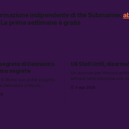
formazione indipendente di
the Submarine:
a
La prima settimana è gratis
 segrete di Delmastro
Gli Stati Uniti, disarmat
nno segrete
Un accordo per Hormuz potr
arrivare nelle prossime ore, 
 di Roma non potrà scoprire
aumentano i retroscena che 
a Delmastro a Mauro
5 ago 2026
gli Stati Uniti come disarmati.
il presunto prestanome del
26
altre notizie: le storie di chi a
. Tra le altre notizie: le IDF
dispersi di Ceuta, il boom dei
so gli attacchi in Libano, il
diluiti, e quanti attivisti anti 
iederà 36 miliardi di
sono stati arrestati
 in armi e energia, e
 è già stata abbandonata