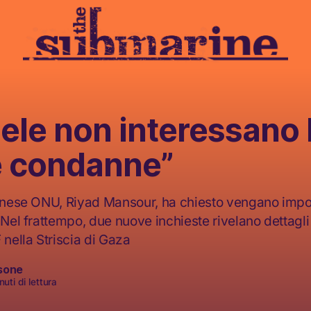
aele non interessano 
e condanne”
tinese ONU, Riyad Mansour, ha chiesto vengano impo
 Nel frattempo, due nuove inchieste rivelano dettagli 
 nella Striscia di Gaza
sone
uti di lettura