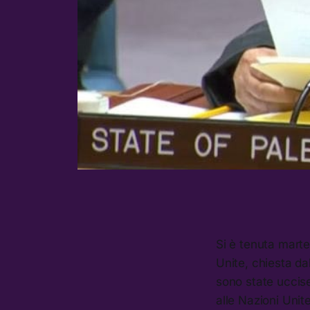
Si è tenuta marte
Unite, chiesta dal
sono state uccise
alle Nazioni Uni