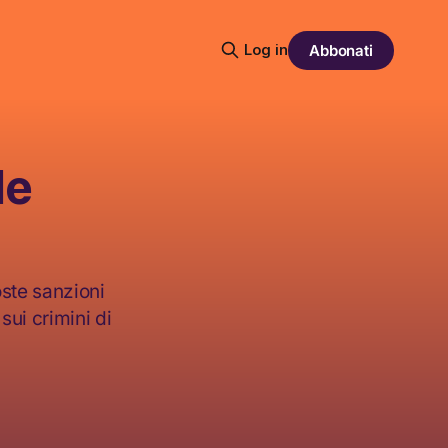
Log in
Abbonati
le
ste sanzioni
sui crimini di