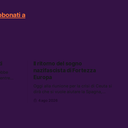
bbonati a
i
Il ritorno del sogno
nazifascista di Fortezza
ebbe
Europa
mentre
descrivono
Oggi alla riunione per la crisi di Ceuta si
 Tra le
dirà che si vuole aiutare la Spagna,
spetta i
mentre si lavora per la persecuzione dei
 carburanti
4 ago 2026
migranti. Tra le altre notizie:
data center
l’esplosione di aborti spontanei a Gaza,
un giovane di 19 anni è morto sotto il
sole per raccogliere pomodori, e cosa
dice l’AI Act europeo