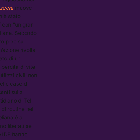
azeera
muove
n è stato
” con “un gran
eliana. Secondo
ro precisa
n’azione rivolta
ato di un
perdita di vite
ilizzi civili non
elle case di
enti sulla
tidiano di Tel
di routine nel
eliana è a
no liberati se
e IDF hanno