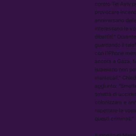
contro Tel Aviv pe
provocare incendi
anniversario dell
interessano le vo
dibattiti.” Duran
guardando il tele
con l’iPhone mentr
ancora a Gaza, M
israeliano non po
maniacali.” Chied
aggiunto: “Smette
smetta di uccidere 
colonizzare e ann
rispettare le vos
questi criminali.”
Il monito di Man