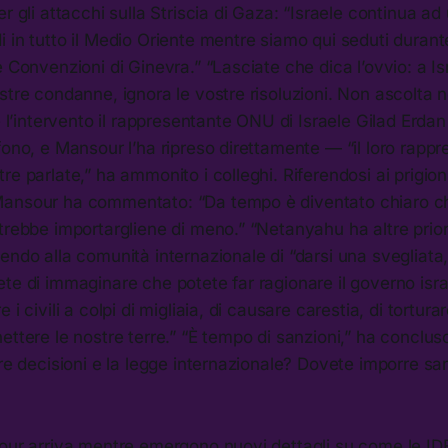
r gli attacchi sulla Striscia di Gaza: “Israele continua ad
 in tutto il Medio Oriente mentre siamo qui seduti durant
e Convenzioni di Ginevra.” “Lasciate che dica l’ovvio: a I
stre condanne, ignora le vostre risoluzioni. Non ascolta
te l’intervento il rappresentante ONU di Israele Gilad Erda
fono, e Mansour l’ha ripreso direttamente — “il loro rapp
e parlate,” ha ammonito i colleghi. Riferendosi ai prigionie
ansour ha commentato: “Da tempo è diventato chiaro c
trebbe importargliene di meno.” “Netanyahu ha altre prior
endo alla comunità internazionale di “darsi una svegliat
te di immaginare che potete far ragionare il governo isra
i civili a colpi di migliaia, di causare carestia, di torturare
ettere le nostre terre.” “È tempo di sanzioni,” ha conclu
tre decisioni e la legge internazionale? Dovete imporre sa
sour arriva mentre emergono nuovi dettagli su come le ID