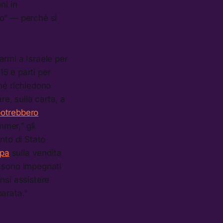
ni in
no” — perché si
armi a Israele per
15 e parti per
hé richiedono
re, sulla carta, a
otrebbero
mmer,” gli
nto di Stato
mpa
sulla vendita
ti sono impegnati
ensi assistere
arata.”