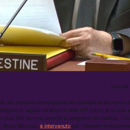
foto via
dì una sessione d’emergenza del Consiglio di sicurezza d
l’Algeria in seguito all’attacco delle IDF contro la scuola
 circa 100 persone durante la preghiera del mattino. L’in
te, Riyad Mansour,
è intervenuto
per chiedere l’imposizione