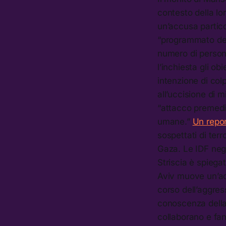
contesto della lo
un’accusa partico
“programmato del
numero di persone
l’inchiesta gli o
intenzione di colp
all’uccisione di m
“attacco premedit
umane.”
Un repor
sospettati di ter
Gaza. Le IDF nega
Striscia è spiegat
Aviv muove un’acc
corso dell’aggress
conoscenza della 
collaborano e fan