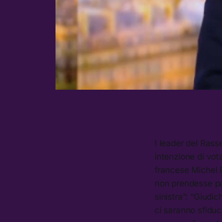
I leader del Ras
intenzione di vo
francese Michel B
non prendesse par
sinistra”: “Giudi
ci saranno sfiduc