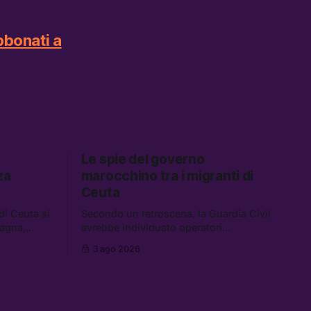
bbonati a
Le spie del governo
za
marocchino tra i migranti di
Ceuta
 di Ceuta si
Secondo un retroscena, la Guardia Civil
pagna,
avrebbe individuato operatori
cuzione dei
dell’intelligence tra i migranti coinvolti
3 ago 2026
nell’incidente di Ceuta. Tra le altre
nei a Gaza,
notizie: le IDF hanno ucciso 19 persone
sotto il
a Gaza; le tensioni nel campo largo
, e cosa
sugli armamenti per l’Ucraina; e quanto
costa una Xbox adesso?