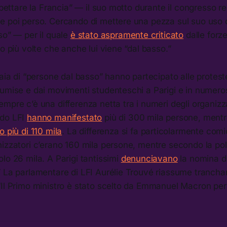
ispettare la Francia” — il suo motto durante il congresso r
e poi perso. Cercando di mettere una pezza sul suo uso d
so” — per il quale
è stato aspramente criticato
dalle forz
to più volte che anche lui viene “dal basso.”
iaia di “persone dal basso” hanno partecipato alle protes
umise e dai movimenti studenteschi a Parigi e in numeros
mpre c’è una differenza netta tra i numeri degli organizzat
ndo LFI
hanno manifestato
più di 300 mila persone, ment
 più di 110 mila
. La differenza si fa particolarmente comi
izzatori c’erano 160 mila persone, mentre secondo la poli
lo 26 mila. A Parigi tantissimi
denunciavano
la nomina di
 La parlamentare di LFI Aurélie Trouvé riassume tranchan
Il Primo ministro è stato scelto da Emmanuel Macron per 