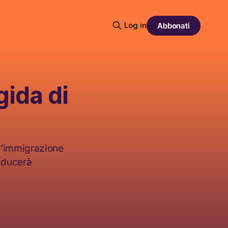
Log in
Abbonati
gida di
ll’immigrazione
iducerà