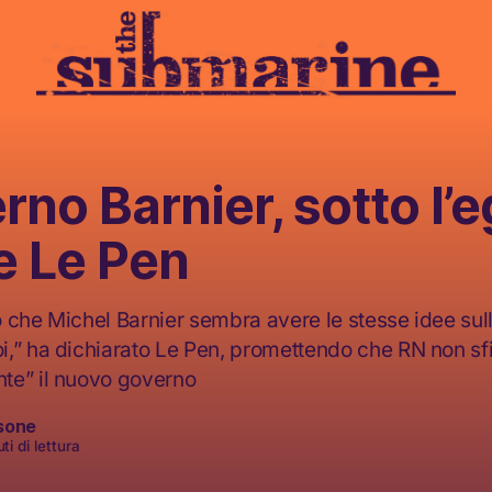
erno Barnier, sotto l’e
e Le Pen
 che Michel Barnier sembra avere le stesse idee su
,” ha dichiarato Le Pen, promettendo che RN non sf
te” il nuovo governo
sone
ti di lettura