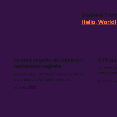
Sostieni l’in
Hello, World!
Le chat segrete di Delmastro
Gli Stati
resteranno segrete
Un accord
arrivare n
La procura di Roma non potrà scoprire
aumentano 
cosa diceva Delmastro a Mauro
5 ago 20
gli Stati U
Caroccia, il presunto prestanome del
6 ago 2026
altre notizi
clan Senese. Tra le altre notizie: le IDF
dispersi di
hanno ripreso gli attacchi in Libano, il
diluiti, e q
governo chiederà 36 miliardi di
sono stati 
flessibilità in armi e energia, e
Grokipedia è già stata abbandonata