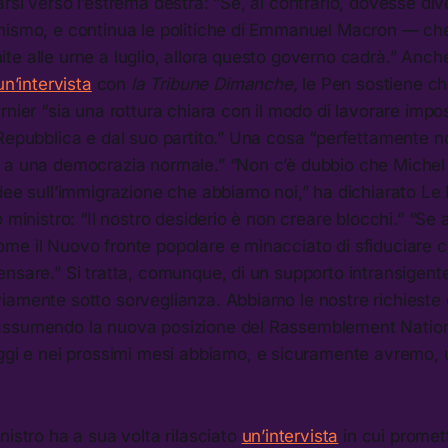
rsi verso l’estrema destra: “Se, al contrario, dovesse di
nismo, e continua le politiche di Emmanuel Macron — ch
te alle urne a luglio, allora questo governo cadrà.” Anc
un’intervista
con
la Tribune Dimanche,
le Pen sostiene ch
rnier “sia una rottura chiara con il modo di lavorare impo
 Repubblica e dal suo partito.” Una cosa “perfettamente 
 a una democrazia normale.” “Non c’è dubbio che Michel
dee sull’immigrazione che abbiamo noi,” ha dichiarato Le
o ministro: “Il nostro desiderio è non creare blocchi.” “Se
me il Nuovo fronte popolare e minacciato di sfiduciare c
nsare.” Si tratta, comunque, di un supporto intransigent
iamente sotto sorveglianza. Abbiamo le nostre richieste 
assumendo la nuova posizione del Rassemblement Nation
ggi e nei prossimi mesi abbiamo, e sicuramente avremo, 
nistro ha a sua volta rilasciato
un’intervista
in cui promett