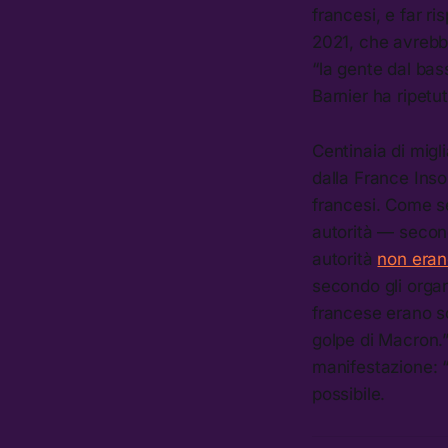
francesi, e far r
2021, che avrebb
“la gente dal bas
Barnier ha ripetu
Centinaia di migl
dalla France Inso
francesi. Come se
autorità — seco
autorità
non erano
secondo gli organ
francese erano so
golpe di Macron.”
manifestazione: “
possibile.