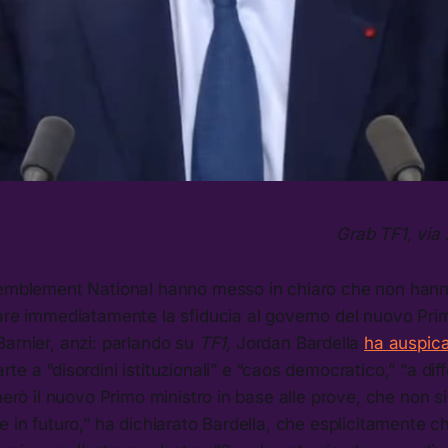
Grab TF1, via
semblement National hanno messo in chiaro che non han
tare immediatamente la sfiducia al governo del nuovo Pri
arnier, anzi: parlando su
TF1,
Jordan Bardella
ha auspic
te a “disordini istituzionali” e “caos democratico,” “a dif
cherò il nuovo Primo ministro in base alle prove, che non s
e in futuro,” ha dichiarato Bardella, che esplicitamente c