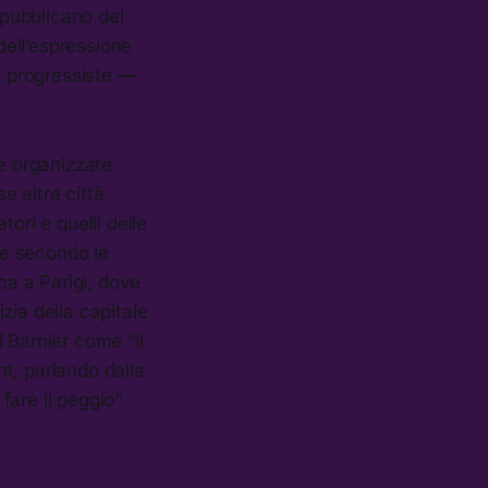
epubblicano del
ell’espressione
e progressiste —
te organizzate
e altre città
ori e quelli delle
re secondo le
ca a Parigi, dove
zia della capitale
 Barnier come “il
t, parlando dalla
fare il peggio”