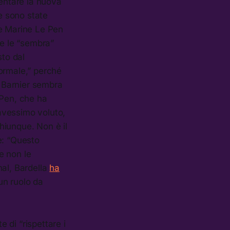
ventare la nuova
e sono state
he Marine Le Pen
e le “sembra”
sto dal
normale,” perché
 Barnier sembra
 Pen, che ha
 avessimo voluto,
hiunque. Non è il
e: “Questo
e non le
al, Bardella
ha
un ruolo da
e di “rispettare i