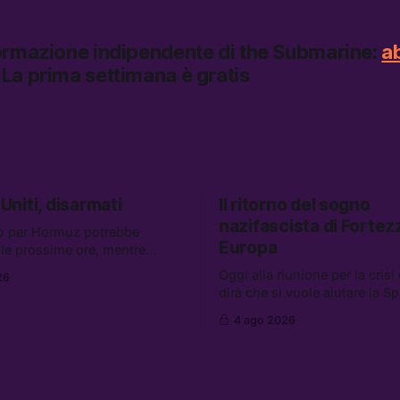
formazione indipendente di
the Submarine:
a
La prima settimana è gratis
 Uniti, disarmati
Il ritorno del sogno
nazifascista di Fortez
o per Hormuz potrebbe
Europa
elle prossime ore, mentre
i retroscena che descrivono
Oggi alla riunione per la crisi
26
niti come disarmati. Tra le
dirà che si vuole aiutare la S
e: le storie di chi aspetta i
mentre si lavora per la perse
 Ceuta, il boom dei carburanti
4 ago 2026
migranti. Tra le altre notizie:
uanti attivisti anti data center
l’esplosione di aborti sponta
arrestati
un giovane di 19 anni è morto 
sole per raccogliere pomodori
dice l’AI Act europeo