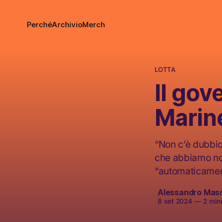
Perché
Archivio
Merch
LOTTA
Il gov
Marin
“Non c’è dubbio
che abbiamo noi
“automaticamen
Alessandro Mas
8 set 2024
—
2 minu