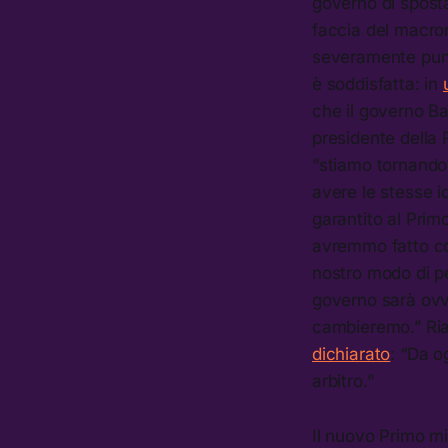
governo di sposta
faccia del macro
severamente puni
è soddisfatta: in
che il governo Ba
presidente della
“stiamo tornando
avere le stesse i
garantito al Prim
avremmo fatto co
nostro modo di pe
governo sarà ovv
cambieremo.” Ri
dichiarato
: “Da o
arbitro.”
Il nuovo Primo mi