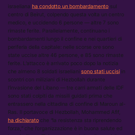
israeliana
ha condotto un bombardamento
sul
centro di Beirut, colpendo questa volta un centro
medico, e uccidendo 6 persone — altre 7 sono
rimaste ferite. Parallelamente, continuano i
bombardamenti lungo il confine e nei quartieri di
periferia della capitale: nelle scorse ore sono
state uccise altre 46 persone, e 85 sono rimaste
ferite. L’attacco è arrivato poco dopo la notizia
che almeno 8 soldati israeliani
sono stati uccisi
in
scontri con miliziani di Hezbollah durante
l’invasione del Libano — tre carri armati delle IDF
sono stati colpiti da missili guidati prima che
entrassero nella cittadina di confine di Maroun al-
Ras. Il portavoce di Hezbollah, Mohammed Afif,
ha dichiarato
che “la resistenza sta riprendendo
forza,” che l’organizzazione è in buona salute ed