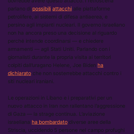
dovrebbe avere questo attacco. I retroscena
parlano di
possibili
attacchi
alle piattaforme
petrolifere, ai sistemi di difesa antiaerea, e
persino agli impianti nucleari. Il governo israeliano
non ha ancora preso una decisione al riguardo
perché intende coordinarsi — e chiedere
armamenti — agli Stati Uniti. Parlando con i
giornalisti durante la propria visita ai territori
colpiti dall’uragano Helene, Joe Biden
ha
dichiarato
che non sosterrebbe attacchi contro i
siti nucleari iraniani.
Le operazioni in Libano e i preparativi per un
nuovo attacco in Iran non rallentano l’aggressione
di Gaza — la strage continua. L’aviazione
israeliana
ha bombardato
diverse aree della
Striscia, uccidendo 5 persone nel campo profughi