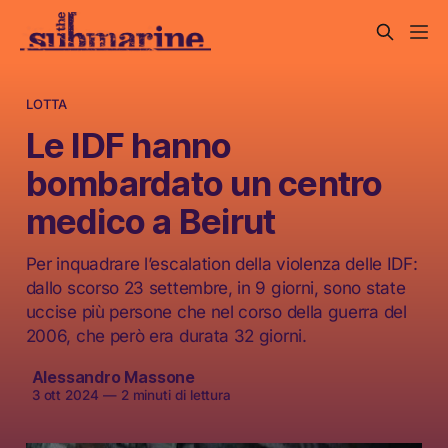
LOTTA
Le IDF hanno
bombardato un centro
medico a Beirut
Per inquadrare l’escalation della violenza delle IDF:
dallo scorso 23 settembre, in 9 giorni, sono state
uccise più persone che nel corso della guerra del
2006, che però era durata 32 giorni.
Alessandro Massone
3 ott 2024
—
2 minuti di lettura