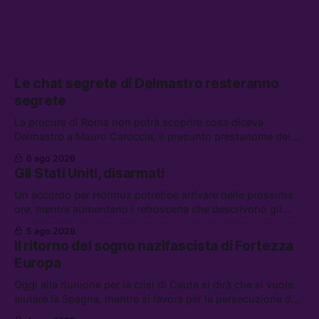
Le chat segrete di Delmastro resteranno
segrete
La procura di Roma non potrà scoprire cosa diceva
Delmastro a Mauro Caroccia, il presunto prestanome del
clan Senese. Tra le altre notizie: le IDF hanno ripreso gli
6 ago 2026
attacchi in Libano, il governo chiederà 36 miliardi di
Gli Stati Uniti, disarmati
flessibilità in armi e energia, e Grokipedia è già stata
abbandonata
Un accordo per Hormuz potrebbe arrivare nelle prossime
ore, mentre aumentano i retroscena che descrivono gli
Stati Uniti come disarmati. Tra le altre notizie: le storie di
5 ago 2026
chi aspetta i dispersi di Ceuta, il boom dei carburanti
Il ritorno del sogno nazifascista di Fortezza
diluiti, e quanti attivisti anti data center sono stati arrestati
Europa
Oggi alla riunione per la crisi di Ceuta si dirà che si vuole
aiutare la Spagna, mentre si lavora per la persecuzione dei
migranti. Tra le altre notizie: l’esplosione di aborti