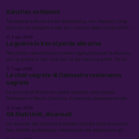
Sánchez vs Meloni
Tra Madrid e Roma è crisi diplomatica, con Palazzo Chigi
che non sa spiegare quale sia il rischio reale che giustifica
la sospensione di Schengen. Tra le altre notizie: l’accordo
8 ago 2026
di difesa tra Arabia Saudita, Pakistan e Turchia, la crisi del
La guerra in Iran si perde alle urne
carburante irregolare, e un altro caso di IA ribelle
Nel partito repubblicano cresce l’agitazione per le elezioni,
con la guerra in Iran che non va da nessuna parte. Tra le
altre notizie: due alti dirigenti del Mossad hanno perso il
7 ago 2026
lavoro, Schlein prova a mettere in sicurezza la coalizione, e
Le chat segrete di Delmastro resteranno
che cos’è lo “Spiralismo,” la religione degli agenti IA
segrete
La procura di Roma non potrà scoprire cosa diceva
Delmastro a Mauro Caroccia, il presunto prestanome del
clan Senese. Tra le altre notizie: le IDF hanno ripreso gli
6 ago 2026
attacchi in Libano, il governo chiederà 36 miliardi di
Gli Stati Uniti, disarmati
flessibilità in armi e energia, e Grokipedia è già stata
abbandonata
Un accordo per Hormuz potrebbe arrivare nelle prossime
ore, mentre aumentano i retroscena che descrivono gli
Stati Uniti come disarmati. Tra le altre notizie: le storie di