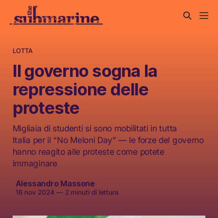
LOTTA
Il governo sogna la
repressione delle
proteste
Migliaia di studenti si sono mobilitati in tutta
Italia per il “No Meloni Day” — le forze del governo
hanno reagito alle proteste come potete
immaginare
Alessandro Massone
16 nov 2024
—
2 minuti di lettura