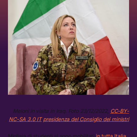
Meloni in visita in Iraq. Foto 23/12/2022,
CC-BY-
NC-SA 3.0 IT
presidenza del Consiglio dei ministri
Migliaia di studenti si sono mobilitati
in tutta Italia