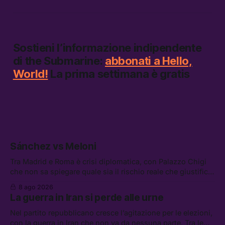
Sostieni l’informazione indipendente
di
the Submarine:
abbonati a Hello,
World!
La prima settimana è gratis
Sánchez vs Meloni
Tra Madrid e Roma è crisi diplomatica, con Palazzo Chigi
che non sa spiegare quale sia il rischio reale che giustifica
la sospensione di Schengen. Tra le altre notizie: l’accordo
8 ago 2026
di difesa tra Arabia Saudita, Pakistan e Turchia, la crisi del
La guerra in Iran si perde alle urne
carburante irregolare, e un altro caso di IA ribelle
Nel partito repubblicano cresce l’agitazione per le elezioni,
con la guerra in Iran che non va da nessuna parte. Tra le