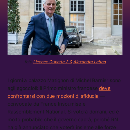
foto
Licence Ouverte 2.0
Alexandra Lebon
I giorni a palazzo Matignon di Michel Barnier sono
agli sgoccioli: il Primo ministro francese
deve
confrontarsi con due mozioni di sfiducia
—
convocate da France Insoumise e
Rassemblement National. Si voterà domani, ed è
molto probabile che il governo cadrà, perché RN
ha già annunciato che voterà insieme alle forze