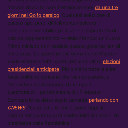
Macron dovrà tornare frettolosamente
da una tre
giorni nel Golfo persico
. Qualsiasi soluzione di
questo tipo, però, difficilmente risolverà il
problema di instabilità politica — e soprattutto di
cattiva rappresentanza — della Francia: un nuovo
Primo ministro non renderà questo governo non di
minoranza. Lo scenario che ovviamente Macron
vuole evitare a tutti i costi però è un altro:
elezioni
presidenziali anticipate
. Più o meno tutte le altre
forze politiche pensano che sia necessario, e
Mélenchon sta lavorando da tempo in
quest’ottica: il parlamentare di LFI Manuel
Bompard lo ha detto esplicitamente
parlando con
CNEWS
:
“La questione che si porrà dopo la
caduta del governo sarà quella delle dimissioni del
presidente della Repubblica.”