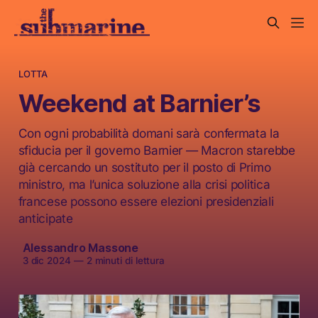
LOTTA
Weekend at Barnier’s
Con ogni probabilità domani sarà confermata la
sfiducia per il governo Barnier — Macron starebbe
già cercando un sostituto per il posto di Primo
ministro, ma l’unica soluzione alla crisi politica
francese possono essere elezioni presidenziali
anticipate
Alessandro Massone
3 dic 2024
—
2 minuti di lettura