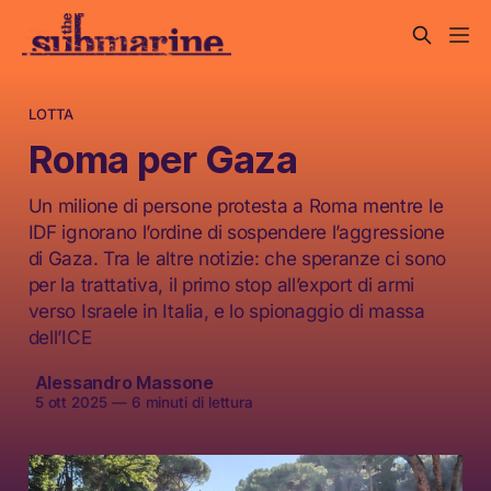
LOTTA
Roma per Gaza
Un milione di persone protesta a Roma mentre le
IDF ignorano l’ordine di sospendere l’aggressione
di Gaza. Tra le altre notizie: che speranze ci sono
per la trattativa, il primo stop all’export di armi
verso Israele in Italia, e lo spionaggio di massa
dell’ICE
Alessandro Massone
5 ott 2025
—
6 minuti di lettura