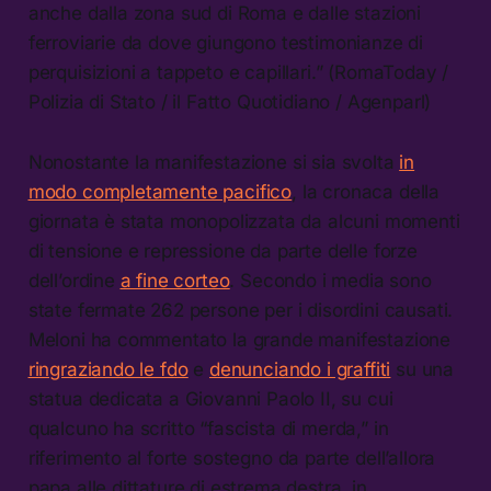
anche dalla zona sud di Roma e dalle stazioni
ferroviarie da dove giungono testimonianze di
perquisizioni a tappeto e capillari.” (RomaToday /
Polizia di Stato / il Fatto Quotidiano / Agenparl)
Nonostante la manifestazione si sia svolta
in
modo completamente pacifico
, la cronaca della
giornata è stata monopolizzata da alcuni momenti
di tensione e repressione da parte delle forze
dell’ordine
a fine corteo
. Secondo i media sono
state fermate 262 persone per i disordini causati.
Meloni ha commentato la grande manifestazione
ringraziando le fdo
e
denunciando i graffiti
su una
statua dedicata a Giovanni Paolo II, su cui
qualcuno ha scritto “fascista di merda,” in
riferimento al forte sostegno da parte dell’allora
papa alle dittature di estrema destra, in