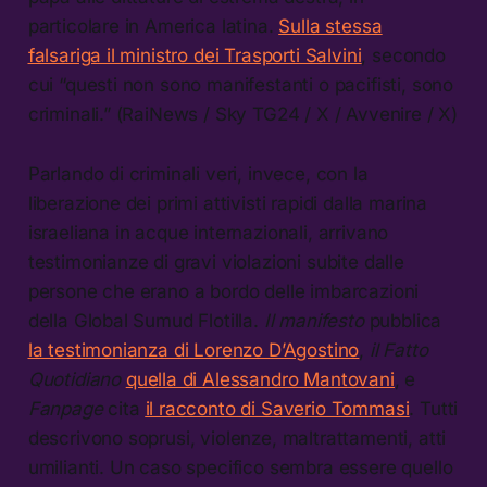
particolare in America latina.
Sulla stessa
falsariga il ministro dei Trasporti Salvini
, secondo
cui “questi non sono manifestanti o pacifisti, sono
criminali.” (RaiNews / Sky TG24 / X / Avvenire / X)
Parlando di criminali veri, invece, con la
liberazione dei primi attivisti rapidi dalla marina
israeliana in acque internazionali, arrivano
testimonianze di gravi violazioni subite dalle
persone che erano a bordo delle imbarcazioni
della Global Sumud Flotilla.
Il manifesto
pubblica
la testimonianza di Lorenzo D’Agostino
,
il Fatto
Quotidiano
quella di Alessandro Mantovani
, e
Fanpage
cita
il racconto di Saverio Tommasi
. Tutti
descrivono soprusi, violenze, maltrattamenti, atti
umilianti. Un caso specifico sembra essere quello