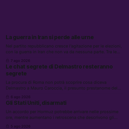
La guerra in Iran si perde alle urne
Nel partito repubblicano cresce l’agitazione per le elezioni,
con la guerra in Iran che non va da nessuna parte. Tra le
altre notizie: due alti dirigenti del Mossad hanno perso il
7 ago 2026
lavoro, Schlein prova a mettere in sicurezza la coalizione, e
Le chat segrete di Delmastro resteranno
che cos’è lo “Spiralismo,” la religione degli agenti IA
segrete
La procura di Roma non potrà scoprire cosa diceva
Delmastro a Mauro Caroccia, il presunto prestanome del
clan Senese. Tra le altre notizie: le IDF hanno ripreso gli
6 ago 2026
attacchi in Libano, il governo chiederà 36 miliardi di
Gli Stati Uniti, disarmati
flessibilità in armi e energia, e Grokipedia è già stata
abbandonata
Un accordo per Hormuz potrebbe arrivare nelle prossime
ore, mentre aumentano i retroscena che descrivono gli
Stati Uniti come disarmati. Tra le altre notizie: le storie di
5 ago 2026
chi aspetta i dispersi di Ceuta, il boom dei carburanti