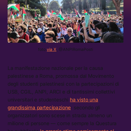
foto 
via X
, @ANPIRomaPosti
La manifestazione nazionale per la causa
palestinese a Roma, promossa dal Movimento
degli studenti palestinesi con la partecipazioni di
USB, CGIL, ANPI, ARCI e di tantissimi collettivi
universitari e studenteschi
ha visto una
grandissima partecipazione
: secondo gli
organizzatori sono scese in strada almeno un
milione di persone — come sempre la Questura