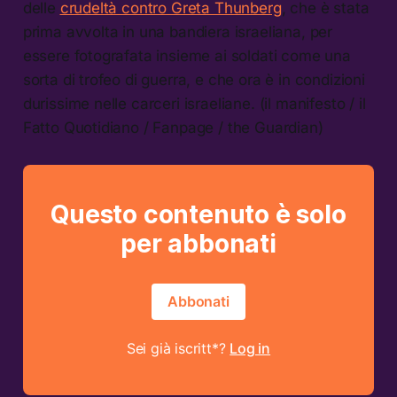
delle
crudeltà contro Greta Thunberg
, che è stata
prima avvolta in una bandiera israeliana, per
essere fotografata insieme ai soldati come una
sorta di trofeo di guerra, e che ora è in condizioni
durissime nelle carceri israeliane. (il manifesto / il
Fatto Quotidiano / Fanpage / the Guardian)
Questo contenuto è solo
per abbonati
Abbonati
Sei già iscritt*?
Log in