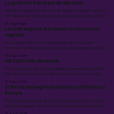
La guerra in Iran si perde alle urne
Nel partito repubblicano cresce l’agitazione per le elezioni,
con la guerra in Iran che non va da nessuna parte. Tra le
altre notizie: due alti dirigenti del Mossad hanno perso il
7 ago 2026
lavoro, Schlein prova a mettere in sicurezza la coalizione, e
Le chat segrete di Delmastro resteranno
che cos’è lo “Spiralismo,” la religione degli agenti IA
segrete
La procura di Roma non potrà scoprire cosa diceva
Delmastro a Mauro Caroccia, il presunto prestanome del
clan Senese. Tra le altre notizie: le IDF hanno ripreso gli
6 ago 2026
attacchi in Libano, il governo chiederà 36 miliardi di
Gli Stati Uniti, disarmati
flessibilità in armi e energia, e Grokipedia è già stata
abbandonata
Un accordo per Hormuz potrebbe arrivare nelle prossime
ore, mentre aumentano i retroscena che descrivono gli
Stati Uniti come disarmati. Tra le altre notizie: le storie di
5 ago 2026
chi aspetta i dispersi di Ceuta, il boom dei carburanti
Il ritorno del sogno nazifascista di Fortezza
diluiti, e quanti attivisti anti data center sono stati arrestati
Europa
Oggi alla riunione per la crisi di Ceuta si dirà che si vuole
aiutare la Spagna, mentre si lavora per la persecuzione dei
migranti. Tra le altre notizie: l’esplosione di aborti
4 ago 2026