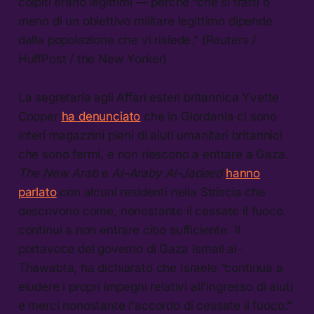
colpiti erano legittimi — perché “che si tratti o
meno di un obiettivo militare legittimo dipende
dalla popolazione che vi risiede.” (Reuters /
HuffPost / the New Yorker)
La segretaria agli Affari esteri britannica Yvette
Cooper
ha denunciato
che in Giordania ci sono
interi magazzini pieni di aiuti umanitari britannici
che sono fermi, e non riescono a entrare a Gaza.
The New Arab
e
Al–Araby Al-Jadeed
hanno
parlato
con alcuni residenti nella Striscia che
descrivono come, nonostante il cessate il fuoco,
continui a non entrare cibo sufficiente. Il
portavoce del governo di Gaza Ismail al-
Thawabta, ha dichiarato che Israele “continua a
eludere i propri impegni relativi all'ingresso di aiuti
e merci nonostante l'accordo di cessate il fuoco.”