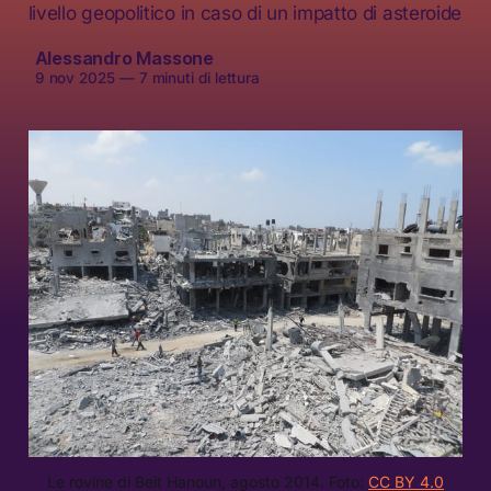
livello geopolitico in caso di un impatto di asteroide
Alessandro Massone
9 nov 2025
—
7 minuti di lettura
Le rovine di Beit Hanoun, agosto 2014. Foto: 
CC BY 4.0