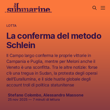
LOTTA
La conferma del metodo
Schlein
Il Campo largo conferma le proprie vittorie in
Campania e Puglia, mentre per Meloni anche il
Veneto è una sconfitta. Tra le altre notizie: forse
c’è una tregua in Sudan, la protesta degli operai
dell’Eurallumina, e il side hustle globale degli
account troll di politica statunitense
Stefano Colombo
,
Alessandro Massone
25 nov 2025
—
7 minuti di lettura