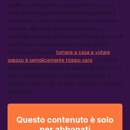
spalle una maggioranza uscente forte — e si è
visto che le regioni sono sempre più potentati e
feudi locali — gli è sempre più facile stravincere.
In realtà, non si sta facendo abbastanza, o
qualcosa,
del tutto, per favorire il ritorno al voto. A
partire dalle cose più semplici: per gli elettori
fuorisede più giovani
tornare a casa a votare
spesso è semplicemente troppo caro
— un caso
particolarmente evidente in queste elezioni, in cui
tanti avrebbero dovuto scegliere se tornare a
casa per votare o per le feste. (Eligendo / Corriere
della Sera)
Questo contenuto è solo
per abbonati