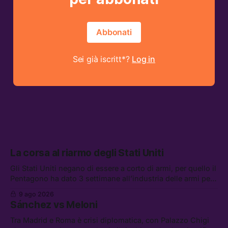
Abbonati
Sei già iscritt*?
Log in
La corsa al riarmo degli Stati Uniti
Gli Stati Uniti negano di essere a corto di armi, per quello il
Pentagono ha dato 3 settimane all’industria delle armi per
presentare piani di riarmo. Tra le altre notizie: il PAM
9 ago 2026
continuerà ad usare i servizi di Palantir, la protesta contro
Sánchez vs Meloni
La Russa, e la centrale elettrica di Amazon in Texas
Tra Madrid e Roma è crisi diplomatica, con Palazzo Chigi